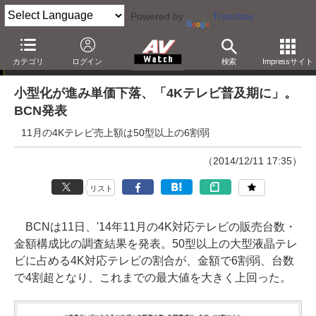
Powered by
Translate
ニュース
カテゴリ
ログイン
検索
Impressサイト
小型化が進み単価下落、「4Kテレビ普及期に」。
BCN発表
11月の4Kテレビ売上額は50型以上の6割弱
（2014/12/11 17:35）
リスト
BCNは11日、'14年11月の4K対応テレビの販売台数・
金額構成比の調査結果を発表。50型以上の大型液晶テレ
ビに占める4K対応テレビの割合が、金額で6割弱、台数
で4割超となり、これまでの最大値を大きく上回った。