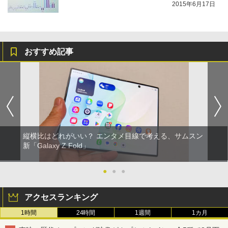
2015年6月17日
おすすめ記事
縦横比はどれがいい？ エンタメ目線で考える、サムスン
新「Galaxy Z Fold」
●
●
●
アクセスランキング
1時間
24時間
1週間
1カ月