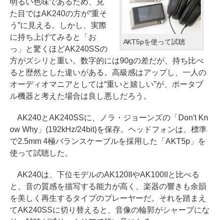
明るい色味であるため、見
た目ではAK240の方が“重そ
う”に見える。しかし、実際
に持ち上げてみると「お
AKT5pを使って試聴
っ」と驚くほどAK240SSの
方がズシリと重い。数字的には90gの差だが、持ち比べ
ると歴然とした違いがある。高級感はアップし、一人の
オーディオマニアとしては“重いと嬉しい”が、ポータブ
ル機器と考えた場合は良し悪しだろう。
AK240とAK240SSに、ノラ・ジョーンズの「Don't Kn
ow Why」(192kHz/24bit)を保存。ヘッドフォンは、標準
で2.5mm 4極バランスケーブルを採用した「AKT5p」を
使って試聴した。
AK240は、下位モデルのAK120IIやAK100IIと比べる
と、音の質感を描写する能力が高く、楽器の響きも余韻
を美しく再生するタイプのプレーヤーだ。それを踏まえ
てAK240SSに切り替えると、音像の輪郭がシャープにな