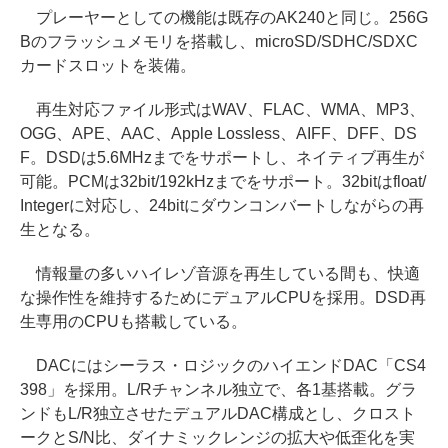
プレーヤーとしての機能は既存のAK240と同じ。256G
Bのフラッシュメモリを搭載し、microSD/SDHC/SDXC
カードスロットを装備。
再生対応ファイル形式はWAV、FLAC、WMA、MP3、
OGG、APE、AAC、Apple Lossless、AIFF、DFF、DS
F。DSDは5.6MHzまでをサポートし、ネイティブ再生が
可能。PCMは32bit/192kHzまでをサポート。32bitはfloat/
Integerに対応し、24bitにダウンコンバートしながらの再
生となる。
情報量の多いハイレゾ音源を再生している間も、快適
な操作性を維持するためにデュアルCPUを採用。DSD再
生専用のCPUも搭載している。
DACにはシーラス・ロジックのハイエンドDAC「CS4
398」を採用。L/Rチャンネル独立で、各1基搭載。グラ
ンドもL/R独立させたデュアルDAC構成とし、クロスト
ークとS/N比、ダイナミックレンジの拡大や低歪化を実