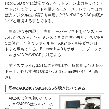
HzのDSDまでに対応する。ヘッドフォン出力をラインア
ウトとして使うモードを備えるほか、ステレオミニ出力
は光デジタル出力端子も兼用。外部のDACやDAC内蔵ア
ンプと連携する事もできる。
無線LANを内蔵し、専用サーバーソフトをインストー
ルしたPCから、ワイヤレスで音楽再生が可能。PCやNA
Sに保存した音楽ファイルを、AK240へ直接ダウンロー
ドする事もできる。Bluetooth 4.0もサポート。プロファ
イルはA2DP/AVRCPに対応する。
ディスプレイは3.31型の有機ELで、解像度は480×800
ドット。外形寸法は約107×66×17.5mm(幅×奥行き×高
さ)。
既存のAK240とAK240SSを聴き比べてみる
AK240は落ち着いたカラ
ー、AK240SSはシルバーの