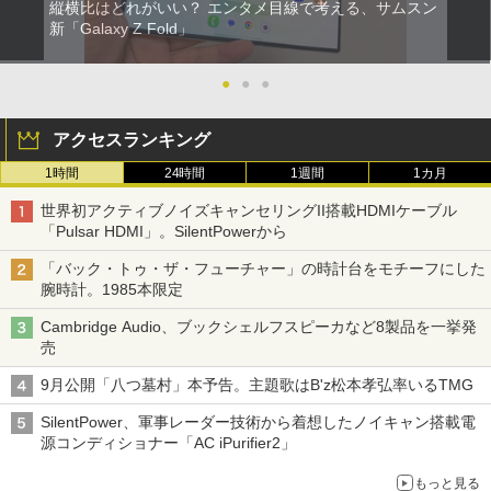
縦横比はどれがいい？ エンタメ目線で考える、サムスン
新「Galaxy Z Fold」
●
●
●
アクセスランキング
1時間
24時間
1週間
1カ月
世界初アクティブノイズキャンセリングII搭載HDMIケーブル
「Pulsar HDMI」。SilentPowerから
「バック・トゥ・ザ・フューチャー」の時計台をモチーフにした
腕時計。1985本限定
Cambridge Audio、ブックシェルフスピーカなど8製品を一挙発
売
9月公開「八つ墓村」本予告。主題歌はB'z松本孝弘率いるTMG
SilentPower、軍事レーダー技術から着想したノイキャン搭載電
源コンディショナー「AC iPurifier2」
もっと見る