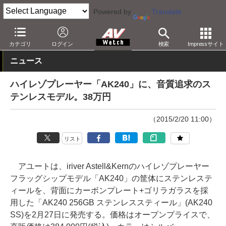
Powered by
Translate
AV Watch
製品
ポータブルオーディオ
Astell & Kern
カテゴリ
ログイン
検索
Impressサイト
ニュース
ハイレゾプレーヤー「AK240」に、音質追求のス
テンレスモデル。38万円
（2015/2/20 11:00）
リスト
アユートは、iriver Astell&Kernのハイレゾプレーヤー
フラッグシップモデル「AK240」の筐体にステンレステ
ィールを、背面にカーボンプレート+ゴリラガラスを採
用した「AK240 256GB ステンレススティール」(AK240
SS)を2月27日に発売する。価格はオープンプライスで、