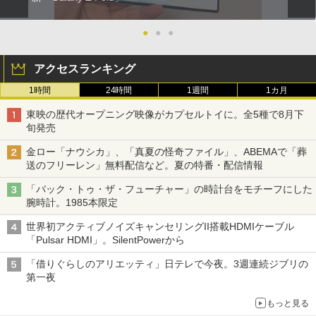
●
●
●
アクセスランキング
1時間
24時間
1週間
1カ月
東映の歴代オープニング映像がカプセルトイに。全5種で8月下
旬発売
金ロー「ナウシカ」、「真夏の怪奇ファイル」、ABEMAで「葬
送のフリーレン」無料配信など。夏の特番・配信情報
「バック・トゥ・ザ・フューチャー」の時計台をモチーフにした
腕時計。1985本限定
世界初アクティブノイズキャンセリングII搭載HDMIケーブル
「Pulsar HDMI」。SilentPowerから
「借りぐらしのアリエッティ」日テレで今夜。3週連続ジブリの
第一夜
もっと見る