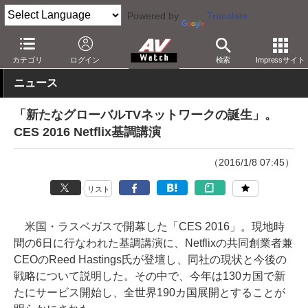
Powered by
Translate
AV Watch
コンテンツ・サービス
映像配信
Netflix
カテゴリ
ログイン
検索
Impressサイト
ニュース
「新たなグローバルTVネットワークの誕生」。
CES 2016 Netflix基調講演
（2016/1/8 07:45）
リスト
米国・ラスベガスで開幕した「CES 2016」。現地時
間の6日に行なわれた基調講演に、Netflixの共同創業者兼
CEOのReed Hastings氏が登壇し、同社の現状と今後の
戦略について説明した。その中で、今年は130カ国で新
たにサービス開始し、全世界190カ国展開とすることが