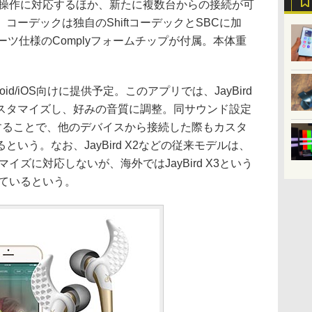
モコン操作に対応するほか、新たに複数台からの接続が可
コーデックは独自のShiftコーデックとSBCに加
ーツ仕様のComplyフォームチップが付属。本体重
oid/iOS向けに提供予定。このアプリでは、JayBird
をカスタマイズし、好みの音質に調整。同サウンド設定
体に転送することで、他のデバイスから接続した際もカスタ
いう。なお、JayBird X2などの従来モデルは、
マイズに対応しないが、海外ではJayBird X3という
れているという。