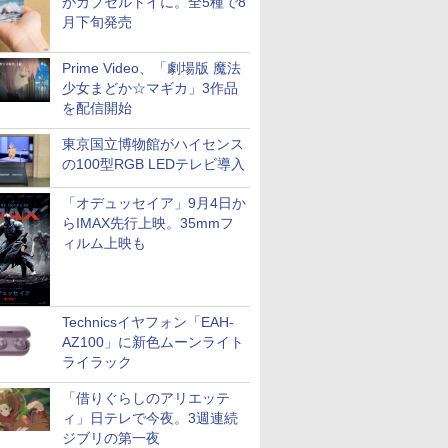
がカプセルトイに。全5種で8
月下旬発売
Prime Video、「劇場版 魔法
少女まどか☆マギカ」3作品
を配信開始
東京国立博物館がハイセンス
の100型RGB LEDテレビ導入
「オデュッセイア」9月4日か
らIMAX先行上映。35mmフ
ィルム上映も
Technicsイヤフォン「EAH-
AZ100」に新色ムーンライト
ライラック
「借りぐらしのアリエッテ
ィ」日テレで今夜。3週連続
ジブリの第一夜