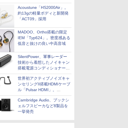
Acoustune「HS2000Air」。
約13gの軽量ボディと新開発
「ACT09」採用
MADOO、Ortho搭載の限定
IEM「Typ624」。密度感ある
低音と抜けの良い中高音域
SilentPower、軍事レーダー
技術から着想したノイキャン
搭載電源コンディショナー
「AC iPurifier2」
世界初アクティブノイズキャ
ンセリングII搭載HDMIケーブ
ル「Pulsar HDMI」。
SilentPowerから
Cambridge Audio、ブックシ
ェルフスピーカなど8製品を
一挙発売