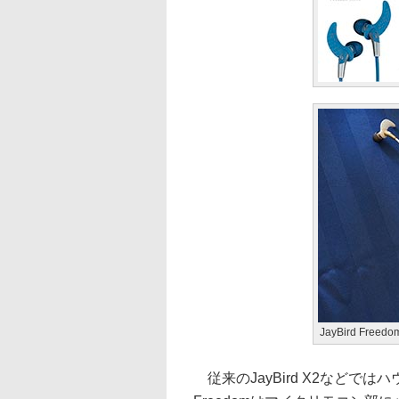
JayBird Free
従来のJayBird X2などでは