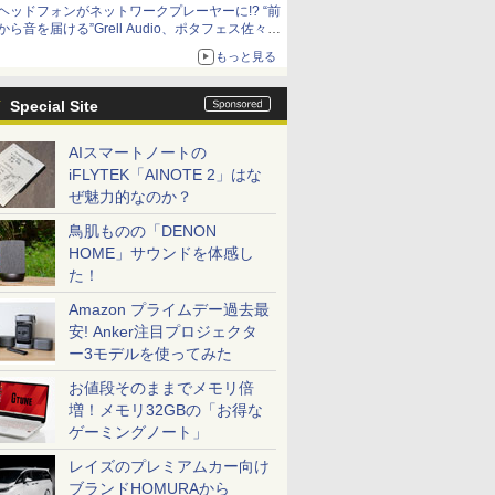
ヘッドフォンがネットワークプレーヤーに!? “前
から音を届ける”Grell Audio、ポタフェス佐々木
的注目展示
もっと見る
Special Site
AIスマートノートの
iFLYTEK「AINOTE 2」はな
ぜ魅力的なのか？
鳥肌ものの「DENON
HOME」サウンドを体感し
た！
Amazon プライムデー過去最
安! Anker注目プロジェクタ
ー3モデルを使ってみた
お値段そのままでメモリ倍
増！メモリ32GBの「お得な
ゲーミングノート」
レイズのプレミアムカー向け
ブランドHOMURAから