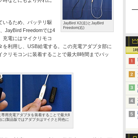
ツ時などにもより外れに
ているため、バッテリ駆
JayBird X2(左)とJayBird
Freedom(右)
JayBird Freedomでは4
、充電にはマイクリモコ
タを利用し、USB給電する。この充電アダプタ部に
1
イクリモコンに装着することで最大8時間までバッ
に専用充電アダプタを装着することで最大8
能に(製品版ではアダプタはマイクと同色に