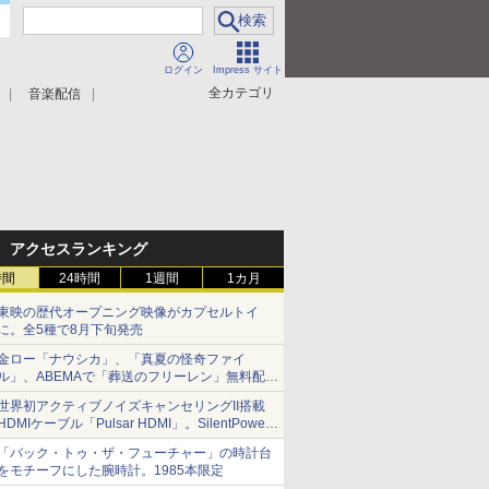
ログイン
Impress サイト
全カテゴリ
音楽配信
アクセスランキング
時間
24時間
1週間
1カ月
東映の歴代オープニング映像がカプセルトイ
に。全5種で8月下旬発売
金ロー「ナウシカ」、「真夏の怪奇ファイ
ル」、ABEMAで「葬送のフリーレン」無料配信
など。夏の特番・配信情報
世界初アクティブノイズキャンセリングII搭載
HDMIケーブル「Pulsar HDMI」。SilentPower
から
「バック・トゥ・ザ・フューチャー」の時計台
をモチーフにした腕時計。1985本限定