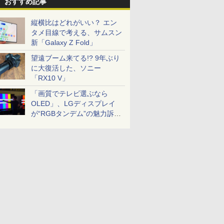
おすすめ記事
縦横比はどれがいい？ エン
タメ目線で考える、サムスン
新「Galaxy Z Fold」
望遠ブーム来てる!? 9年ぶり
に大復活した、ソニー
「RX10 V」
「画質でテレビ選ぶなら
OLED」、LGディスプレイ
が“RGBタンデム”の魅力訴
求。液晶とのガチ比較も