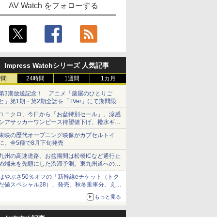
AV Watch をフォローする
Impress Watchシリーズ 人気記事
時間
24時間
1週間
1カ月
第3期放送記念！ アニメ「薬屋のひとりご
と」第1期・第2期全話を「TVer」にて期間限定
で順次無料配信開始
ユニクロ、今日から「お盆特別セール」。涼感
シアサッカーワンピース待望値下げ、撥水ギア
ショーツは1990円に
東映の歴代オープニング映像がカプセルトイ
に。全5種で8月下旬発売
九州の高速道路、お盆期間は松橋ICなど通行止
め端末を先頭にした渋滞予測。東九州道への迂
回は料金調整を実施
はやぶさ50％オフの「新幹線eチケット（トク
だ値スペシャル28）」発売。秋冬乗車分、えき
ねっと限定
もっと見る