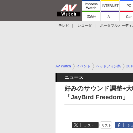
テレビ
レコーダ
ポータブルオーディ
スマートスピーカー
デジカメ
プロジ
AV Watch
イベント
ヘッドフォン祭
20
ニュース
好みのサウンド調整+大幅
「JayBird Freedom」
ポスト
リスト
シ