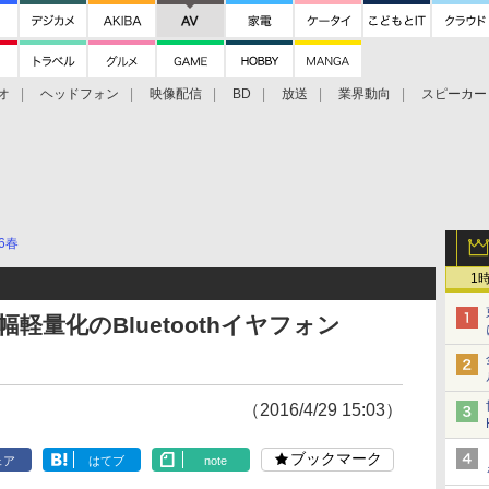
オ
ヘッドフォン
映像配信
BD
放送
業界動向
スピーカー
ェクタ
PS4
BDプレーヤー
映像配信
BD
16春
1
軽量化のBluetoothイヤフォン
（2016/4/29 15:03）
ブックマーク
ェア
はてブ
note