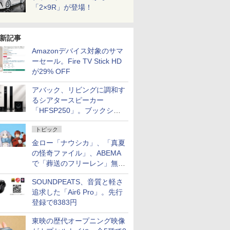
「2×9R」が登場！
新記事
Amazonデバイス対象のサマ
ーセール。Fire TV Stick HD
が29% OFF
アバック、リビングに調和す
るシアタースピーカー
「HFSP250」。ブックシェ
ルフはペア3万円以下
トピック
金ロー「ナウシカ」、「真夏
の怪奇ファイル」、ABEMA
で「葬送のフリーレン」無料
配信など。夏の特番・配信情
SOUNDPEATS、音質と軽さ
報
追求した「Air6 Pro」。先行
登録で8383円
東映の歴代オープニング映像