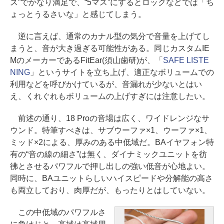
ス”でかなり満足で、“5マス”にするとロックなどでは「ち
ょっとうるさいな」と感じてしまう。
逆に言えば、通常のカナル型の気分で音量を上げてし
まうと、音が大き過ぎる可能性がある。同じカスタムIE
MのメーカーであるFitEar(須山歯研)が、「
SAFE LISTE
NING
」というサイトを立ち上げ、適正なボリュームでの
利用などを呼びかけているが、音漏れが少ないとはい
え、くれぐれもボリュームの上げすぎには注意したい。
前述の通り、18 Proの音場は広く、ワイドレンジなサ
ウンド。特筆すべきは、サブウーファ×1、ウーファ×1、
ミッド×2による、厚みのある中低域だ。BAイヤフォン特
有の“音の線の細さ”は無く、ダイナミックユニットを彷
彿とさせるパワフルで押し出しの強い低音が心地よい。
同時に、BAユニットらしいハイスピードや分解能の高さ
も両立しており、肉厚だが、もったりとはしていない。
この中低域のパワフルさ