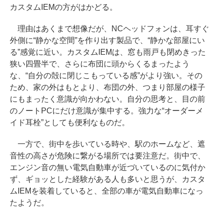
カスタムIEMの方がはかどる。
理由はあくまで想像だが、NCヘッドフォンは、耳すぐ
外側に“静かな空間”を作り出す製品で、“静かな部屋にい
る”感覚に近い。カスタムIEMは、窓も雨戸も閉めきった
狭い四畳半で、さらに布団に頭からくるまったよう
な、“自分の殻に閉じこもっている感”がより強い。その
ため、家の外はもとより、布団の外、つまり部屋の様子
にもまったく意識が向かわない。自分の思考と、目の前
のノートPCにだけ意識が集中する。強力な“オーダーメ
イド耳栓”としても便利なものだ。
一方で、街中を歩いている時や、駅のホームなど、遮
音性の高さが危険に繋がる場所では要注意だ。街中で、
エンジン音の無い電気自動車が近づいているのに気付か
ず、ギョッとした経験がある人も多いと思うが、カスタ
ムIEMを装着していると、全部の車が電気自動車になっ
たようだ。