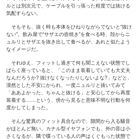
ルとは別次元で、ケーブルを引っ張った程度では抜ける
気配すらない。
そもそも、抜く時も本体をひねりながらでないと“抜け
ない”。飲み屋で“サザエの壺焼き”を食べる時、殻からニ
ュルリとサザエを抜き出して食べるが、あれと似たよう
なイメージだ。
それゆえ、フィットし過ぎて何も聞こえない状態でし
ばらく座っていると、「このまま装着していても大丈夫
なんだろうか? 抜けなくなったりしないよな?」などと、
漠然とした不安にかられ、一度ニュルリと抜いてみて
「ああよかった、ちゃんと抜ける」と安心してから再度
装着する……という、傍から見ると意味不明な行動を何
度かしてしまった。
そんな驚異のフィット具合なので、隙間から入る騒音
がほとんど無い。カナル型イヤフォンでも、外の音は小
さくなるが、隣で喋っている人の声はくぐもった状態で