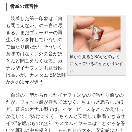
脅威の遮音性
装着した第一印象は「何
も聞こえない」の一言に尽
きる。まだプレーヤーの再
生ボタンを押していないの
で当たり前だが、そういう
意味ではなく、外の音がほ
横から見るとBAがどのよう
とんど聞こえなくなる。カ
に入っているのかわかりやす
ナル型イヤフォンも遮音性
い
は高いが、カスタムIEMは静
かさの次元が違う。
自分の耳型から作ったイヤフォンなので当たり前なの
だが、フィット感が尋常ではなく、ちょっと恐ろしいほ
ど。普通のカナル型では、イヤーピースをとっかえひっ
かえして、“抜けにくく、ちゃんと安定して装着できるサ
イズ”を選ぶものだが、カスタムイヤモニは、とぐろを巻
いて耳孔の中を侵入し、みっちりハマる。安定感はカナ