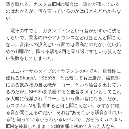
聴き取れる。カスタムIEMの場合は、誰かが喋っている
のはわかるが、何を言っているのかはほとんどわからな
い。
電車の中でも、ガタンゴトンという音がかすかに残る
くらいで、乗客の声やアナウンスなどはほとんど聞こえ
ない。音楽への没入という面では最高なのだが、使い始
めの1週間で、降りる駅を2回も乗り過ごすという笑えな
い失敗をしてしまった。
ユニバーサルタイプのイヤフォンの中でも、遮音性に
優れるShureの「SE535」と比較しても圧勝だ。編集部
にある飲み物の自販機が「ゴー」という騒音を出してい
るのだが、SE535を装着すると低音をメインとしてこれ
が大幅に低減され「コー」という薄い音になる。だが、
カスタムIEMを装着すると何も聞こえない。かすかに唸
る音が聞こえるのだが、それは“あそこから騒音が出てい
る”と知っているからわかるレベルで、おそらくカスタム
IEMを装着したままこの編集部に初めて入った人なら、