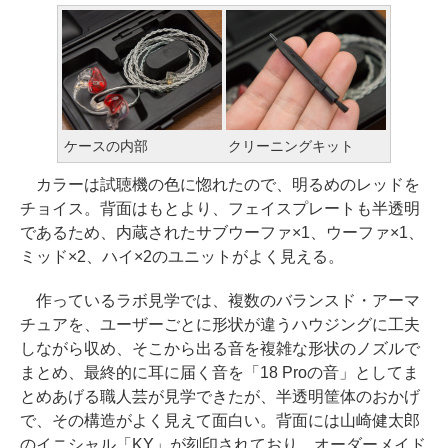
ケースの内部
クリーニングキット
カラーは試聴機の色に惚れたので、明るめのレッドを
チョイス。背面はもとより、フェイスプレートも半透明
であるため、内蔵されたサブウーファ×1、ウーファ×1、
ミッド×2、ハイ×2のユニットがよく見える。
作っているラボ見学では、複数のバランスド・アーマ
チュアを、ユーザーごとに形状が違うハウジングに工夫
しながら収め、そこから出る音を複雑な形状のノズルで
まとめ、最終的に耳に届く音を「18 Proの音」としてま
とめあげる職人芸が見学できたが、半透明筐体のおかげ
で、その構造がよく見えて面白い。背面には山崎健太郎
のイニシャル「KY」が刻印されており、オーダーメイド