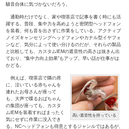
騒音自体に気づかないだろう。
通勤時だけでなく、家や喫茶店で記事を書く時にも活
躍する。普段、集中力を高めようと密閉型ヘッドフォン
を装着。何も音を出さずに作業をしている。アクティブ
ノイズキャンセリングヘッドフォンやカナル型イヤフォ
ンなど、気分によって使い分けるのだが、それらの製品
と比較しても、カスタムIEMの遮音性の高さは抜きん出
ており、“集中力向上効果”もアップ。早い話が仕事がは
かどる。
例えば、喫茶店で隣の席
に、泣いている赤ちゃんを
連れたお母さんが座って
も、大声で喋るおばちゃん
の集団が座っても、カスタ
ムIEMを装着すればまったく
高い遮音性を持っている
気にせずに作業に没入でき
る。NCヘッドフォンも得意とするジャンルではあるが、