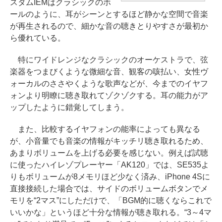
スタムIEMはクラシックのホ
ールのように、耳がシーンとするほど静かな空間で音楽
が再生されるので、細かな音の聴きとりやすさが最初か
ら優れている。
特にワイドレンジなクラシックのオーケストラで、弦
楽器をつまびくような微細な音、観客の咳払い、女性ヴ
ォーカルのささやくような歌声などが、今までのイヤフ
ォンより明瞭に聴き取れてゾクゾクする。耳の能力がア
ップしたように錯覚してしまう。
また、比較するイヤフォンの能率によっても異なる
が、小音量でも音楽の情報がキッチリ聴き取れるため、
あまりボリュームを上げる必要を感じない。例えば試聴
に使ったハイレゾプレーヤー「AK120」では、SE535よ
りもボリュームが8メモリほど少なく済み、iPhone 4Sに
直接接続した場合では、サイドのボリュームボタンでメ
モリを“2マス”にしただけで、「BGM的に聴くならこれで
いいかな」というほど十分な情報が聴き取れる。“3～4マ