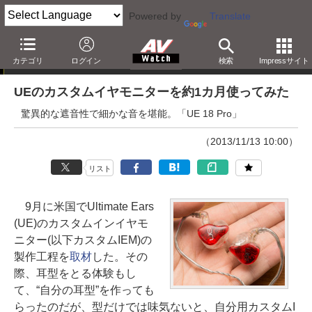
Powered by
Translate
レビュー
カテゴリ
ログイン
検索
Impressサイト
UEのカスタムイヤモニターを約1カ月使ってみた
驚異的な遮音性で細かな音を堪能。「UE 18 Pro」
（2013/11/13 10:00）
リスト
9月に米国でUltimate Ears
(UE)のカスタムインイヤモ
ニター(以下カスタムIEM)の
製作工程を
取材
した。その
際、耳型をとる体験もし
て、“自分の耳型”を作っても
らったのだが、型だけでは味気ないと、自分用カスタムI