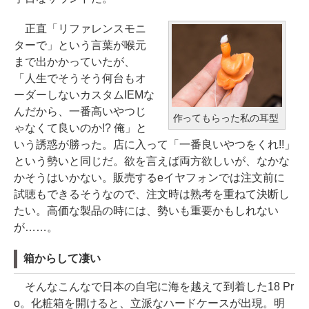
正直「リファレンスモニ
ターで」という言葉が喉元
まで出かかっていたが、
「人生でそうそう何台もオ
ーダーしないカスタムIEMな
んだから、一番高いやつじ
作ってもらった私の耳型
ゃなくて良いのか!? 俺」と
いう誘惑が勝った。店に入って「一番良いやつをくれ!!」
という勢いと同じだ。欲を言えば両方欲しいが、なかな
かそうはいかない。販売するeイヤフォンでは注文前に
試聴もできるそうなので、注文時は熟考を重ねて決断し
たい。高価な製品の時には、勢いも重要かもしれない
が……。
箱からして凄い
そんなこんなで日本の自宅に海を越えて到着した18 Pr
o。化粧箱を開けると、立派なハードケースが出現。明