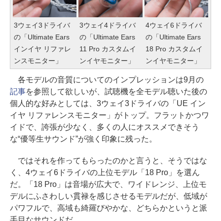
3ウェイ3ドライバ
3ウェイ4ドライバ
4ウェイ6ドライバ
の「Ultimate Ears
の「Ultimate Ears
の「Ultimate Ears
インイヤ リファレ
11 Pro カスタムイ
18 Pro カスタムイ
ンスモニター」
ンイヤモニター」
ンイヤモニター」
各モデルの音質についてのインプレッションは9月の
記事
を参照して欲しいが、試聴機を全モデル聴いた後の
個人的な好みとしては、3ウェイ3ドライバの「UE イン
イヤ リファレンスモニター」がトップ。フラットかつワ
イドで、誇張が少なく、多くの人にオススメできそう
な“優等生サウンド”が強く印象に残った。
ではそれを作ってもらったのかと言うと、そうではな
く、4ウェイ6ドライバの上位モデル「18 Pro」を選ん
だ。「18 Pro」は音場が広大で、ワイドレンジ、上位モ
デルにふさわしい貫禄を感じさせるモデルだが、低域が
パワフルで、高域も綺羅びやかな、どちらかというと派
手目なサウンドだ。