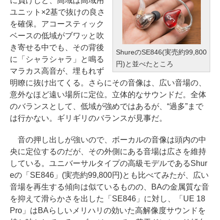
に負けじと、高域は高域用
ユニット×2基で抜けの良さ
を確保。アコースティック
ベースの低域がブワッと吹
き寄せる中でも、その背後
ShureのSE846(実売約99,800
に「シャラシャラ」と鳴る
円)と並べたところ
マラカス高音が、埋もれず
明瞭に抜け出てくる。さらにその音像は、広い音場の、
意外なほど遠い場所に定位。立体的なサウンドだ。全体
のバランスとして、低域が強めではあるが、“過多”まで
は行かない。ギリギリのバランスが見事だ。
音の押し出しが強いので、ボーカルの音像は頭内の中
央に定位するのだが、その外側にある音場は広さを維持
している。ユニバーサルタイプの高級モデルであるShur
eの「SE846」(実売約99,800円)とも比べてみたが、広い
音場を再生する傾向は似ているものの、BAの金属質な音
を抑えて滑らかさを出した「SE846」に対し、「UE 18
Pro」はBAらしいメリハリの効いた高解像度サウンドを