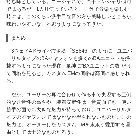
持ち味としている。ゴージャスで、若干ドンシャリ傾向
ではあるが、1カ月使っていると、「外で音楽を楽しむ
時には、このくらい派手目な音の方が美味しいところが
味わいやすいな」と思うようになってきた。
まとめ
3ウェイ4ドライバである「SE846」のように、ユニバ
ーサルタイプのBAイヤフォンも多くのBAユニットを搭
載するようになった現在、単純に“BAユニットの数”だけ
で価格を見ると、カスタムIEMの価格は高価に感じられ
る。
だが、ユーザーの耳に合わせて作る事で実現する圧倒
的な遮音性の高さや、装着安定性は、音質面でも、使い
勝手の面でも大きな魅力を持っており、ユニバーサルタ
イプのイヤフォンではなかなか得られないものだ。この
魅力は、オーダーしたカスタムIEMを末永く愛用する理
由としては十分なものだろう。