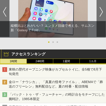
縦横比はどれがいい？ エンタメ目線で考える、サムスン
新「Galaxy Z Fold」
●
●
●
アクセスランキング
1時間
24時間
1週間
1カ月
東映の歴代オープニング映像がカプセルトイに。全5種で8月下
旬発売
金ロー「ナウシカ」、「真夏の怪奇ファイル」、ABEMAで「葬
送のフリーレン」無料配信など。夏の特番・配信情報
「バック・トゥ・ザ・フューチャー」の時計台をモチーフにした
腕時計。1985本限定