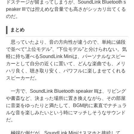
ドステージが留まってしまうが、SoundLink Bluetooth s
peaker IIIでは控えめな音量でも高さがシッカリ出てくる
のだ。
まとめ
思っていたより、音の方向性が違うので、単純に値段
で並べて“上位モデル”、“下位モデル”と分けられない。気
軽に持ち運べるSoundLink Miniは、パーソナルなスピー
カーとして自分の近くに置いて、どんな楽曲でも、メリ
ハリ良く、聴き取り安く、パワフルに楽しませてくれる
スピーカーだ。
一方で、SoundLink Bluetooth speaker IIIは、リビング
や書斎など、決まった場所に置き換えながら、その部屋
に音楽をゆったりと満たして、BGM的に素直でナチュラ
ルな音を楽しみたいという時にマッチしそうなサウンド
だ。
極端な例だが、SoundLink Miniはスマホと接続して、