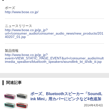
ボーズ
http://www.bose.co.jp/
ニュースリリース
http://www.bose.co.jp/jp_jp?
url=/consumer_audio/consumer_audio_news/new_products/201
40207_01.jsp
製品情報
http://www.bose.co.jp/jp_jp?
event=VIEW_STATIC_PAGE_EVENT&url=/consumer_audio/mult
imedia_speakers/bluetooth_speakers/soundlink_bt_iii/slb_iii.jsp
関連記事
ボーズ、Bluetoothスピーカー「SoundL
ink Mini」用カバーにピンクなど4色追加
2014年4月4日