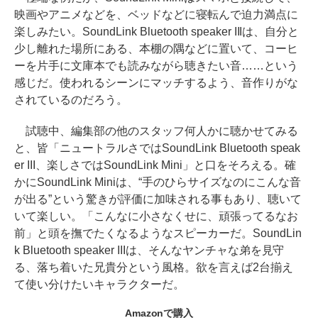
映画やアニメなどを、ベッドなどに寝転んで迫力満点に
楽しみたい。SoundLink Bluetooth speaker IIIは、自分と
少し離れた場所にある、本棚の隅などに置いて、コーヒ
ーを片手に文庫本でも読みながら聴きたい音……という
感じだ。使われるシーンにマッチするよう、音作りがな
されているのだろう。
試聴中、編集部の他のスタッフ何人かに聴かせてみる
と、皆「ニュートラルさではSoundLink Bluetooth speak
er III、楽しさではSoundLink Mini」と口をそろえる。確
かにSoundLink Miniは、“手のひらサイズなのにこんな音
が出る”という驚きが評価に加味される事もあり、聴いて
いて楽しい。「こんなに小さなくせに、頑張ってるなお
前」と頭を撫でたくなるようなスピーカーだ。SoundLin
k Bluetooth speaker IIIは、そんなヤンチャな弟を見守
る、落ち着いた兄貴分という風格。欲を言えば2台揃え
て使い分けたいキャラクターだ。
Amazonで購入