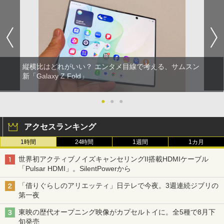
縦横比はどれがいい？ エンタメ目線で考える、サムスン
新「Galaxy Z Fold」
●
●
●
アクセスランキング
1時間
24時間
1週間
1カ月
世界初アクティブノイズキャンセリングII搭載HDMIケーブル
「Pulsar HDMI」。SilentPowerから
「借りぐらしのアリエッティ」日テレで今夜。3週連続ジブリの
第一夜
東映の歴代オープニング映像がカプセルトイに。全5種で8月下
旬発売