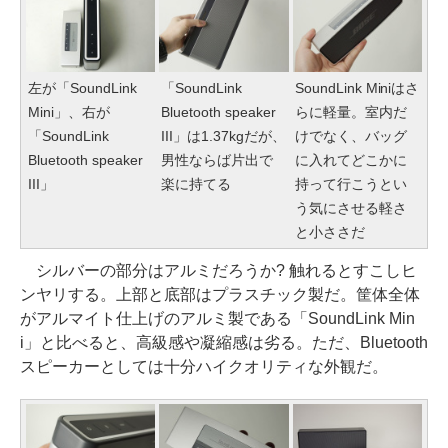
左が「SoundLink
「SoundLink
SoundLink Miniはさ
Mini」、右が
Bluetooth speaker
らに軽量。室内だ
「SoundLink
III」は1.37kgだが、
けでなく、バッグ
Bluetooth speaker
男性ならば片出で
に入れてどこかに
III」
楽に持てる
持って行こうとい
う気にさせる軽さ
と小ささだ
シルバーの部分はアルミだろうか? 触れるとすこしヒ
ンヤリする。上部と底部はプラスチック製だ。筐体全体
がアルマイト仕上げのアルミ製である「SoundLink Min
i」と比べると、高級感や凝縮感は劣る。ただ、Bluetooth
スピーカーとしては十分ハイクオリティな外観だ。