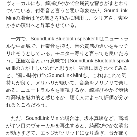
ヴォーカルにも、綺羅びやかで金属質な響きがまとわり
ついている。付帯音と言うと悪い印象だが、SoundLink
Miniの場合はその響きを巧みに利用し、クリアさ、爽や
かさの演出へと昇華させている。
一方で、SoundLink Bluetooth speaker IIIはニュートラ
ルな中高域で、付帯音を抑え、音の質感の違いをキッチ
リ出そうとしている。モニター寄りと言っても良いだろ
う。正確な音という意味ではSoundLink Bluetooth speak
er IIIの方が正しいのだと思うが、実際に聴き比べてみる
と、“濃い味付け”のSoundLink Miniも、これはこれで気
持ちが良く、メリハリが聴いて、音楽をノリノリで楽し
める。ニュートラルさを重視するか、綺羅びやかで爽快
な高域を魅力的と感じるか、聴く人によって評価が分か
れるところだろう。
ただ、SoundLink Miniの場合は、坂本真綾など、高域
がキツ目のヴォーカルを再生すると、綺羅びやかな演出
が効きすぎて、エッジがソリッドになり過ぎ、音が痛く