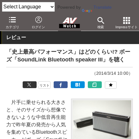
Powered by
Translate
AV Watch
製品
Bluetoothスピーカー
カテゴリ
ログイン
検索
Impressサイト
レビュー
「史上最高パフォーマンス」はどのくらい!? ボー
ズ「SoundLink Bluetooth speaker III」を聴く
（2014/3/14 10:00）
リスト
片手に乗せられる大きさ
と、そのサイズから想像で
きないような中低音再生能
力で昨年夏の発売から人気
を集めているBluetoothスピ