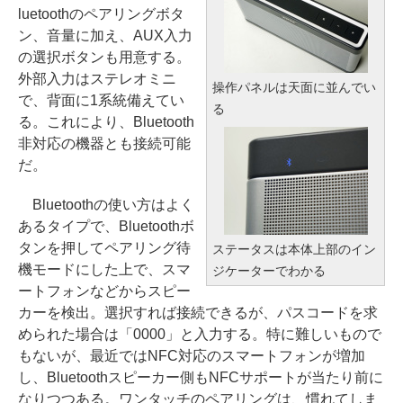
luetoothのペアリングボタ
ン、音量に加え、AUX入力
の選択ボタンも用意する。
外部入力はステレオミニ
操作パネルは天面に並んでい
で、背面に1系統備えてい
る
る。これにより、Bluetooth
非対応の機器とも接続可能
だ。
Bluetoothの使い方はよく
あるタイプで、Bluetoothボ
タンを押してペアリング待
ステータスは本体上部のイン
機モードにした上で、スマ
ジケーターでわかる
ートフォンなどからスピー
カーを検出。選択すれば接続できるが、パスコードを求
められた場合は「0000」と入力する。特に難しいもので
もないが、最近ではNFC対応のスマートフォンが増加
し、Bluetoothスピーカー側もNFCサポートが当たり前に
なりつつある。ワンタッチのペアリングは、慣れてしま