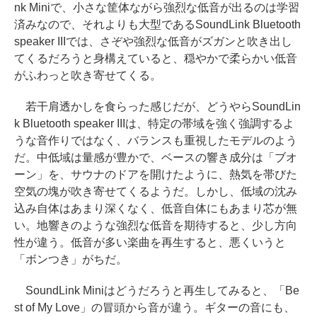
nk Miniで、小さな筐体ながら強烈な低音が出るのは学習
済みなので、それよりも大型であるSoundLink Bluetooth
speaker IIIでは、さぞや強烈な低音がズガンと吹き出し
てくるだろうと身構えていると、穏やかで柔らかい低音
がふわっと吹き寄せてくる。
若干肩透かしを食らった感じだが、どうやらSoundLin
k Bluetooth speaker IIIは、特定の帯域を強く強調するよ
うな音作りではなく、バランスも重視したモデルのよう
だ。中低域は量感が豊かで、ベースの響き成分は「ブオ
ーン」を、サウナのドアを開けたように、熱気を帯びた
空気の塊が吹き寄せてくるようだ。しかし、低域の沈み
込み自体はあまり深くなく、低音自体にもあまり芯が無
い。地響きのような強烈な低音を期待すると、少し方向
性が違う。低音が多い楽曲を再生すると、悪くいうと
「ボンつき」がちだ。
SoundLink Miniはどうだろうと再生してみると、「Be
st of My Love」の冒頭から音が違う。ギターの音にも、