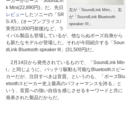
ーカーがボーズ「SoundLin
k Mini(22,890円)」だ。先日
左が「SoundLink Mini」、右
レビュー
したソニーの「SR
が「SoundLink Bluetooth
S-X5」(オープンプライス/
speaker III」
実売23,000円前後)など、ラ
イバル製品も登場しているが、他ならぬボーズ自身から
も新たなモデルが登場した。それが今回紹介する「Soun
dLink Bluetooth speaker III」(31,500円)だ。
2月14日から発売されているもので、「SoundLink Min
i」と同じように、バッテリ駆動も可能なBluetoothスピー
カーだが、注目すべきは音質。というのも、「ボーズBlu
etoothスピーカー史上最高のパフォーマンスを誇る」と
いう、音質への強い自信を感じさせるキーワードと共に
発表された製品だからだ。