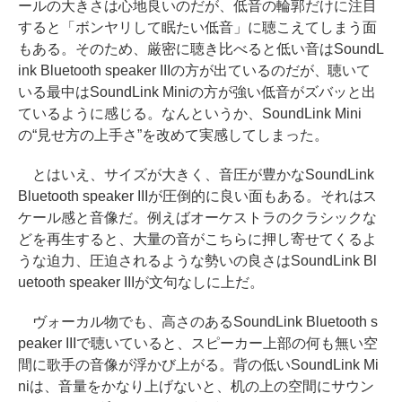
ールの大きさは心地良いのだが、低音の輪郭だけに注目
すると「ボンヤリして眠たい低音」に聴こえてしまう面
もある。そのため、厳密に聴き比べると低い音はSoundL
ink Bluetooth speaker IIIの方が出ているのだが、聴いて
いる最中はSoundLink Miniの方が強い低音がズバッと出
ているように感じる。なんというか、SoundLink Mini
の“見せ方の上手さ”を改めて実感してしまった。
とはいえ、サイズが大きく、音圧が豊かなSoundLink
Bluetooth speaker IIIが圧倒的に良い面もある。それはス
ケール感と音像だ。例えばオーケストラのクラシックな
どを再生すると、大量の音がこちらに押し寄せてくるよ
うな迫力、圧迫されるような勢いの良さはSoundLink Bl
uetooth speaker IIIが文句なしに上だ。
ヴォーカル物でも、高さのあるSoundLink Bluetooth s
peaker IIIで聴いていると、スピーカー上部の何も無い空
間に歌手の音像が浮かび上がる。背の低いSoundLink Mi
niは、音量をかなり上げないと、机の上の空間にサウン