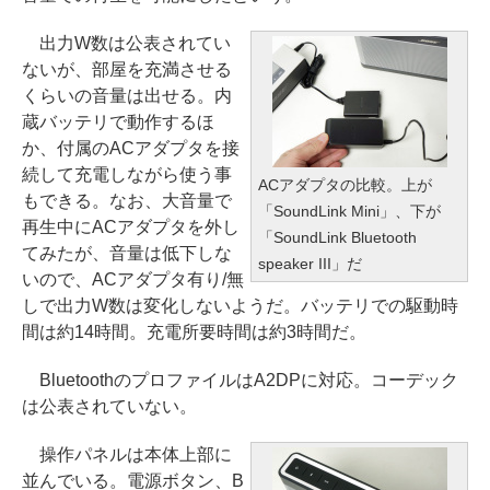
出力W数は公表されてい
ないが、部屋を充満させる
くらいの音量は出せる。内
蔵バッテリで動作するほ
か、付属のACアダプタを接
続して充電しながら使う事
ACアダプタの比較。上が
もできる。なお、大音量で
「SoundLink Mini」、下が
再生中にACアダプタを外し
「SoundLink Bluetooth
てみたが、音量は低下しな
speaker III」だ
いので、ACアダプタ有り/無
しで出力W数は変化しないようだ。バッテリでの駆動時
間は約14時間。充電所要時間は約3時間だ。
BluetoothのプロファイルはA2DPに対応。コーデック
は公表されていない。
操作パネルは本体上部に
並んでいる。電源ボタン、B