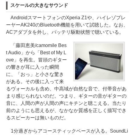
スケールの大きなサウンド
AndroidスマートフォンのXperia Z1や、ハイレゾプレ
ーヤーAK240のBluetooth機能を用いて試聴した。なお、
ACアダプタを外し、バッテリ駆動状態で聴いている。
「藤田恵美/camomile Bes
t Audio」から「Best of My L
ove」を再生。冒頭のギター
の響きが耳に入った瞬間
に、「おっ」と小さな驚き
がある。その後に入って来
るヴォーカルも含め、中高域が自然な音で、付帯音があ
まり感じられないのだ。つまり、ギターの音がギターの
音に、人間の声が人間の声にキチンと聴こえる。当たり
前のようにも思えるが、なかなか質感を正しく描写でき
るスピーカーは無いものだ。
1分過ぎからアコースティックベースが入る。SoundLi