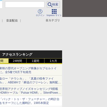
ログイン
Impress サイト
全カテゴリ
音楽配信
アクセスランキング
時間
24時間
1週間
1カ月
東映の歴代オープニング映像がカプセルトイ
に。全5種で8月下旬発売
金ロー「ナウシカ」、「真夏の怪奇ファイ
ル」、ABEMAで「葬送のフリーレン」無料配信
など。夏の特番・配信情報
世界初アクティブノイズキャンセリングII搭載
HDMIケーブル「Pulsar HDMI」。SilentPower
から
「バック・トゥ・ザ・フューチャー」の時計台
をモチーフにした腕時計。1985本限定