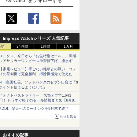
AV Watch をフォローする
Impress Watchシリーズ 人気記事
時間
24時間
1週間
1カ月
ユニクロ、今日から「お盆特別セール」。涼感
シアサッカーワンピース待望値下げ、撥水ギア
ショーツは1990円に
【家電レビュー】手ごわい雑草との戦い、コメ
リの草刈機で完全勝利 掃除機感覚で使えた
NTT島田社長、ソフトバンクのセブン出資に「d
ポイント使えるようにして」
「オクトパストラベラー」70%オフで1,643
円！ もうすぐ終了のセール情報まとめ【8月8日
更新】
KDDI、楽天へのローミングを9月末で終了
ニンテンドーeショップでは「大神 絶景版」が
67%オフで990円
もっと見る
おすすめ記事