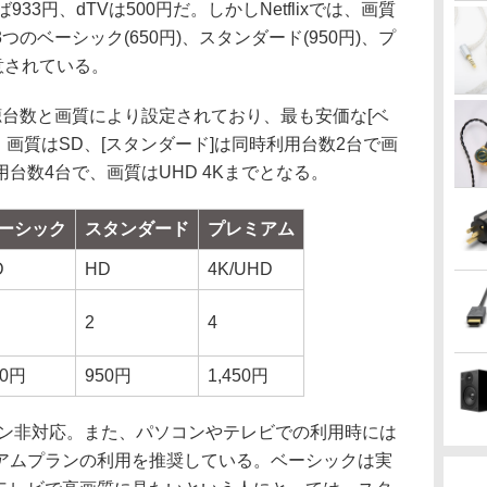
33円、dTVは500円だ。しかしNetflixでは、画質
のベーシック(650円)、スタンダード(950円)、プ
用意されている。
台数と画質により設定されており、最も安価な[ベ
、画質はSD、[スタンダード]は同時利用台数2台で画
用台数4台で、画質はUHD 4Kまでとなる。
ーシック
スタンダード
プレミアム
D
HD
4K/UHD
2
4
50円
950円
1,450円
ン非対応。また、パソコンやテレビでの利用時には
アムプランの利用を推奨している。ベーシックは実