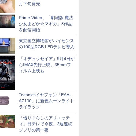
月下旬発売
Prime Video、「劇場版 魔法
少女まどか☆マギカ」3作品
を配信開始
東京国立博物館がハイセンス
の100型RGB LEDテレビ導入
「オデュッセイア」9月4日か
らIMAX先行上映。35mmフ
ィルム上映も
Technicsイヤフォン「EAH-
AZ100」に新色ムーンライト
ライラック
「借りぐらしのアリエッテ
ィ」日テレで今夜。3週連続
ジブリの第一夜