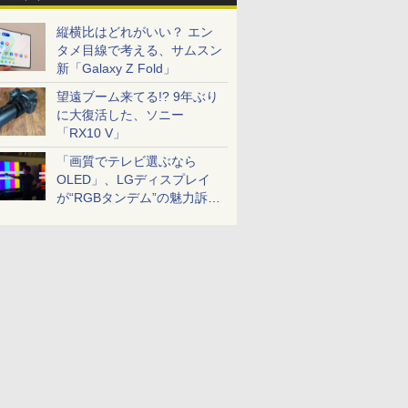
縦横比はどれがいい？ エン
タメ目線で考える、サムスン
新「Galaxy Z Fold」
望遠ブーム来てる!? 9年ぶり
に大復活した、ソニー
「RX10 V」
「画質でテレビ選ぶなら
OLED」、LGディスプレイ
が“RGBタンデム”の魅力訴
求。液晶とのガチ比較も