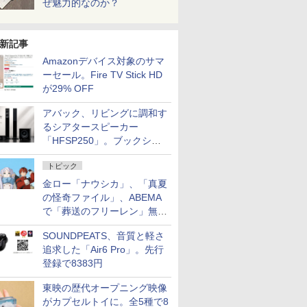
ぜ魅力的なのか？
新記事
Amazonデバイス対象のサマ
ーセール。Fire TV Stick HD
が29% OFF
アバック、リビングに調和す
るシアタースピーカー
「HFSP250」。ブックシェ
ルフはペア3万円以下
トピック
金ロー「ナウシカ」、「真夏
の怪奇ファイル」、ABEMA
で「葬送のフリーレン」無料
配信など。夏の特番・配信情
SOUNDPEATS、音質と軽さ
報
追求した「Air6 Pro」。先行
登録で8383円
東映の歴代オープニング映像
がカプセルトイに。全5種で8