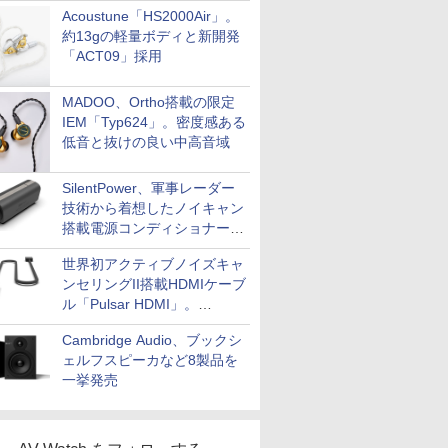
Acoustune「HS2000Air」。
約13gの軽量ボディと新開発
「ACT09」採用
MADOO、Ortho搭載の限定
IEM「Typ624」。密度感ある
低音と抜けの良い中高音域
SilentPower、軍事レーダー
技術から着想したノイキャン
搭載電源コンディショナー
「AC iPurifier2」
世界初アクティブノイズキャ
ンセリングII搭載HDMIケーブ
ル「Pulsar HDMI」。
SilentPowerから
Cambridge Audio、ブックシ
ェルフスピーカなど8製品を
一挙発売