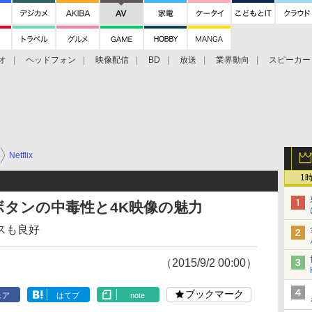
オ
ヘッドフォン
映像配信
BD
放送
業界動向
スピーカー
ェクタ
PS4
BDプレーヤー
映像配信
BD
Netflix
1
レビボタンの中毒性と4K映像の魅力
スも良好
（2015/9/2 00:00）
ブックマーク
ェア
はてブ
note