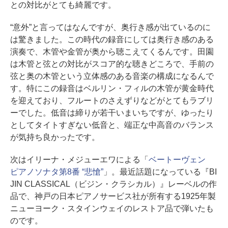
との対比がとても綺麗です。
“意外”と言ってはなんですが、奥行き感が出ているのに
は驚きました。この時代の録音にしては奥行き感のある
演奏で、木管や金管が奥から聴こえてくるんです。田園
は木管と弦との対比がスコア的な聴きどころで、手前の
弦と奥の木管という立体感のある音楽の構成になるんで
す。特にこの録音はベルリン・フィルの木管が黄金時代
を迎えており、フルートのさえずりなどがとてもラブリ
ーでした。低音は締りが若干いまいちですが、ゆったり
としてタイトすぎない低音と、端正な中高音のバランス
が気持ち良かったです。
次はイリーナ・メジューエワによる「
ベートーヴェン
ピアノソナタ第8番 “悲愴”
」。最近話題になっている『BI
JIN CLASSICAL（ビジン・クラシカル）』レーベルの作
品で、神戸の日本ピアノサービス社が所有する1925年製
ニューヨーク・スタインウェイのレストア品で弾いたも
のです。