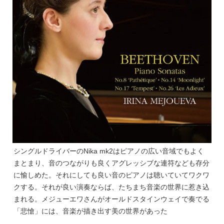
シングルドライバーのNika mk2はピアノの広い音域でもよく
まとまり、音のつながりも良くアグレッシブな連符なども存分
に愉しめた。それにしても良い音のピアノは聴いていてワクワ
クする。それが良い演奏ならば、たちまち音楽の世界に惹き込
まれる。メジューエワさんがオールドスタインウェイで奏でる
「悲愴」には、音楽が描き出す美の世界があった