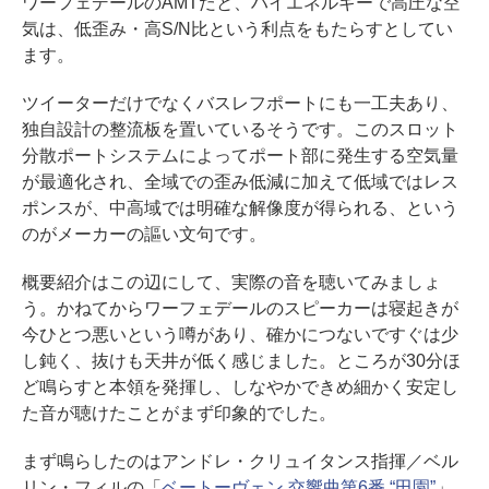
ワーフェデールのAMTだと、ハイエネルギーで高圧な空
気は、低歪み・高S/N比という利点をもたらすとしてい
ます。
ツイーターだけでなくバスレフポートにも一工夫あり、
独自設計の整流板を置いているそうです。このスロット
分散ポートシステムによってポート部に発生する空気量
が最適化され、全域での歪み低減に加えて低域ではレス
ポンスが、中高域では明確な解像度が得られる、という
のがメーカーの謳い文句です。
概要紹介はこの辺にして、実際の音を聴いてみましょ
う。かねてからワーフェデールのスピーカーは寝起きが
今ひとつ悪いという噂があり、確かにつないですぐは少
し鈍く、抜けも天井が低く感じました。ところが30分ほ
ど鳴らすと本領を発揮し、しなやかできめ細かく安定し
た音が聴けたことがまず印象的でした。
まず鳴らしたのはアンドレ・クリュイタンス指揮／ベル
リン・フィルの「
ベートーヴェン 交響曲第6番 “田園”
」