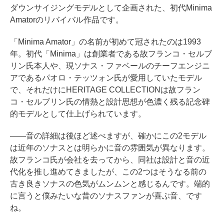
ダウンサイジングモデルとして企画された、初代Minima
Amatorのリバイバル作品です。
「Minima Amator」の名前が初めて冠されたのは1993
年。初代「Minima」は創業者である故フランコ・セルブ
リン氏本人や、現ソナス・ファベールのチーフエンジニ
アであるパオロ・テッツォン氏が愛用していたモデル
で、それだけにHERITAGE COLLECTIONは故フラン
コ・セルブリン氏の情熱と設計思想が色濃く残る記念碑
的モデルとして仕上げられています。
――音の詳細は後ほど述べますが、確かにこの2モデル
は近年のソナスとは明らかに音の雰囲気が異なります。
故フランコ氏が会社を去ってから、同社は設計と音の近
代化を推し進めてきましたが、この2つはそうなる前の
古き良きソナスの色気がムンムンと感じるんです。端的
に言うと僕みたいな昔のソナスファンが喜ぶ音、です
ね。