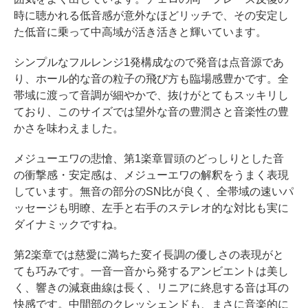
時に聴かれる低音感が意外なほどリッチで、その安定し
た低音に乗って中高域が活き活きと輝いています。
シンプルなフルレンジ1発構成なので発音は点音源であ
り、ホール的な音の粒子の飛び方も臨場感豊かです。全
帯域に渡って音調が細やかで、抜けがとてもスッキリし
ており、このサイズでは望外な音の豊潤さと音楽性の豊
かさを味わえました。
メジューエワの悲愴、第1楽章冒頭のどっしりとした音
の衝撃感・安定感は、メジューエワの解釈をうまく表現
しています。無音の部分のSN比が良く、全帯域の速いパ
ッセージも明瞭、左手と右手のステレオ的な対比も実に
ダイナミックですね。
第2楽章では慈愛に満ちた変イ長調の優しさの表現がと
ても巧みです。一音一音から発するアンビエントは美し
く、響きの減衰曲線は長く、リニアに終息する音は耳の
快感です。中間部のクレッシェンドも、まさに音楽的に