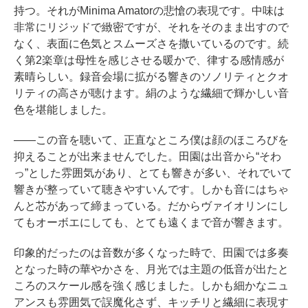
持つ。それがMinima Amatorの悲愴の表現です。中味は
非常にリジッドで緻密ですが、それをそのまま出すので
なく、表面に色気とスムーズさを撒いているのです。続
く第2楽章は母性を感じさせる暖かで、律する感情感が
素晴らしい。録音会場に拡がる響きのソノリティとクオ
リティの高さが聴けます。絹のような繊細で輝かしい音
色を堪能しました。
――この音を聴いて、正直なところ僕は顔のほころびを
抑えることが出来ませんでした。田園は出音から“そわ
っ”とした雰囲気があり、とても響きが多い、それでいて
響きが整っていて聴きやすいんです。しかも音にはちゃ
んと芯があって締まっている。だからヴァイオリンにし
てもオーボエにしても、とても遠くまで音が響きます。
印象的だったのは音数が多くなった時で、田園では多奏
となった時の華やかさを、月光では主題の低音が出たと
ころのスケール感を強く感じました。しかも細かなニュ
アンスも雰囲気で誤魔化さず、キッチリと繊細に表現す