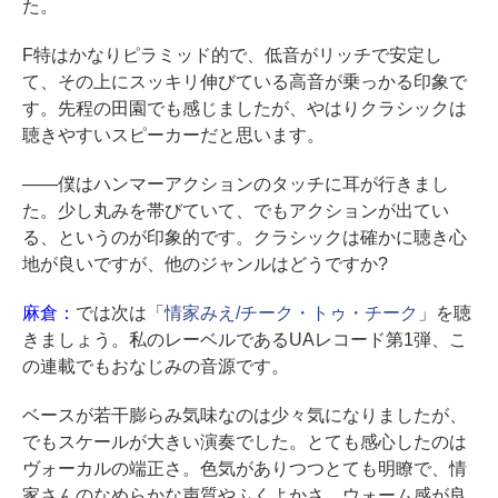
た。
F特はかなりピラミッド的で、低音がリッチで安定し
て、その上にスッキリ伸びている高音が乗っかる印象で
す。先程の田園でも感じましたが、やはりクラシックは
聴きやすいスピーカーだと思います。
――僕はハンマーアクションのタッチに耳が行きまし
た。少し丸みを帯びていて、でもアクションが出てい
る、というのが印象的です。クラシックは確かに聴き心
地が良いですが、他のジャンルはどうですか?
麻倉：
では次は「
情家みえ/チーク・トゥ・チーク
」を聴
きましょう。私のレーベルであるUAレコード第1弾、こ
の連載でもおなじみの音源です。
ベースが若干膨らみ気味なのは少々気になりましたが、
でもスケールが大きい演奏でした。とても感心したのは
ヴォーカルの端正さ。色気がありつつとても明瞭で、情
家さんのなめらかな声質やふくよかさ、ウォーム感が良