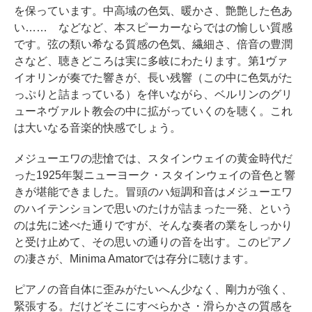
を保っています。中高域の色気、暖かさ、艶艶した色あ
い…… などなど、本スピーカーならではの愉しい質感
です。弦の類い希なる質感の色気、繊細さ、倍音の豊潤
さなど、聴きどころは実に多岐にわたります。第1ヴァ
イオリンが奏でた響きが、長い残響（この中に色気がた
っぷりと詰まっている）を伴いながら、ベルリンのグリ
ューネヴァルト教会の中に拡がっていくのを聴く。これ
は大いなる音楽的快感でしょう。
メジューエワの悲愴では、スタインウェイの黄金時代だ
った1925年製ニューヨーク・スタインウェイの音色と響
きが堪能できました。冒頭のハ短調和音はメジューエワ
のハイテンションで思いのたけが詰まった一発、という
のは先に述べた通りですが、そんな奏者の業をしっかり
と受け止めて、その思いの通りの音を出す。このピアノ
の凄さが、Minima Amatorでは存分に聴けます。
ピアノの音自体に歪みがたいへん少なく、剛力が強く、
緊張する。だけどそこにすべらかさ・滑らかさの質感を