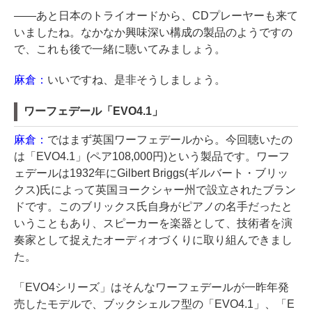
――あと日本のトライオードから、CDプレーヤーも来て
いましたね。なかなか興味深い構成の製品のようですの
で、これも後で一緒に聴いてみましょう。
麻倉：
いいですね、是非そうしましょう。
ワーフェデール「EVO4.1」
麻倉：
ではまず英国ワーフェデールから。今回聴いたの
は「EVO4.1」(ペア108,000円)という製品です。ワーフ
ェデールは1932年にGilbert Briggs(ギルバート・ブリッ
クス)氏によって英国ヨークシャー州で設立されたブラン
ドです。このブリックス氏自身がピアノの名手だったと
いうこともあり、スピーカーを楽器として、技術者を演
奏家として捉えたオーディオづくりに取り組んできまし
た。
「EVO4シリーズ」はそんなワーフェデールが一昨年発
売したモデルで、ブックシェルフ型の「EVO4.1」、「E