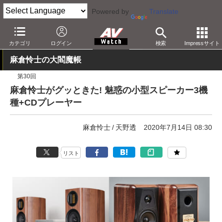
Powered by
Translate
AV Watch
製品
オーディオスピーカー
カテゴリ
ログイン
検索
Impressサイト
麻倉怜士の大閻魔帳
第30回
麻倉怜士がグッときた! 魅惑の小型スピーカー3機
種+CDプレーヤー
麻倉怜士
天野透
2020年7月14日 08:30
リスト