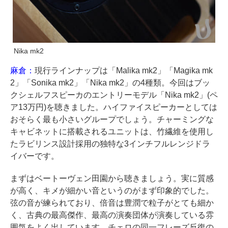
Nika mk2
麻倉：
現行ラインナップは「Malika mk2」「Magika mk
2」「Sonika mk2」「Nika mk2」の4種類。今回はブッ
クシェルフスピーカのエントリーモデル「Nika mk2」(ペ
ア13万円)を聴きました。ハイファイスピーカーとしては
おそらく最も小さいグループでしょう。チャーミングな
キャビネットに搭載されるユニットは、竹繊維を使用し
たラビリンス設計採用の独特な3インチフルレンジドラ
イバーです。
まずはベートーヴェン田園から聴きましょう。実に質感
が高く、キメが細かい音というのがまず印象的でした。
弦の音が練られており、倍音は豊潤で粒子がとても細か
く、古典の最高傑作、最高の演奏団体が演奏している雰
囲気をよく出しています。チェロの同一フレーズ反復の