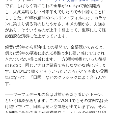
です。しばらく前にこれの全集がe-onkyoで配信開始
し、大変素晴らしい出来栄えでしたので今回聴くことに
しました。60年代前半のベルリン・フィルには、カラヤ
ンに染まり切る前のしなやかさ、キメの細かさ、力強さ
があり、そういうものが上手く相まって、重厚にして軽
妙洒脱な演奏に仕上がっています。
録音は59年から63年までの期間で、全部聴いてみると、
例えば59年の演奏にあたる8番は少し硬い感じでほぐれ
きれていない様に感じます。一方3番や6番といった後期
のものは、同じアナログ録音でもしなやかな感じがしま
す。EVO4.1で聴くとそういったところがとても良い雰囲
気になって、「田園」などのクラシックによく合うんで
す。
――ワーフェデールの音は以前から落ち着いたトーン、
という印象があります。このEVO4.1でもその雰囲気は受
け継いでいて、田園は良い空気感が出ていますね。それ
と同時に高音の速さが結構際立つ、というのが僕には印