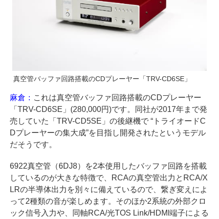
真空管バッファ回路搭載のCDプレーヤー「TRV-CD6SE」
麻倉：
これは真空管バッファ回路搭載のCDプレーヤー
「TRV-CD6SE」(280,000円)です。同社が2017年まで発
売していた「TRV-CD5SE」の後継機で “トライオードC
Dプレーヤーの集大成”を目指し開発されたというモデル
だそうです。
6922真空管（6DJ8）を2本使用したバッファ回路を搭載
しているのが大きな特徴で、RCAの真空管出力とRCA/X
LRの半導体出力を別々に備えているので、繋ぎ変えによ
って2種類の音が楽しめます。そのほか2系統の外部クロ
ック信号入力や、同軸RCA/光TOS Link/HDMI端子による