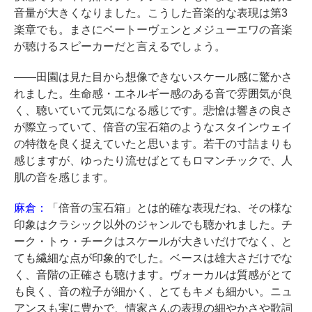
音量が大きくなりました。こうした音楽的な表現は第3
楽章でも。まさにベートーヴェンとメジューエワの音楽
が聴けるスピーカーだと言えるでしょう。
――田園は見た目から想像できないスケール感に驚かさ
れました。生命感・エネルギー感のある音で雰囲気が良
く、聴いていて元気になる感じです。悲愴は響きの良さ
が際立っていて、倍音の宝石箱のようなスタインウェイ
の特徴を良く捉えていたと思います。若干の寸詰まりも
感じますが、ゆったり流せばとてもロマンチックで、人
肌の音を感じます。
麻倉：
「倍音の宝石箱」とは的確な表現だね、その様な
印象はクラシック以外のジャンルでも聴かれました。チ
ーク・トゥ・チークはスケールが大きいだけでなく、と
ても繊細な点が印象的でした。ベースは雄大さだけでな
く、音階の正確さも聴けます。ヴォーカルは質感がとて
も良く、音の粒子が細かく、とてもキメも細かい。ニュ
アンスも実に豊かで、情家さんの表現の細やかさや歌詞