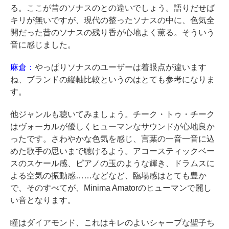
る。ここが昔のソナスのとの違いでしょう。語りだせば
キリが無いですが、現代の整ったソナスの中に、色気全
開だった昔のソナスの残り香が心地よく薫る。そういう
音に感じました。
麻倉：
やっぱりソナスのユーザーは着眼点が違います
ね、ブランドの縦軸比較というのはとても参考になりま
す。
他ジャンルも聴いてみましょう。チーク・トゥ・チーク
はヴォーカルが優しくヒューマンなサウンドが心地良か
ったです。さわやかな色気を感じ、言葉の一音一音に込
めた歌手の思いまで聴けるよう。アコースティックベー
スのスケール感、ピアノの玉のような輝き、ドラムスに
よる空気の振動感……などなど、臨場感はとても豊か
で、そのすべてが、Minima Amatorのヒューマンで麗し
い音となります。
瞳はダイアモンド、これはキレのよいシャープな聖子ち