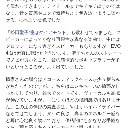
く伝わってきます。ディテールまでキチキチ出すのでは
なく、音を質感やコクで気持ちよく包み込むように聴か
せる。心地よい音色でした。
「
松田聖子/瞳はダイアモンド
」も歌わせてみました。ス
ピーカーによってかなり再現性が異なる楽曲で、中には
グロッシーになり過ぎるスピーカーもありますが、EVO
4.1は素直に聴けたと思います。聖子ちゃんのストレート
でノビが良いところ、音の感情的なボキャブラリーが多
いというところが、よく出ていました。
情家さんの場合はアコースティックベースが少々膨らみ
がちだったのですが、こちらはエレキベースの輪郭がし
っかりしており、雄大でタイトです。ヴォーカルも高域
が伸びていますが、耳につくほどの強調感ではありませ
ん。この辺の伸びの素直さは、やはりハイルドライバー
ならではでしょう。ヌケの良さ、高音のエネルギー感な
ど耳に心地良く効いており、価格的にもかなりお手軽な
がら、聴き応えあるスピーカーだと思いました。