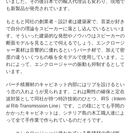
いました。その後日本での輸入代理店も変わり、現地で
も新製品が発売されています。
もともと同社の創業者・設計者は建築家で、音楽が好き
で自分の理論をスピーカーに落とし込んでいるといいま
す。そういった建築的な発想やノウハウはスピーカーの
断面モデルを見ることで伺えるでしょう。エンクロージ
ャー素材は音響的に優れるというバーチ材で、加えて密
度の違ういくつもの板を全モデルで使用しています。こ
れによって、エンクロージャーの振動も抑制するとして
います。
バーチ積層材のキャビネット内部にはリブを設けるとい
う念の入れようが見られます。これは剛性の確保と定在
波対策として同社が持つ特許技術のひとつ、IRS（Intern
al Rib Transmission Line）です。この様にとても手間の
かかったキャビネットは、シチリア島の木工職人達によ
って全て手作業で作られているのだそうです。