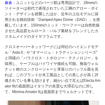
麻倉：
ユニットなどのパーツ群は専用設計で、28mmの
ツイーターは初代で表現されていた三脚のアロー・ポイ
ント・デザインを踏襲したほか、近年の上位モデルに採
用される独自技術「Damped Apex Dome（DAD）」を搭
載しています。150mmのミッド・ウーファーは自然乾燥
させた高品質セルロース・パルプ素材をブレンドしたカ
スタムメイドのダイヤフラムです。
クロスオーバーネットワークには同社のハイエンドモデ
ル「Aida II」や “オマージュ・トラディションシリーズ”
と同様の「パラクロス・トポロジー・テクノロジー」を
採用し、ケーブルはバイワイヤ接続も可能。無垢ウォル
ナット材のエンクロージャーと革張りのバッフル面を見
れば、このブランドが木工製品としての美しさが高く評
価されている事も頷けます。細かい点で言えばElecta Am
ator IIIの底面部はイタリアの良質な大理石なのに対し
て、Minima Amator IIは底面部までウォルナットです。