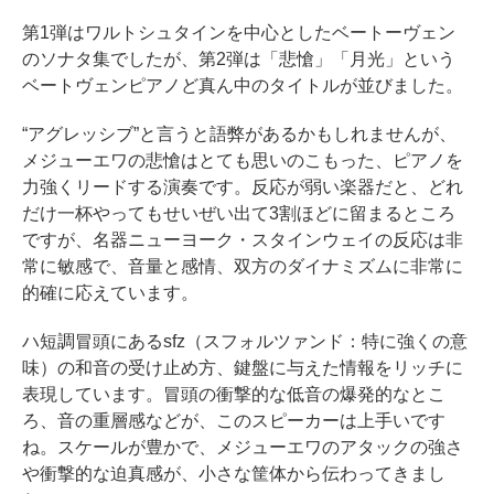
第1弾はワルトシュタインを中心としたベートーヴェン
のソナタ集でしたが、第2弾は「悲愴」「月光」という
ベートヴェンピアノど真ん中のタイトルが並びました。
“アグレッシブ”と言うと語弊があるかもしれませんが、
メジューエワの悲愴はとても思いのこもった、ピアノを
力強くリードする演奏です。反応が弱い楽器だと、どれ
だけ一杯やってもせいぜい出て3割ほどに留まるところ
ですが、名器ニューヨーク・スタインウェイの反応は非
常に敏感で、音量と感情、双方のダイナミズムに非常に
的確に応えています。
ハ短調冒頭にあるsfz（スフォルツァンド：特に強くの意
味）の和音の受け止め方、鍵盤に与えた情報をリッチに
表現しています。冒頭の衝撃的な低音の爆発的なとこ
ろ、音の重層感などが、このスピーカーは上手いです
ね。スケールが豊かで、メジューエワのアタックの強さ
や衝撃的な迫真感が、小さな筐体から伝わってきまし