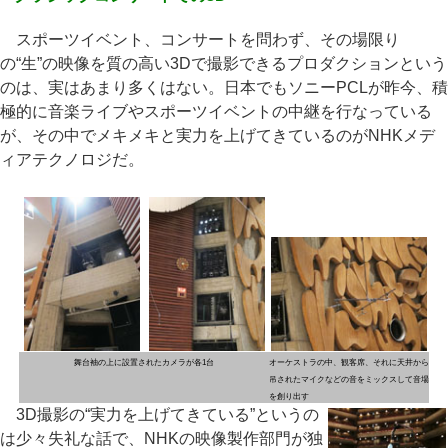
スポーツイベント、コンサートを問わず、その場限り
の“生”の映像を質の高い3Dで撮影できるプロダクションという
のは、実はあまり多くはない。日本でもソニーPCLが昨今、積
極的に音楽ライブやスポーツイベントの中継を行なっている
が、その中でメキメキと実力を上げてきているのがNHKメデ
ィアテクノロジだ。
舞台袖の上に設置されたカメラが各1台
オーケストラの中、観客席、それに天井から
吊されたマイクなどの音をミックスして音場
を創り出す
3D撮影の“実力を上げてきている”というの
は少々失礼な話で、NHKの映像製作部門が独