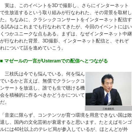
実は、このイベントを3Dで撮影し、さらにインターネット
で生放送するという取り組みが行なわれた、その背景を取材し
た。ちなみに、クラシックコンサートをインターネット配信す
る試みはこれまでも行なわれてきたが、今回のイベントにはい
くつかユニークな点もある。まずは、なぜインターネット中継
が行なわれた背景、3D撮影、インターネット配信と、それぞ
れについて話を進めていこう。
■ マゼールの一言がUsteramでの配信へとつながる
三枝氏は今でも悩んでいる。何を悩ん
でいるかと言えば、無償でクラシックコ
ンサートを放送し、誰でも生で聴ける機
会を積極的に作るべきかどうかについて
だ。
三枝成彰氏
「音楽に限らず、コンテンツが育つ環境を用意できない国は敗
退し、国内の文化芸術が衰退すると思います。たとえばモンゴ
ルには40社以上のテレビ局が参入しているが、ほとんどが外