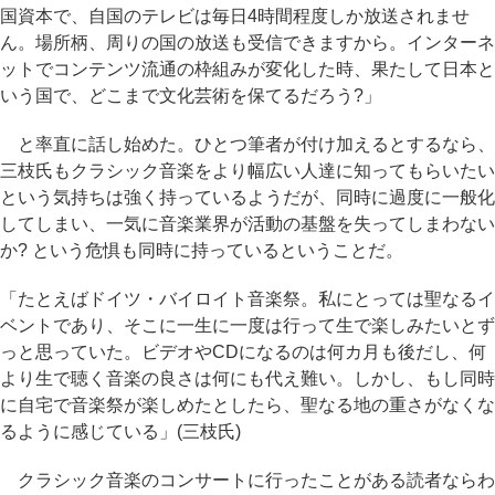
国資本で、自国のテレビは毎日4時間程度しか放送されませ
ん。場所柄、周りの国の放送も受信できますから。インターネ
ットでコンテンツ流通の枠組みが変化した時、果たして日本と
いう国で、どこまで文化芸術を保てるだろう?」
と率直に話し始めた。ひとつ筆者が付け加えるとするなら、
三枝氏もクラシック音楽をより幅広い人達に知ってもらいたい
という気持ちは強く持っているようだが、同時に過度に一般化
してしまい、一気に音楽業界が活動の基盤を失ってしまわない
か? という危惧も同時に持っているということだ。
「たとえばドイツ・バイロイト音楽祭。私にとっては聖なるイ
ベントであり、そこに一生に一度は行って生で楽しみたいとず
っと思っていた。ビデオやCDになるのは何カ月も後だし、何
より生で聴く音楽の良さは何にも代え難い。しかし、もし同時
に自宅で音楽祭が楽しめたとしたら、聖なる地の重さがなくな
るように感じている」(三枝氏)
クラシック音楽のコンサートに行ったことがある読者ならわ