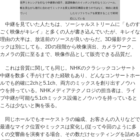
音声ミキシングを行なう中継車の様子。楽譜
映像のスイッチングを行なうコンソール。
帳を見ながら進行に合わせてミックスを変え
3D対応機器を使うのではなく、独自に改造
ていく
したりソフトウェアを変更することで3D対
応にしている
中継を見ていた人たちは、ソーシャルストリームに「ものす
ごく映像がキレイ」と多くの人が書き込んでいたが、キレイな
理由の大半は、放送前のソースが良いからだ。3D撮影テクニ
ックは別にしても、2Dの段階から映像演出、カメラワーク、
カメラの質に至るまで、映像作品として販売できる品質だ。
これは音質に関しても同じ。NHKのクラシックコンサート
中継を数多く手がけてきた経験もあり、どんなコンサートホー
ルでも的確に2chと5.1ch、両方のミックスを創り出すノウハ
ウを持っている。NHKメディアテクノロジの担当者は、ライ
ブ中継が可能な5.1chミックス設備とノウハウを持っていると
ころは少ないと胸を張る。
同じホールでもオーケストラの編成、お客さんの入りなどで
最適なマイク位置やミックスは変化し(従って今回のように多
くの交響曲を演奏する場合、その数だけセッティングを詰める