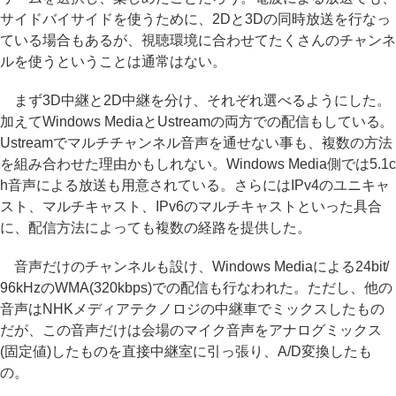
サイドバイサイドを使うために、2Dと3Dの同時放送を行なっ
ている場合もあるが、視聴環境に合わせてたくさんのチャンネ
ルを使うということは通常はない。
まず3D中継と2D中継を分け、それぞれ選べるようにした。
加えてWindows MediaとUstreamの両方での配信もしている。
Ustreamでマルチチャンネル音声を通せない事も、複数の方法
を組み合わせた理由かもしれない。Windows Media側では5.1c
h音声による放送も用意されている。さらにはIPv4のユニキャ
スト、マルチキャスト、IPv6のマルチキャストといった具合
に、配信方法によっても複数の経路を提供した。
音声だけのチャンネルも設け、Windows Mediaによる24bit/
96kHzのWMA(320kbps)での配信も行なわれた。ただし、他の
音声はNHKメディアテクノロジの中継車でミックスしたもの
だが、この音声だけは会場のマイク音声をアナログミックス
(固定値)したものを直接中継室に引っ張り、A/D変換したも
の。