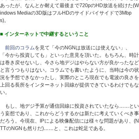
あったが、なんとか耐えて最後まで720pのHD放送を続けた(W
indows Mediaの3D版はフルHDのサイドバイサイドで3Mbp
s)。
■ インターネットで中継するということ
前回のコラム
を見て「今のNGNは放送には使えない」、
「今から投資しても」といった意見を頂いた。もちろん、時計
は巻き戻せないし、今さら地デジはやらない方が良かったなど
と言うつもりはない。コラムでも書いたように、当時は今の状
況を予想できなかったし、実際のところ現在でも電波の良さを
上回る長所をインターネット回線が提供できているわけでもな
い。
もし、地デジ予算が通信回線に投資されていたなら……とい
う妄想であり、これからどうするかは新たに考えていくべき事
だろう。今現在、IPによる映像配信には様々な問題があり、(N
TTのNGNも然りだ)……と、これは蛇足である。