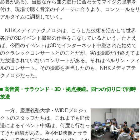
必要がある)、当然ながら曲の進行に合わせてマイクの強弱を
付け、現場で聴く音楽のイメージに合うよう、コンソールをリ
アルタイムに調整していく。
NHKメディアテクノロジは、こうした技術を活かして世界
各所の3Dイベント撮影の仕事をこなしているという。たとえ
ば、今回のイベントは3Dでインターネット中継された始めて
のクラシックコンサートとのことだが、実は撮影だけ終えてま
だ放送されていないコンサートがある。それはベルリン・フィ
ルのコンサート。その撮影を担当したのも、NHKメディアテ
クノロジだった。
■ 高音質・サラウンド・3D・拠点接続。四つの切り口で同時
放送
一方、慶應義塾大学・WIDEプロジェ
クトのスタッフたちは、これまでもIP伝
送によるイベント中継は、何度も行なっ
てきた経験がある。今やHD映像とサラ