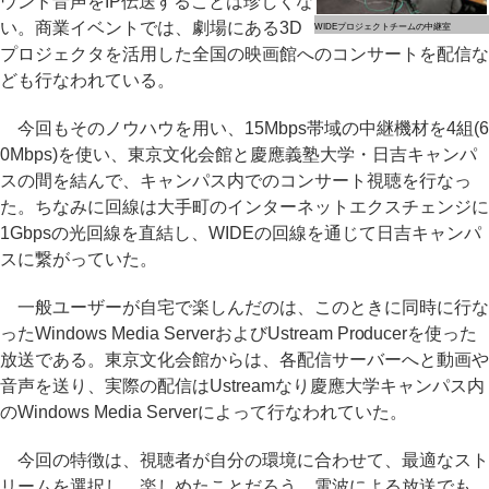
ウンド音声をIP伝送することは珍しくな
い。商業イベントでは、劇場にある3D
WIDEプロジェクトチームの中継室
プロジェクタを活用した全国の映画館へのコンサートを配信な
ども行なわれている。
今回もそのノウハウを用い、15Mbps帯域の中継機材を4組(6
0Mbps)を使い、東京文化会館と慶應義塾大学・日吉キャンパ
スの間を結んで、キャンパス内でのコンサート視聴を行なっ
た。ちなみに回線は大手町のインターネットエクスチェンジに
1Gbpsの光回線を直結し、WIDEの回線を通じて日吉キャンパ
スに繋がっていた。
一般ユーザーが自宅で楽しんだのは、このときに同時に行な
ったWindows Media ServerおよびUstream Producerを使った
放送である。東京文化会館からは、各配信サーバーへと動画や
音声を送り、実際の配信はUstreamなり慶應大学キャンパス内
のWindows Media Serverによって行なわれていた。
今回の特徴は、視聴者が自分の環境に合わせて、最適なスト
リームを選択し、楽しめたことだろう。電波による放送でも、