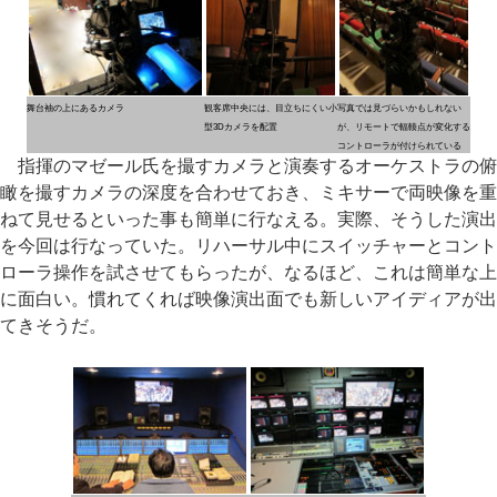
舞台袖の上にあるカメラ
観客席中央には、目立ちにくい小
写真では見づらいかもしれない
型3Dカメラを配置
が、リモートで輻輳点が変化する
コントローラが付けられている
指揮のマゼール氏を撮すカメラと演奏するオーケストラの俯
瞰を撮すカメラの深度を合わせておき、ミキサーで両映像を重
ねて見せるといった事も簡単に行なえる。実際、そうした演出
を今回は行なっていた。リハーサル中にスイッチャーとコント
ローラ操作を試させてもらったが、なるほど、これは簡単な上
に面白い。慣れてくれば映像演出面でも新しいアイディアが出
てきそうだ。