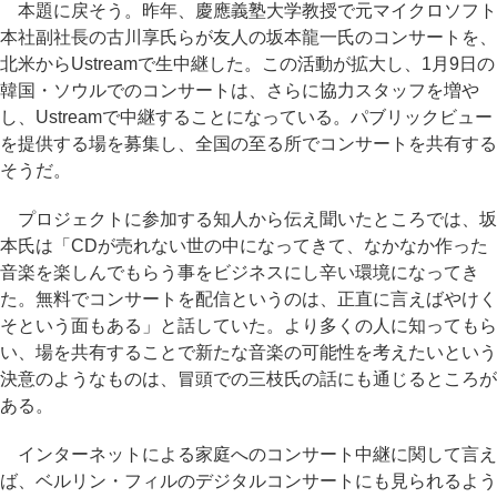
本題に戻そう。昨年、慶應義塾大学教授で元マイクロソフト
本社副社長の古川享氏らが友人の坂本龍一氏のコンサートを、
北米からUstreamで生中継した。この活動が拡大し、1月9日の
韓国・ソウルでのコンサートは、さらに協力スタッフを増や
し、Ustreamで中継することになっている。パブリックビュー
を提供する場を募集し、全国の至る所でコンサートを共有する
そうだ。
プロジェクトに参加する知人から伝え聞いたところでは、坂
本氏は「CDが売れない世の中になってきて、なかなか作った
音楽を楽しんでもらう事をビジネスにし辛い環境になってき
た。無料でコンサートを配信というのは、正直に言えばやけく
そという面もある」と話していた。より多くの人に知ってもら
い、場を共有することで新たな音楽の可能性を考えたいという
決意のようなものは、冒頭での三枝氏の話にも通じるところが
ある。
インターネットによる家庭へのコンサート中継に関して言え
ば、ベルリン・フィルのデジタルコンサートにも見られるよう