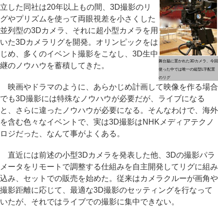
立した同社は20年以上もの間、3D撮影のリ
グやプリズムを使って両眼視差を小さくした
並列型の3Dカメラ、それに超小型カメラを用
いた3Dカメラリグを開発。オリンピックをは
じめ、多くのイベント撮影をこなし、3D生中
舞台脇に置かれた3Dカメラ、今回
継のノウハウを蓄積してきた。
使った中では唯一の縦型L字配置
のリグ
映画やドラマのように、あらかじめ計画して映像を作る場合
でも3D撮影には特殊なノウハウが必要だが、ライブになる
と、さらに違ったノウハウが必要になる。そんなわけで、海外
を含む色々なイベントで、実は3D撮影はNHKメディアテクノ
ロジだった、なんて事がよくある。
直近には前述の小型3Dカメラを発表した他、3Dの撮影パラ
メータをリモートで調整する仕組みを自主開発してリグに組み
込み、セットでの販売を始めた。従来はカメラクルーが画角や
撮影距離に応じて、最適な3D撮影のセッティングを行なって
いたが、それではライブでの撮影に集中できない。