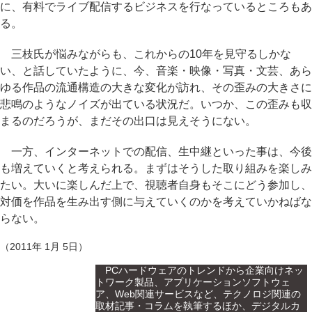
に、有料でライブ配信するビジネスを行なっているところもあ
る。
三枝氏が悩みながらも、これからの10年を見守るしかな
い、と話していたように、今、音楽・映像・写真・文芸、あら
ゆる作品の流通構造の大きな変化が訪れ、その歪みの大きさに
悲鳴のようなノイズが出ている状況だ。いつか、この歪みも収
まるのだろうが、まだその出口は見えそうにない。
一方、インターネットでの配信、生中継といった事は、今後
も増えていくと考えられる。まずはそうした取り組みを楽しみ
たい。大いに楽しんだ上で、視聴者自身もそこにどう参加し、
対価を作品を生み出す側に与えていくのかを考えていかねばな
らない。
（2011年 1月 5日）
PCハードウェアのトレンドから企業向けネッ
トワーク製品、アプリケーションソフトウェ
ア、Web関連サービスなど、テクノロジ関連の
取材記事・コラムを執筆するほか、デジタルカ