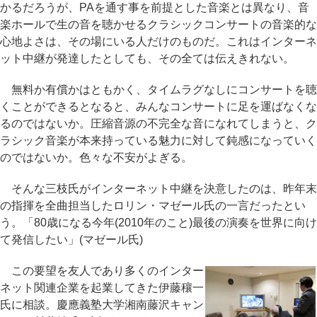
かるだろうが、PAを通す事を前提とした音楽とは異なり、音
楽ホールで生の音を聴かせるクラシックコンサートの音楽的な
心地よさは、その場にいる人だけのものだ。これはインターネ
ット中継が発達したとしても、その全ては伝えきれない。
無料か有償かはともかく、タイムラグなしにコンサートを聴
くことができるとなると、みんなコンサートに足を運ばなくな
るのではないか。圧縮音源の不完全な音になれてしまうと、ク
ラシック音楽が本来持っている魅力に対して鈍感になっていく
のではないか。色々な不安がよぎる。
そんな三枝氏がインターネット中継を決意したのは、昨年末
の指揮を全曲担当したロリン・マゼール氏の一言だったとい
う。「80歳になる今年(2010年のこと)最後の演奏を世界に向け
て発信したい」(マゼール氏)
この要望を友人であり多くのインター
ネット関連企業を起業してきた伊藤穰一
氏に相談。慶應義塾大学湘南藤沢キャン