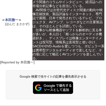
メラ関連のコラムやインタビュー、経済誌への
市場分析記事などを担当している。
AV関係では次世代光ディスク関連の動向や映
像圧縮技術、製品評論をインターネット、専門
誌で展開。日本で発売されているテレビ、プロ
＝
本田雅一
＝
ジェクタ、AVアンプ、レコーダなどの主要製品
(ほんだ まさかず)
は、そのほとんどを試聴している。
仕事がら映像機器やソフトを解析的に見る事
が多いが、本人曰く「根っからのオーディオ機
器好き」。ディスプレイは映像エンターテイメ
ントは投写型、情報系は直視型と使い分け、
SACDやDVD-Audioを愛しつつも、ポピュラー系
は携帯型デジタルオーディオで楽しむなど、そ
の場に応じて幅広くAVコンテンツを楽しんでい
る。
[Reported by 本田雅一]
Google 検索で当サイトの記事を優先表示させる