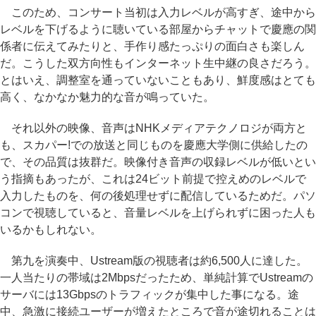
このため、コンサート当初は入力レベルが高すぎ、途中から
レベルを下げるように聴いている部屋からチャットで慶應の関
係者に伝えてみたりと、手作り感たっぷりの面白さも楽しん
だ。こうした双方向性もインターネット生中継の良さだろう。
とはいえ、調整室を通っていないこともあり、鮮度感はとても
高く、なかなか魅力的な音が鳴っていた。
それ以外の映像、音声はNHKメディアテクノロジが両方と
も、スカパー!での放送と同じものを慶應大学側に供給したの
で、その品質は抜群だ。映像付き音声の収録レベルが低いとい
う指摘もあったが、これは24ビット前提で控えめのレベルで
入力したものを、何の後処理せずに配信しているためだ。パソ
コンで視聴していると、音量レベルを上げられずに困った人も
いるかもしれない。
第九を演奏中、Ustream版の視聴者は約6,500人に達した。
一人当たりの帯域は2Mbpsだったため、単純計算でUstreamの
サーバには13Gbpsのトラフィックが集中した事になる。途
中、急激に接続ユーザーが増えたところで音が途切れることは