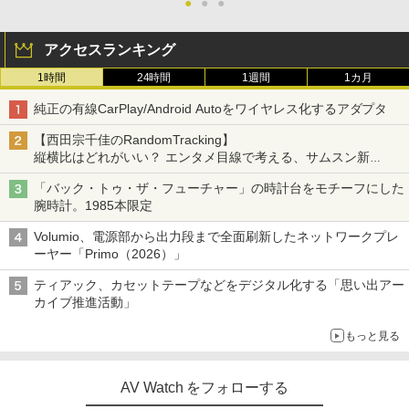
●
●
●
アクセスランキング
1時間
24時間
1週間
1カ月
純正の有線CarPlay/Android Autoをワイヤレス化するアダプタ
【西田宗千佳のRandomTracking】
縦横比はどれがいい？ エンタメ目線で考える、サムスン新
「Galaxy Z Fold」
「バック・トゥ・ザ・フューチャー」の時計台をモチーフにした
腕時計。1985本限定
Volumio、電源部から出力段まで全面刷新したネットワークプレ
ーヤー「Primo（2026）」
ティアック、カセットテープなどをデジタル化する「思い出アー
カイブ推進活動」
もっと見る
AV Watch をフォローする