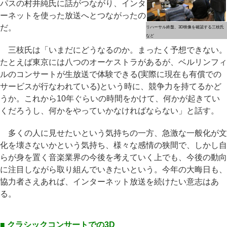
パスの村井純氏に話がつながり、インタ
ーネットを使った放送へとつながったの
だ。
リハーサル終盤、3D映像を確認する三枝氏
など
三枝氏は「いまだにどうなるのか。まったく予想できない。
たとえば東京には八つのオーケストラがあるが、ベルリンフィ
ルのコンサートが生放送で体験できる(実際に現在も有償での
サービスが行なわれている)という時に、競争力を持てるかど
うか。これから10年ぐらいの時間をかけて、何かが起きてい
くだろうし、何かをやっていかなければならない」と話す。
多くの人に見せたいという気持ちの一方、急激な一般化が文
化を壊さないかという気持ち、様々な感情の狭間で、しかし自
らが身を置く音楽業界の今後を考えていく上でも、今後の動向
に注目しながら取り組んでいきたいという。今年の大晦日も、
協力者さえあれば、インターネット放送を続けたい意志はあ
る。
■ クラシックコンサートでの3D