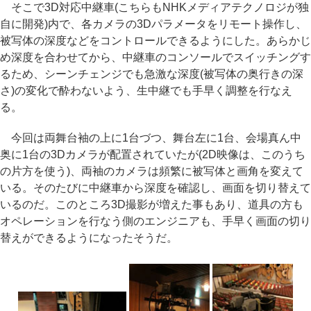
そこで3D対応中継車(こちらもNHKメディアテクノロジが独
自に開発)内で、各カメラの3Dパラメータをリモート操作し、
被写体の深度などをコントロールできるようにした。あらかじ
め深度を合わせてから、中継車のコンソールでスイッチングす
るため、シーンチェンジでも急激な深度(被写体の奥行きの深
さ)の変化で酔わないよう、生中継でも手早く調整を行なえ
る。
今回は両舞台袖の上に1台づつ、舞台左に1台、会場真ん中
奥に1台の3Dカメラが配置されていたが(2D映像は、このうち
の片方を使う)、両袖のカメラは頻繁に被写体と画角を変えて
いる。そのたびに中継車から深度を確認し、画面を切り替えて
いるのだ。このところ3D撮影が増えた事もあり、道具の方も
オペレーションを行なう側のエンジニアも、手早く画面の切り
替えができるようになったそうだ。