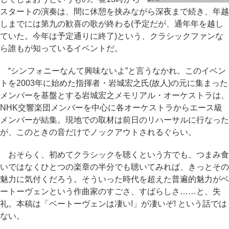
スタートの演奏は、間に休憩を挟みながら深夜まで続き、年越
しまでには第九の歓喜の歌が終わる(予定だが、通年年を越し
ていた。今年は予定通りに終了)という、クラシックファンな
ら誰もが知っているイベントだ。
“シンフォニーなんて興味ないよ”と言うなかれ。このイベン
トを2003年に始めた指揮者・岩城宏之氏(故人)の元に集まった
メンバーを基盤とする岩城宏之メモリアル・オーケストラは、
NHK交響楽団メンバーを中心に各オーケストラからエース級
メンバーが結集。現地での取材は前日のリハーサルに行なった
が、このときの音だけでノックアウトされるぐらい。
おそらく、初めてクラシックを聴くという方でも、つまみ食
いではなくひとつの楽章の半分でも聴いてみれば、きっとその
魅力に気付くだろう。そういった時代を超えた普遍的魅力がベ
ートーヴェンという作曲家のすごさ、すばらしさ……と、失
礼。本稿は「ベートーヴェンは凄い!」が凄いぞ! という話では
ない。