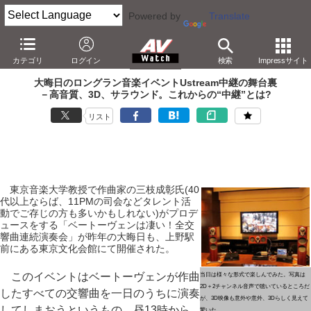
Powered by
Translate
本田雅一の
AV
Trends
カテゴリ
ログイン
検索
Impressサイト
大晦日のロングラン音楽イベントUstream中継の舞台裏
－高音質、3D、サラウンド。これからの“中継”とは?
リスト
東京音楽大学教授で作曲家の三枝成彰氏(40
代以上ならば、11PMの司会などタレント活
動でご存じの方も多いかもしれない)がプロデ
ュースをする「ベートーヴェンは凄い！全交
響曲連続演奏会」が昨年の大晦日も、上野駅
前にある東京文化会館にて開催された。
このイベントはベートーヴェンが作曲
当日は様々な形式で楽しんでみた。写真は
2D＋2チャンネル音声で聴いているところだ
したすべての交響曲を一日のうちに演奏
が、3D映像も意外や意外、3Dらしく見えて
してしまおうというもの。昼13時から
驚いた