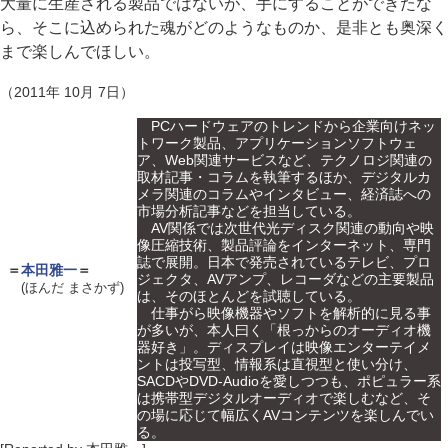
大量に生産される製品ではないが、手にすることができたな
ら、そこに込められた魂がどのようなものか、是非とも奥深く
まで楽しんでほしい。
（2011年 10月 7日）
PCハードウェアのトレンドから企業向けネッ
トワーク製品、アプリケーションソフトウェ
ア、Web関連サービスなど、テクノロジ関連の
取材記事・コラムを執筆するほか、デジタルカ
メラ関連のコラムやインタビュー、経済誌への
市場分析記事などを担当している。
AV関係では次世代光ディスク関連の動向や映
像圧縮技術、製品評論をインターネット、専門
誌で展開。日本で発売されているテレビ、プロ
＝
本田雅一
＝
ジェクタ、AVアンプ、レコーダなどの主要製品
(ほんだ まさかず)
は、そのほとんどを試聴している。
仕事がら映像機器やソフトを解析的に見る事
が多いが、本人曰く「根っからのオーディオ機
器好き」。ディスプレイは映像エンターテイメ
ントは投写型、情報系は直視型と使い分け、
SACDやDVD-Audioを愛しつつも、ポピュラー系
は携帯型デジタルオーディオで楽しむなど、そ
の場に応じて幅広くAVコンテンツを楽しんでい
る。