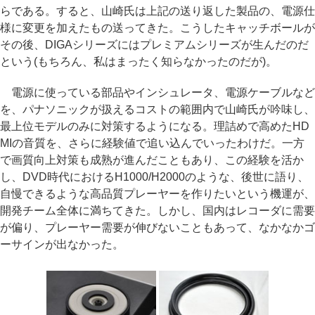
らである。すると、山崎氏は上記の送り返した製品の、電源仕
様に変更を加えたもの送ってきた。こうしたキャッチボールが
その後、DIGAシリーズにはプレミアムシリーズが生んだのだ
という(もちろん、私はまったく知らなかったのだが)。
電源に使っている部品やインシュレータ、電源ケーブルなど
を、パナソニックが扱えるコストの範囲内で山崎氏が吟味し、
最上位モデルのみに対策するようになる。理詰めで高めたHD
MIの音質を、さらに経験値で追い込んでいったわけだ。一方
で画質向上対策も成熟が進んだこともあり、この経験を活か
し、DVD時代におけるH1000/H2000のような、後世に語り、
自慢できるような高品質プレーヤーを作りたいという機運が、
開発チーム全体に満ちてきた。しかし、国内はレコーダに需要
が偏り、プレーヤー需要が伸びないこともあって、なかなかゴ
ーサインが出なかった。