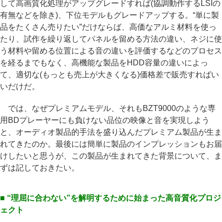
して高画質化処理がアップグレードすれば(協調動作するLSIの
有無などを除き)、下位モデルもグレードアップする。“単に製
品をたくさん売りたい”だけならば、高価なアルミ材料を使っ
たり、試作を繰り返してパネルを留める方法の違い、ネジに使
う材料や留める位置による音の違いを評価するなどのプロセス
を経るまでもなく、高機能な製品をHDD容量の違いによっ
て、適切な(もっとも売上が大きくなる)価格差で販売すればい
いだけだ。
では、なぜプレミアムモデル、それもBZT9000のような専
用BDプレーヤーにも負けない品位の映像と音を実現しよう
と、オーディオ製品的手法を盛り込んだプレミアム製品が生ま
れてきたのか。最後には簡単に製品のインプレッションもお届
けしたいと思うが、この製品が生まれてきた背景について、ま
ずは記しておきたい。
■ “理屈に合わない”を解明するために始まった高音質化プロジ
ェクト