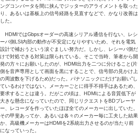
ングコンバータを間に挟んでジッターのアライメントを取った
り、あるいは基板上の信号経路を見直すなどで、かなり改善は
した。
HDMIではGbpsオーダーの高速シリアル通信を行ない、レシ
ーバ側LSI内部の動作が不安定になりやすいため、それを電気
設計で補おうという涙ぐましい努力だ。しかし、レシーバ側だ
けで対処できる対策は限られている。そこで当時、筆者から開
発の方々にお願いしたのが、HDMI出力を二つに分けること(片
側を音声専用として画面を黒にすることで、信号部の見かけ上
の周波数を下げるため)だった。パナソニックにだけ“お願い”し
ているわけではない。メーカーごとに得手不得手はあるため、
要求することは違う。だがこの頃は、HDMIによる音質低下が
大きな懸念になっていたので、同じリクエストをBDプレーヤ
ー、レコーダを作っていたほぼ全てのメーカーに出していた。
その甲斐あってか、あるいは各々のメーカー毎に工夫した結果
か、高級機メーカーはHDMIを2系統出力させるのが当たり前
になっていった。