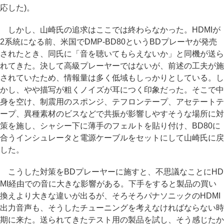
応した)。
しかし、山崎氏の追求はここでは終わらなかった。HDMIが
2系統になる前、米国でDMP-BD80というBDプレーヤが発売
されたとき、同氏に「音を聴いてもらえないか」と同機が送ら
れてきた。決して高級プレーヤーではないが、前述の工夫が施
されていたため、情報量は多く低域もしっかりとしている。し
かし、やや描写が粗くノイズが耳につく印象だった。そこで中
身を空け、制震用のスポンジ、テフロンテープ、アセテートテ
ープ、異種素材のビスなどで共振が影響しやすそうな場所に対
策を施し、シャシー下に薄手のフェルトを貼り付け、BD80に
合うインシュレータと電源ケーブルをセットにして山崎氏に戻
した。
こうした対策をBDプレーヤーに施すと、不思議なことにHD
MI経由での音に大きな影響がある。下手をすると製品の買い
換えより大きな違いが出るが、そろそろパナソニックのHDMI
出力音声も、そうしたチューニングを考えなければならない時
期に来た。送られてきたテスト用の製品を試し、そう感じたか