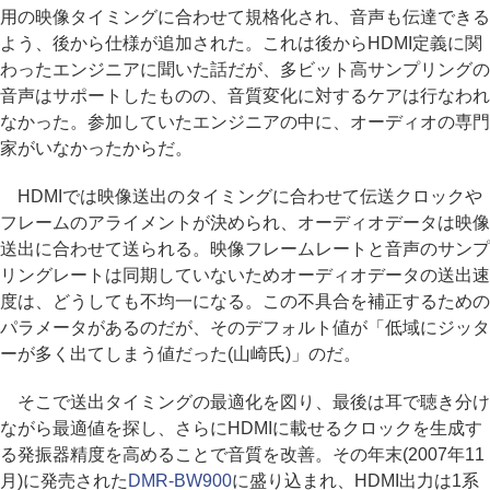
用の映像タイミングに合わせて規格化され、音声も伝達できる
よう、後から仕様が追加された。これは後からHDMI定義に関
わったエンジニアに聞いた話だが、多ビット高サンプリングの
音声はサポートしたものの、音質変化に対するケアは行なわれ
なかった。参加していたエンジニアの中に、オーディオの専門
家がいなかったからだ。
HDMIでは映像送出のタイミングに合わせて伝送クロックや
フレームのアライメントが決められ、オーディオデータは映像
送出に合わせて送られる。映像フレームレートと音声のサンプ
リングレートは同期していないためオーディオデータの送出速
度は、どうしても不均一になる。この不具合を補正するための
パラメータがあるのだが、そのデフォルト値が「低域にジッタ
ーが多く出てしまう値だった(山崎氏)」のだ。
そこで送出タイミングの最適化を図り、最後は耳で聴き分け
ながら最適値を探し、さらにHDMIに載せるクロックを生成す
る発振器精度を高めることで音質を改善。その年末(2007年11
月)に発売された
DMR-BW900
に盛り込まれ、HDMI出力は1系