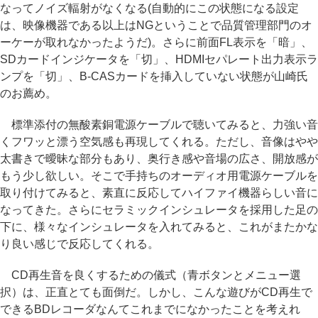
なってノイズ輻射がなくなる(自動的にこの状態になる設定
は、映像機器である以上はNGということで品質管理部門のオ
ーケーが取れなかったようだ)。さらに前面FL表示を「暗」、
SDカードインジケータを「切」、HDMIセパレート出力表示ラ
ンプを「切」、B-CASカードを挿入していない状態が山崎氏
のお薦め。
標準添付の無酸素銅電源ケーブルで聴いてみると、力強い音
くフワッと漂う空気感も再現してくれる。ただし、音像はやや
太書きで曖昧な部分もあり、奥行き感や音場の広さ、開放感が
もう少し欲しい。そこで手持ちのオーディオ用電源ケーブルを
取り付けてみると、素直に反応してハイファイ機器らしい音に
なってきた。さらにセラミックインシュレータを採用した足の
下に、様々なインシュレータを入れてみると、これがまたかな
り良い感じで反応してくれる。
CD再生音を良くするための儀式（青ボタンとメニュー選
択）は、正直とても面倒だ。しかし、こんな遊びがCD再生で
できるBDレコーダなんてこれまでになかったことを考えれ