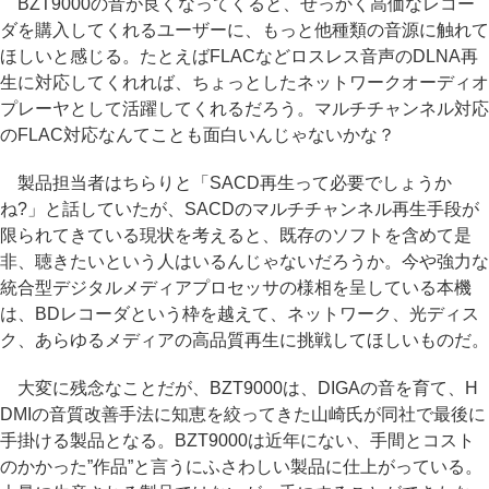
BZT9000の音が良くなってくると、せっかく高価なレコー
ダを購入してくれるユーザーに、もっと他種類の音源に触れて
ほしいと感じる。たとえばFLACなどロスレス音声のDLNA再
生に対応してくれれば、ちょっとしたネットワークオーディオ
プレーヤとして活躍してくれるだろう。マルチチャンネル対応
のFLAC対応なんてことも面白いんじゃないかな？
製品担当者はちらりと「SACD再生って必要でしょうか
ね?」と話していたが、SACDのマルチチャンネル再生手段が
限られてきている現状を考えると、既存のソフトを含めて是
非、聴きたいという人はいるんじゃないだろうか。今や強力な
統合型デジタルメディアプロセッサの様相を呈している本機
は、BDレコーダという枠を越えて、ネットワーク、光ディス
ク、あらゆるメディアの高品質再生に挑戦してほしいものだ。
大変に残念なことだが、BZT9000は、DIGAの音を育て、H
DMIの音質改善手法に知恵を絞ってきた山崎氏が同社で最後に
手掛ける製品となる。BZT9000は近年にない、手間とコスト
のかかった”作品”と言うにふさわしい製品に仕上がっている。