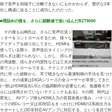
統で音声を別端子に分離できないにもかかわらず、贅沢な2本
出し構成に迫ることに成功したのだった。
■理詰めの後を、さらに経験値で追い込んだBZT9000
その後も山崎氏は、さらに音声伝送ジ
ッターをコントロールするため、様々な
アイディアを繰り出してきた。HDMIを
使っている限り、音声送出タイミングの
揺らぎは避けられない。しかし、揺らぎ
の周波数、揺らぎの均質性などは工夫次
BZT9000の背面には2系統のHDMIを装備し、
金メッキ処理が施されている
第でコントロールできる。テクニクス時
代に培った経験から、耳で聴きながら最適制御の手法を見つけ
出し、その成果はDIGAシリーズの全ユーザーが享受してきた
(一部はHDMI送出LSIとの協調動作が必要なため、低価格モデ
ルには採用されていないテクニックもある)。その間、時代は
変化し、AVアンプ側もHDMI入力の音質改善が進み、パナソニ
ックのBDレコーダは3D対応をきっかけにHDMIの2系統出力を
サポートした(3D非対応AVアンプに対応する、という名目で対