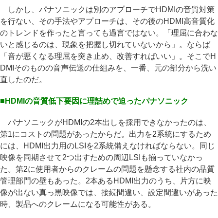
しかし、パナソニックは別のアプローチでHDMIの音質対策
を行ない、その手法やアプローチは、その後のHDMI高音質化
のトレンドを作ったと言っても過言ではない。「理屈に合わな
いと感じるのは、現象を把握し切れていないから」。ならば
「音が悪くなる理屈を突き止め、改善すればいい」。そこでH
DMIそのものの音声伝送の仕組みを、一番、元の部分から洗い
直したのだ。
■HDMIの音質低下要因に理詰めで迫ったパナソニック
パナソニックがHDMIの2本出しを採用できなかったのは、
第1にコストの問題があったからだ。出力を2系統にするため
には、HDMI出力用のLSIを2系統備えなければならない。同じ
映像を同期させて2つ出すための周辺LSIも揃っていなかっ
た。第2に使用者からのクレームの問題を懸念する社内の品質
管理部門の壁もあった。2本あるHDMI出力のうち、片方に映
像が出ない真っ黒映像では、接続間違い、設定間違いがあった
時、製品へのクレームになる可能性がある。