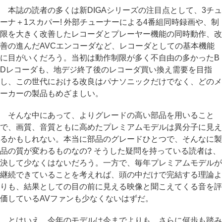
本誌の読者の多くは新DIGAシリーズの注目点として、3チュ
ーナ＋1スカパー! 外部チューナーによる4番組同時録画や、制
限を大きく改善したレコーダとプレーヤー機能の同時動作、改
善の進んだAVCエンコーダなど、レコーダとしての基本機能
に目がいくだろう。当初は動作制限が多く不自由の多かったB
Dレコーダも、地デジ終了後のレコーダ買い換え需要を目指
し、この世代における改良はパナソニックだけでなく、どのメ
ーカーの製品もめざましい。
そんな中にあって、よりグレードの高い部品を用いること
で、画質、音質ともに高めたプレミアムモデルは異分子に見え
るかもしれない。本当に部品のグレードひとつで、そんなに製
品の質が変わるものなの? そうした疑問を持っている読者は、
決して少なくはないだろう。一方で、毎年プレミアムモデルが
継続できていることを考えれば、頭の中だけで完結する理論よ
りも、結果としての目の前に見える映像と聞こえてくる音を評
価しているAVファンも少なくないはずだ。
とはいえ、今年のモデルは今までよりも、さらに何歩も踏み