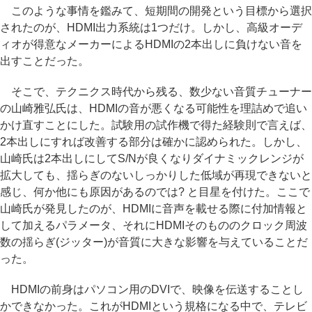
このような事情を鑑みて、短期間の開発という目標から選択
されたのが、HDMI出力系統は1つだけ。しかし、高級オーデ
ィオが得意なメーカーによるHDMIの2本出しに負けない音を
出すことだった。
そこで、テクニクス時代から残る、数少ない音質チューナー
の山崎雅弘氏は、HDMIの音が悪くなる可能性を理詰めで追い
かけ直すことにした。試験用の試作機で得た経験則で言えば、
2本出しにすれば改善する部分は確かに認められた。しかし、
山崎氏は2本出しにしてS/Nが良くなりダイナミックレンジが
拡大しても、揺らぎのないしっかりした低域が再現できないと
感じ、何か他にも原因があるのでは? と目星を付けた。ここで
山崎氏が発見したのが、HDMIに音声を載せる際に付加情報と
して加えるパラメータ、それにHDMIそのもののクロック周波
数の揺らぎ(ジッター)が音質に大きな影響を与えていることだ
った。
HDMIの前身はパソコン用のDVIで、映像を伝送することし
かできなかった。これがHDMIという規格になる中で、テレビ