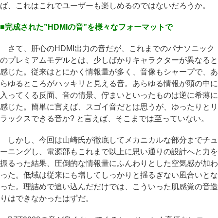
ば、これはこれでユーザーも楽しめるのではないだろうか。
■完成された”HDMIの音”を様々なフォーマットで
さて、肝心のHDMI出力の音だが、これまでのパナソニック
のプレミアムモデルとは、少しばかりキャラクターが異なると
感じた。従来はとにかく情報量が多く、音像もシャープで、あ
らゆるところがハッキリと見える音。あらゆる情報が頭の中に
入ってくる反面、音の情景、佇まいといったものは逆に希薄に
感じた。簡単に言えば、スゴイ音だとは思うが、ゆったりとリ
ラックスできる音か? と言えば、そこまでは至っていない。
しかし、今回は山崎氏が徹底してメカニカルな部分までチュ
ーニングし、電源部もこれまで以上に思い通りの設計へと力を
振るった結果、圧倒的な情報量にふんわりとした空気感が加わ
った。低域は従来にも増してしっかりと揺るぎない風合いとな
った。理詰めで追い込んだだけでは、こういった肌感覚の音造
りはできなかったはずだ。