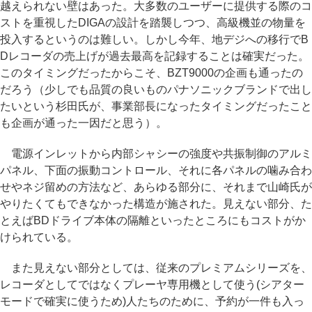
越えられない壁はあった。大多数のユーザーに提供する際のコ
ストを重視したDIGAの設計を踏襲しつつ、高級機並の物量を
投入するというのは難しい。しかし今年、地デジへの移行でB
Dレコーダの売上げが過去最高を記録することは確実だった。
このタイミングだったからこそ、BZT9000の企画も通ったの
だろう（少しでも品質の良いものパナソニックブランドで出し
たいという杉田氏が、事業部長になったタイミングだったこと
も企画が通った一因だと思う）。
電源インレットから内部シャシーの強度や共振制御のアルミ
パネル、下面の振動コントロール、それに各パネルの噛み合わ
せやネジ留めの方法など、あらゆる部分に、それまで山崎氏が
やりたくてもできなかった構造が施された。見えない部分、た
とえばBDドライブ本体の隔離といったところにもコストがか
けられている。
また見えない部分としては、従来のプレミアムシリーズを、
レコーダとしてではなくプレーヤ専用機として使う(シアター
モードで確実に使うため)人たちのために、予約が一件も入っ