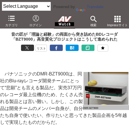
Powered by
Translate
本田雅一の
AV
Trends
カテゴリ
ログイン
検索
Impressサイト
音の匠が「理論と経験」の両面から突き詰めたBDレコーダ
「BZT9000」高音質化プロジェクトはこうして進められた
リスト
パナソニックのDMR-BZT9000は、同
社のBlu-rayレコーダ開発チームにとっ
て“悲願”とも言える製品だ。実売37万円
のレコーダ最上位機のため、たくさん売
れる製品とは言い難い。しかし、この製
品は開発チームのメンバー自身が、自分
DMR-BZT9000
たち自身で使いたい、作りたいと思ってきた製品企画を5年越
しで実現したものだからだ。