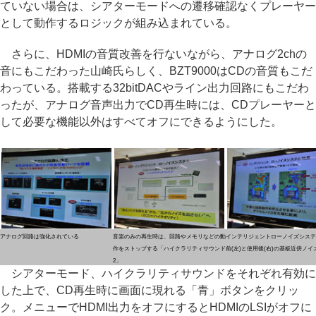
ていない場合は、シアターモードへの遷移確認なくプレーヤー
として動作するロジックが組み込まれている。
さらに、HDMIの音質改善を行ないながら、アナログ2chの
音にもこだわった山崎氏らしく、BZT9000はCDの音質もこだ
わっている。搭載する32bitDACやライン出力回路にもこだわ
ったが、アナログ音声出力でCD再生時には、CDプレーヤーと
して必要な機能以外はすべてオフにできるようにした。
アナログ回路は強化されている
音楽のみの再生時は、回路やメモリなどの動
インテリジェントローノイズシステ
作をストップする「ハイクラリティサウンド
前(左)と使用後(右)の基板近傍ノイ
2」
シアターモード、ハイクラリティサウンドをそれぞれ有効に
した上で、CD再生時に画面に現れる「青」ボタンをクリッ
ク。メニューでHDMI出力をオフにするとHDMIのLSIがオフに