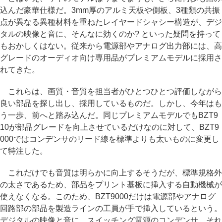
込んだ豪華仕様だ。3mm厚のアルミ天板や側板、3種類の共振
点が異なる異種材料を重ねたレイヤードシャシー構造が、デジ
タルの映像と音に、そんなに効くのか? といった疑問を持って
もおかしくはない。従来から電源部やアナログ出力部には、高
グレードのオーディオ向け専用品がプレミアムモデルに採用さ
れてきた。
これらは、画質・音質を担当者がひとつひとつ評価しながら
良い部品を探し出し、採用しているものだ。しかし、今年はも
う一歩、前へと踏み込んだ。同じプレミアムモデルでもBZT9
10が部品グレードを向上させているだけなのに対して、BZT9
000ではコンデンサのリード線を標準よりも太いものに変更し
て特注した。
これだけでも音質は明らかに向上するそうだが、標準規格外
の太さであるため、部品をプリント基板に挿入する自動機械が
使えなくなる。このため、BZT9000だけは電源部やアナログ
回路部の部品を製造ラインの工員が手で挿入しているという。
デジタルの映像と音に、スイッチング電源のコンデンサ、それ