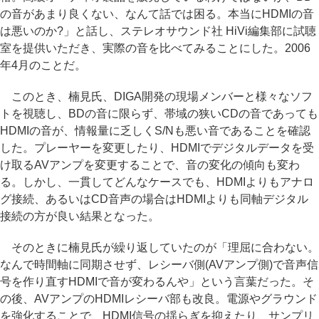
の音があまり良くない、なんて話では困る。本当にHDMIの音
は悪いのか?」と話し、ステレオサウンド社 HiVi編集部に試聴
室を提供いただき、実際の音を比べてみることにした。2006
年4月のことだ。
このとき、楠見氏、DIGA開発の現場メンバーと様々なソフ
トを視聴し、BDの音に限らず、帯域の狭いCDの音であっても
HDMIの音が、情報量に乏しくS/Nも悪い音であることを確認
した。プレーヤーを変更したり、HDMIでデジタルデータを受
け取るAVアンプを変更することで、音の変化の傾向も変わ
る。しかし、一貫してどんなケースでも、HDMIよりもアナロ
グ接続、あるいはCD音声の場合はHDMIよりも同軸デジタル
接続の方が良い結果となった。
そのときに楠見氏が繰り返していたのが「理屈に合わない。
なんで時間軸に同期させず、レシーバ側(AVアンプ側)で音声信
号を作り直すHDMIで音が変わるんや」という言葉だった。そ
の後、AVアンプのHDMIレシーバ部も改良。電源やグラウンド
を強化することで、HDMI信号の揺らぎを抑えたり、サンプリ