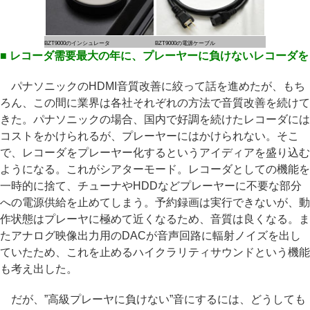
BZT9000のインシュレータ
BZT9000の電源ケーブル
■ レコーダ需要最大の年に、プレーヤーに負けないレコーダを
パナソニックのHDMI音質改善に絞って話を進めたが、もち
ろん、この間に業界は各社それぞれの方法で音質改善を続けて
きた。パナソニックの場合、国内で好調を続けたレコーダには
コストをかけられるが、プレーヤーにはかけられない。そこ
で、レコーダをプレーヤー化するというアイディアを盛り込む
ようになる。これがシアターモード。レコーダとしての機能を
一時的に捨て、チューナやHDDなどプレーヤーに不要な部分
への電源供給を止めてしまう。予約録画は実行できないが、動
作状態はプレーヤに極めて近くなるため、音質は良くなる。ま
たアナログ映像出力用のDACが音声回路に輻射ノイズを出し
ていたため、これを止めるハイクラリティサウンドという機能
も考え出した。
だが、”高級プレーヤに負けない”音にするには、どうしても