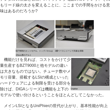
もリード線の太さを変えることに、ここまでの手間をかける意
味はあるのだろうか?
BZT9000のカットモデル。トップパネルは
3層ベースシャーシで共振を排除
3.5mm厚のアルミ
機能だけを見れば、コストをかけて少
量生産するBZT9000と他モデルの違い
は大きなものではない。チューナ数やメ
モリ容量、搭載するLSIの構成といった
ハードウェアによる制限を受ける部分を
除けば、DIGAシリーズは機能を上下の
Uniphier
モデルで使い分けるということをほとんどしてこなかった。
メインLSIとなるUniPhierの世代が上がり、基本性能が向上