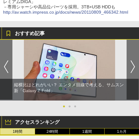
レミアムDIGA」
－専用シャーシや高品位パーツを採用。3TB+USB HDDも
http://av.watch.impress.co.jp/docs/news/20110809_466342.html
おすすめ記事
縦横比はどれがいい？ エンタメ目線で考える、サムスン
新「Galaxy Z Fold」
●
●
●
アクセスランキング
1時間
24時間
1週間
1カ月