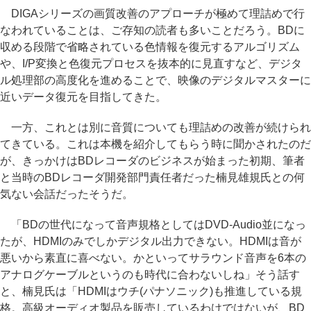
DIGAシリーズの画質改善のアプローチが極めて理詰めで行
なわれていることは、ご存知の読者も多いことだろう。BDに
収める段階で省略されている色情報を復元するアルゴリズム
や、I/P変換と色復元プロセスを抜本的に見直すなど、デジタ
ル処理部の高度化を進めることで、映像のデジタルマスターに
近いデータ復元を目指してきた。
一方、これとは別に音質についても理詰めの改善が続けられ
てきている。これは本機を紹介してもらう時に聞かされたのだ
が、きっかけはBDレコーダのビジネスが始まった初期、筆者
と当時のBDレコーダ開発部門責任者だった楠見雄規氏との何
気ない会話だったそうだ。
「BDの世代になって音声規格としてはDVD-Audio並になっ
たが、HDMIのみでしかデジタル出力できない。HDMIは音が
悪いから素直に喜べない。かといってサラウンド音声を6本の
アナログケーブルというのも時代に合わないしね」そう話す
と、楠見氏は「HDMIはウチ(パナソニック)も推進している規
格。高級オーディオ製品を販売しているわけではないが、BD