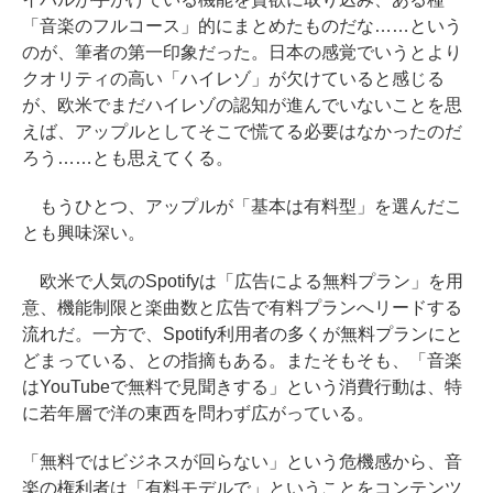
「音楽のフルコース」的にまとめたものだな……という
のが、筆者の第一印象だった。日本の感覚でいうとより
クオリティの高い「ハイレゾ」が欠けていると感じる
が、欧米でまだハイレゾの認知が進んでいないことを思
えば、アップルとしてそこで慌てる必要はなかったのだ
ろう……とも思えてくる。
もうひとつ、アップルが「基本は有料型」を選んだこ
とも興味深い。
欧米で人気のSpotifyは「広告による無料プラン」を用
意、機能制限と楽曲数と広告で有料プランへリードする
流れだ。一方で、Spotify利用者の多くが無料プランにと
どまっている、との指摘もある。またそもそも、「音楽
はYouTubeで無料で見聞きする」という消費行動は、特
に若年層で洋の東西を問わず広がっている。
「無料ではビジネスが回らない」という危機感から、音
楽の権利者は「有料モデルで」ということをコンテンツ