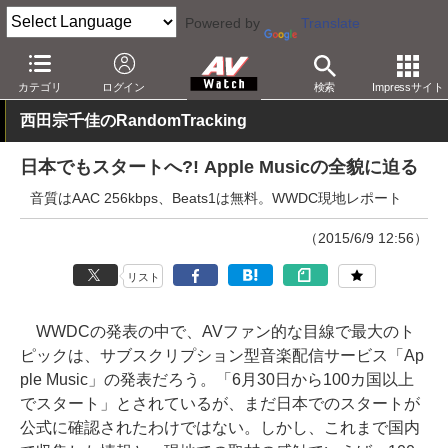
Powered by
Translate
AV Watch
コンテンツ・サービス
音楽配信
Apple Music
カテゴリ
ログイン
検索
Impressサイト
西田宗千佳のRandomTracking
日本でもスタートへ?! Apple Musicの全貌に迫る
音質はAAC 256kbps、Beats1は無料。WWDC現地レポート
（2015/6/9 12:56）
リスト
WWDCの発表の中で、AVファン的な目線で最大のト
ピックは、サブスクリプション型音楽配信サービス「Ap
ple Music」の発表だろう。「6月30日から100カ国以上
でスタート」とされているが、まだ日本でのスタートが
公式に確認されたわけではない。しかし、これまで国内