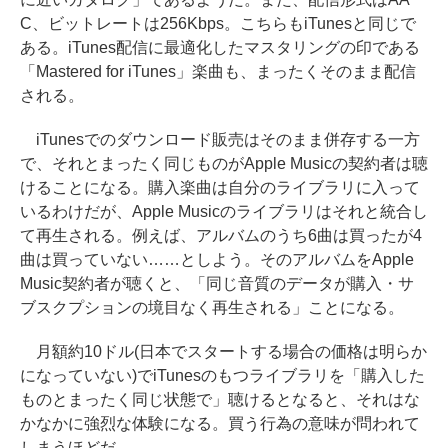
C、ビットレートは256Kbps。こちらもiTunesと同じで
ある。iTunes配信に最適化したマスタリングの印である
「Mastered for iTunes」楽曲も、まったくそのまま配信
される。
iTunesでのダウンロード販売はそのまま併存する一方
で、それとまったく同じものがApple Musicの契約者は聴
けることになる。購入楽曲は自分のライブラリに入って
いるわけだが、Apple Musicのライブラリはそれと統合し
て再生される。例えば、アルバムのうち6曲は買ったが4
曲は買っていない……としよう。そのアルバムをApple
Music契約者が聴くと、「同じ音質のデータが購入・サ
ブスクプションの境目なく再生される」ことになる。
月額約10ドル(日本でスタートする場合の価格は明らか
になっていない)でiTunesのもつライブラリを「購入した
ものとまったく同じ状態で」聴けるとなると、それはな
かなかに強烈な体験になる。買う行為の意味が問われて
しまうほどだ。