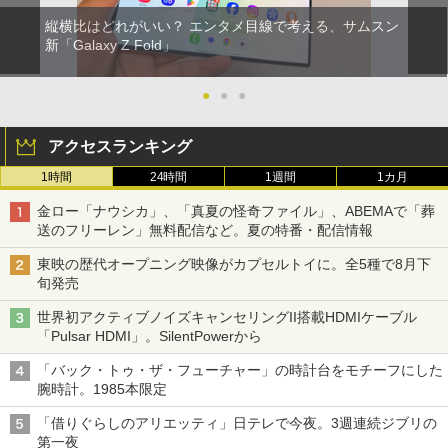
縦横比はどれがいい？ エンタメ目線で考える、サムスン
新「Galaxy Z Fold」
●
●
●
アクセスランキング
1時間
24時間
1週間
1カ月
金ロー「ナウシカ」、「真夏の怪奇ファイル」、ABEMAで「葬
送のフリーレン」無料配信など。夏の特番・配信情報
東映の歴代オープニング映像がカプセルトイに。全5種で8月下
旬発売
世界初アクティブノイズキャンセリングII搭載HDMIケーブル
「Pulsar HDMI」。SilentPowerから
「バック・トゥ・ザ・フューチャー」の時計台をモチーフにした
腕時計。1985本限定
「借りぐらしのアリエッティ」日テレで今夜。3週連続ジブリの
第一夜