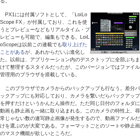
る。
PX1には付属ソフトとして、「LoiLo
Scope FX」が付属しており、これを使
うとプレビューなどもリアルタイム・プ
レビューも可能で、編集もできる。LoiL
oScopeは以前この連載でも
取り上げた
ことがある
が、あれからだいぶ進化し
付属の「LoiLoScope FX」
た。以前は、アプリケーション内のデスクトップに全部ぶちま
けて整理するスタイルだったが、このバージョンではファイル
管理用のブラウザを搭載している。
このブラウザでカメラからのバックアップも行なう。差分バ
ックアップにも対応しており、カメラを繋いだらバックアップ
を押すだけというかんたん操作だ。ただ同じ日付のフォルダに
動画も静止画も一緒に取り込まれる。このカメラの特性上、尋
常じゃない数の連写静止画像が発生するので、動画ファイルだ
けを選ぶのが大変である。フォーマットごとのソートや静止画
のマスク機能が欲しいところだ。