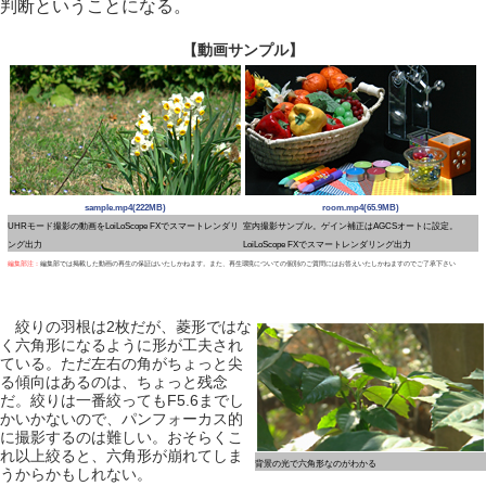
判断ということになる。
【動画サンプル】
sample.mp4(222MB)
room.mp4(65.9MB)
UHRモード撮影の動画をLoiLoScope FXでスマートレンダリ
室内撮影サンプル。ゲイン補正はAGCSオートに設定。
ング出力
LoiLoScope FXでスマートレンダリング出力
編集部注：
編集部では掲載した動画の再生の保証はいたしかねます。また、再生環境についての個別のご質問にはお答えいたしかねますのでご了承下さい
絞りの羽根は2枚だが、菱形ではな
く六角形になるように形が工夫され
ている。ただ左右の角がちょっと尖
る傾向はあるのは、ちょっと残念
だ。絞りは一番絞ってもF5.6までし
かいかないので、パンフォーカス的
に撮影するのは難しい。おそらくこ
れ以上絞ると、六角形が崩れてしま
背景の光で六角形なのがわかる
うからかもしれない。