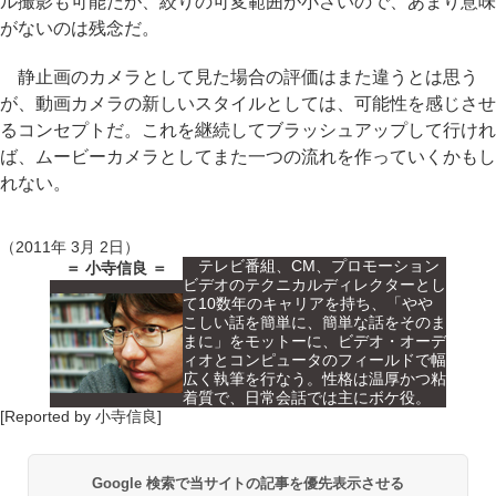
ル撮影も可能だが、絞りの可変範囲が小さいので、あまり意味
がないのは残念だ。
静止画のカメラとして見た場合の評価はまた違うとは思う
が、動画カメラの新しいスタイルとしては、可能性を感じさせ
るコンセプトだ。これを継続してブラッシュアップして行けれ
ば、ムービーカメラとしてまた一つの流れを作っていくかもし
れない。
（2011年 3月 2日）
テレビ番組、CM、プロモーション
＝ 小寺信良 ＝
ビデオのテクニカルディレクターとし
て10数年のキャリアを持ち、「やや
こしい話を簡単に、簡単な話をそのま
まに」をモットーに、ビデオ・オーデ
ィオとコンピュータのフィールドで幅
広く執筆を行なう。性格は温厚かつ粘
着質で、日常会話では主にボケ役。
[Reported by 小寺信良]
Google 検索で当サイトの記事を優先表示させる