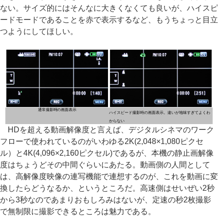
ない。サイズ的にはそんなに大きくなくても良いが、ハイスピ
ードモードであることを赤で表示するなど、もうちょっと目立
つようにしてほしい。
通常撮影時の画面表示
ハイスピード撮影時の画面表示。違いが地味すぎてよくわ
からない
HDを超える動画解像度と言えば、デジタルシネマのワーク
フローで使われているのがいわゆる2K(2,048×1,080ピクセ
ル）と4K(4,096×2,160ピクセル)であるが、本機の静止画解像
度はちょうどその中間ぐらいにあたる。動画側の人間として
は、高解像度映像の連写機能で連想するのが、これを動画に変
換したらどうなるか、というところだ。高速側はせいぜい2秒
から3秒なのであまりおもしろみはないが、定速の秒2枚撮影
で無制限に撮影できるところは魅力である。