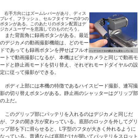
右手方向にはズームレバーがあり、ディス
プレイ、フラッシュ、セルフタイマーの3つの
ボタンがある。このあたりのボタン配置はデ
ジカメユーザーを意識してのものだろう。
また背面角に録画ボタンがある。最近
のデジカメの動画撮影機能は、どのモー
ドであっても録画ボタンを押せばフルオ
バッテリのフタの開き方も変わっている
ートで動画撮影になるが、本機はビデオカメラと同じで動画モ
ードと静止画モードを切り替え、それぞれモードダイヤルの設
定に従って撮影ができる。
ボディ上部には本機の特徴であるハイスピード撮影、連写撮
影の切り替えボタンがある。静止画のシャッターはグリップ部
の上だ。
このグリップ部にバッテリを入れるのはデジカメと同じだ
が、フタの開き方が変わっている。底部のロックを外してグリ
ップ部を下に滑らせると、L字型のフタが大きく外れるように
なっている。普通ならば底部だけが開いてバッテリをスロット