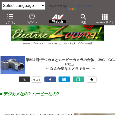
Powered by
Translate
カテゴリ
ログイン
検索
Impressサイト
“Zooma!：ズームレンズ、ズームすること、ズームする人、ズズーンの造語”
第504回:デジカメとムービーカメラの合体、JVC「GC-
PX1」
～ なんか変なカメラキター! ～
リスト
■ デジカメなの? ムービーなの?