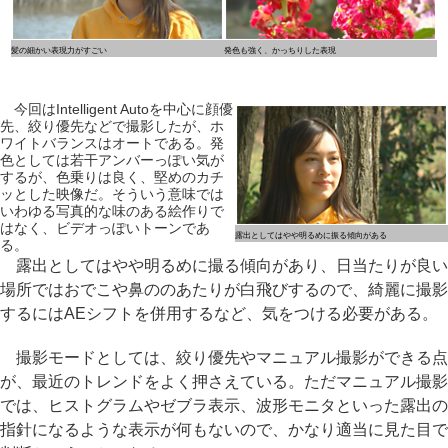
髪の細かい表現力がすごい
発色も強く、かっちりした表現
今回はIntelligent Autoを中心に顔優
先、絞り優先などで撮影したが、ホ
ワイトバランスはオートである。発
色としては若干アンバーっぽい気が
するが、色乗りは良く、堅めのカチ
ッとした映像だ。そういう意味では
いわゆる写真的な味のある絵作りで
はなく、ビデオっぽいトーンであ
露出としてはやや明るめに振る傾向がある
る。
露出としてはやや明るめに撮る傾向があり、日当たりが良い
場所ではおでこや鼻ののあたりが白飛びするので、綺麗に撮影
するにはAEシフトを併用するなど、気をつける必要がある。
撮影モードとしては、絞り優先やマニュアル撮影ができる点
が、最近のトレンドをよく押さえている。ただマニュアル撮影
では、ヒストグラムやゼブラ表示、波形モニタといった露出の
指針になるような表示が何もないので、かなり適当に見た目で