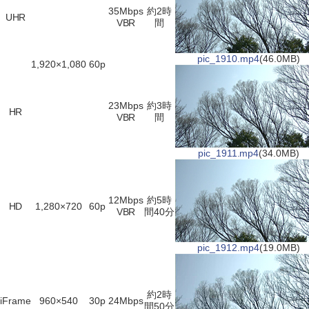
35Mbps
約2時
UHR
VBR
間
pic_1910.mp4
(46.0MB)
1,920×1,080
60p
23Mbps
約3時
HR
VBR
間
pic_1911.mp4
(34.0MB)
12Mbps
約5時
HD
1,280×720
60p
VBR
間40分
pic_1912.mp4
(19.0MB)
約2時
iFrame
960×540
30p
24Mbps
間50分