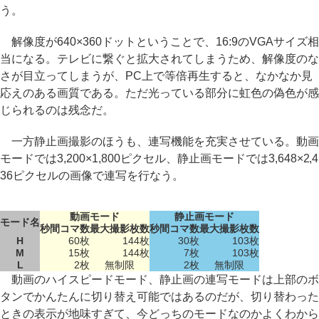
う。
解像度が640×360ドットということで、16:9のVGAサイズ相
当になる。テレビに繋ぐと拡大されてしまうため、解像度のな
さが目立ってしまうが、PC上で等倍再生すると、なかなか見
応えのある画質である。ただ光っている部分に虹色の偽色が感
じられるのは残念だ。
一方静止画撮影のほうも、連写機能を充実させている。動画
モードでは3,200×1,800ピクセル、静止画モードでは3,648×2,4
36ピクセルの画像で連写を行なう。
動画モード
静止画モード
モード名
秒間コマ数
最大撮影枚数
秒間コマ数
最大撮影枚数
H
60枚
144枚
30枚
103枚
M
15枚
144枚
7枚
103枚
L
2枚
無制限
2枚
無制限
動画のハイスピードモード、静止画の連写モードは上部のボ
タンでかんたんに切り替え可能ではあるのだが、切り替わった
ときの表示が地味すぎて、今どっちのモードなのかよくわから