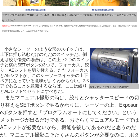
stab.mp4(33.3MB)
focus.mp4(35.7MB)
アクティブ手ぶれ補正で撮影したが、あまり補正量は大きく
顔追従モードで撮影。手前に来るとフォーカスが追いつかな
ないようだ
い
編集部注：
LoiLoScope FXでスマートレンダリング出力したファイルです。
編集部では掲載した動画の再生の保証はいたしかねます。また、再生環境についての個
別のご質問にはお答えいたしかねますのでご了承下さい
小さなシーソーのような形のスイッチは、
上下に押し込むだけのただのスイッチだ。例
えば絞り優先の場合は、この上下2つのスイッ
チと横のSETボタンの3つで、フォーカス、絞
り、AEシフトを切り替える。ただフォーカス
とAEシフトが、このシーソースイッチの上下
ペアになっている意味がよくわからない。2ペ
アであることを意識するならば、ここは絞り
ボタンのレイアウトに若干の疑問が
とAEシフトでセットにすべきだ。
またマニュアル撮影の時は、絞りとシャッタースピードの切
り替えをSETボタンでやるかわりに、シーソーの上、Exposur
eボタンを押すと「プログラムオートにしてください」という
メッセージが出るだけである。おそらくマニュアルモードでは
AEシフトが必要ないから、機能を殺してあるのだと思うのだ
が、マニュアル撮影こそたくさんのボタンが必要なのに、ボタ