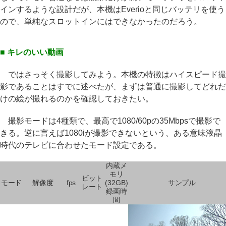
インするような設計だが、本機はEverioと同じバッテリを使う
ので、単純なスロットインにはできなかったのだろう。
■ キレのいい動画
ではさっそく撮影してみよう。本機の特徴はハイスピード撮
影であることはすでに述べたが、まずは普通に撮影してどれだ
けの絵が撮れるのかを確認しておきたい。
撮影モードは4種類で、最高で1080/60pの35Mbpsで撮影で
きる。逆に言えば1080iが撮影できないという、ある意味液晶
時代のテレビに合わせたモード設定である。
内蔵メ
モリ
ビット
モード
解像度
fps
(32GB)
サンプル
レート
録画時
間