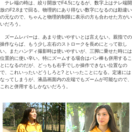
テレ端の時は、絞り開放でF4.5になるが、数字上はテレ端開
放のF2.8まで回る。物理的にあり得ない数字になるのは勘違い
の元なので、ちゃんと物理的制限に表示の方も合わせた方がい
いだろう。
ズームレバーは、あまり使いやすいとは言えない。親指での
操作ならば、もう少し左右のストロークを長めにとって欲し
い。またハンディ撮影時は使いやすいが、三脚に乗せた時には
位置的に使い辛い。特にズームする場合はパン棒も併用するこ
とになるのだが、どっちも右手でしか操作できない位置なの
で、これいったいどうしろと? といったことになる。定速には
なってしまうが、液晶画面内の左端でもズームが可能なので、
これと併用するしかないだろう。