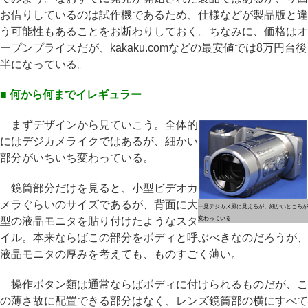
お借りしているのは試作機であるため、仕様などが製品版と違
う可能性もあることをお断わりしておく。ちなみに、価格はオ
ープンプライスだが、kakaku.comなどの最安値では8万円台後
半になっている。
■ 何から何までイレギュラー
まずデザインから見ていこう。全体的
にはデジカメライクではあるが、細かい
部分がいちいち変わっている。
鏡筒部分だけを見ると、小型ビデオカ
メラぐらいのサイズであるが、背面に大
一見デジカメ風に見えるが、細かいところが
型の液晶モニタを貼り付けたようなスタ
変わっている
イル。本来ならばこの部分をボディと呼ぶべきなのだろうが、
液晶モニタの厚みを考えても、ものすごく薄い。
操作ボタン類は通常ならばボディに付けられるものだが、こ
の薄さ故に配置できる部分はなく、レンズ鏡筒部の横にすべて