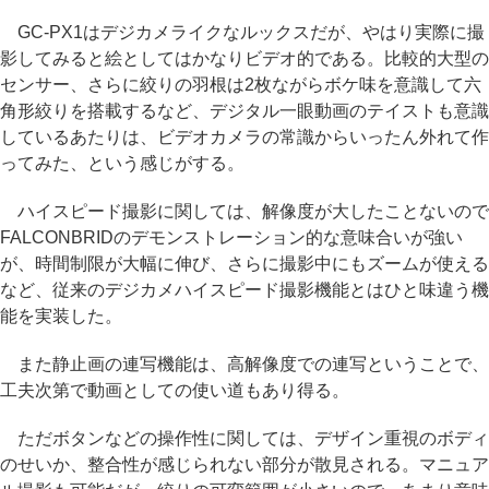
GC-PX1はデジカメライクなルックスだが、やはり実際に撮
影してみると絵としてはかなりビデオ的である。比較的大型の
センサー、さらに絞りの羽根は2枚ながらボケ味を意識して六
角形絞りを搭載するなど、デジタル一眼動画のテイストも意識
しているあたりは、ビデオカメラの常識からいったん外れて作
ってみた、という感じがする。
ハイスピード撮影に関しては、解像度が大したことないので
FALCONBRIDのデモンストレーション的な意味合いが強い
が、時間制限が大幅に伸び、さらに撮影中にもズームが使える
など、従来のデジカメハイスピード撮影機能とはひと味違う機
能を実装した。
また静止画の連写機能は、高解像度での連写ということで、
工夫次第で動画としての使い道もあり得る。
ただボタンなどの操作性に関しては、デザイン重視のボディ
のせいか、整合性が感じられない部分が散見される。マニュア