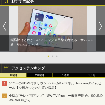
おすすめ記事
縦横比はどれがいい？ エンタメ目線で考える、サムスン
新「Galaxy Z Fold」
●
●
●
アクセスランキング
1時間
24時間
1週間
1カ月
ソニーのHDMI付きサウンドバーが12627円。Amazonタイムセ
ール【今日みつけたお買い得品】
小型な“テレビ用アンプ”「SW TV Plus」一般販売開始。SOUND
WARRIORから