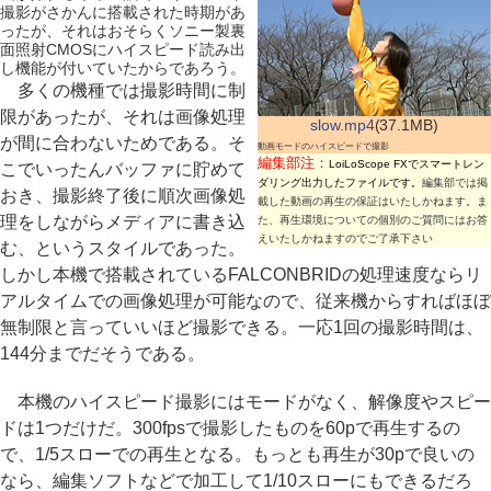
撮影がさかんに搭載された時期があ
ったが、それはおそらくソニー製裏
面照射CMOSにハイスピード読み出
し機能が付いていたからであろう。
多くの機種では撮影時間に制
限があったが、それは画像処理
slow.mp4
(37.1MB)
が間に合わないためである。そ
動画モードのハイスピードで撮影
編集部注：
LoiLoScope FXでスマートレン
こでいったんバッファに貯めて
ダリング出力したファイルです。
編集部では掲
おき、撮影終了後に順次画像処
載した動画の再生の保証はいたしかねます。ま
理をしながらメディアに書き込
た、再生環境についての個別のご質問にはお答
えいたしかねますのでご了承下さい
む、というスタイルであった。
しかし本機で搭載されているFALCONBRIDの処理速度ならリ
アルタイムでの画像処理が可能なので、従来機からすればほぼ
無制限と言っていいほど撮影できる。一応1回の撮影時間は、
144分までだそうである。
本機のハイスピード撮影にはモードがなく、解像度やスピー
ドは1つだけだ。300fpsで撮影したものを60pで再生するの
で、1/5スローでの再生となる。もっとも再生が30pで良いの
なら、編集ソフトなどで加工して1/10スローにもできるだろ