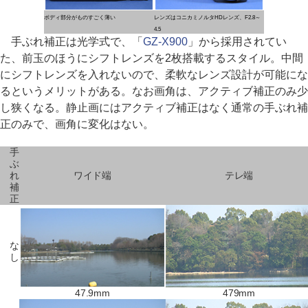
ボディ部分がものすごく薄い
レンズはコニカミノルタHDレンズ、F2.8～
4.5
手ぶれ補正は光学式で、「
GZ-X900
」から採用されてい
た、前玉のほうにシフトレンズを2枚搭載するスタイル。中間
にシフトレンズを入れないので、柔軟なレンズ設計が可能にな
るというメリットがある。なお画角は、アクティブ補正のみ少
し狭くなる。静止画にはアクティブ補正はなく通常の手ぶれ補
正のみで、画角に変化はない。
手
ぶ
れ
ワイド端
テレ端
補
正
な
し
47.9mm
479mm