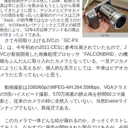
撮影技術がデジタル化して以降、動画と写
真は常にお互いを飲み込もうとしながら発展
してきたように思う。デジカメとビデオカメ
ラの境目を取っ払った最初のデバイスは三洋
「Xacti」の初号機ではなかったかと思うのだ
が、そのXactiもパナソニックと三洋との経営
統合により、‘12年4月以降ブランド名の廃止
が
決まったよう
である。
GC-PX1
さて今回取り上げるJVCの「GC-PX
1」は、今年初めの2011 CESに参考出展されていたもので、J
VCが新規開発した画像処理プロセッサ「FALCONBRID」の機
能をふんだんに取り入れたカメラとなっている。一見デジカメ
にようにも見えるが、個人的な見方としては、中身はビデオカ
メラだと言ってもいいと思う。
動画撮影は1080/60pのMPEG-4/H.264 35Mbps、VGAクラス
の5倍ハイスピード撮影、570万画素の静止画を秒間60コマ撮
影と、従来のカメラの枠に全然入っていない。当然Everioライ
ンナップでもない、異端児である。
このカメラで一体どんな絵が撮れるのか、さっそくテストし
てみよう。なおすでに発売が開始された製品ではあるが、今回