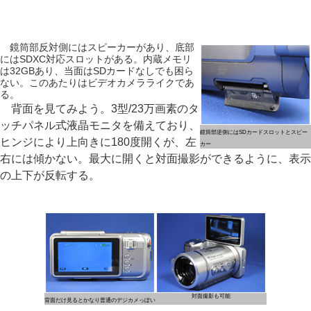
鏡筒部反対側にはスピーカーがあり、底部
にはSDXC対応スロットがある。内蔵メモリ
は32GBあり、当面はSDカードなしでも困ら
ない。このあたりはビデオカメラライクであ
る。
背面を見てみよう。3型/23万画素のタ
ッチパネル式液晶モニタを備えており、
鏡筒部逆側にはSDカードスロットとスピー
ヒンジにより上向きに180度開くが、左
カー
右には傾かない。最大に開くと対面撮影ができるように、表示
の上下が反転する。
対面撮影も可能
背面だけ見るとかなり普通のデジカメっぽい