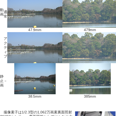
動
通
画
常
47.9mm
479mm
ア
ク
テ
ィ
ブ
静
止
－
画
38.5mm
385mm
撮像素子は1/2.3型の1,062万画素裏面照射