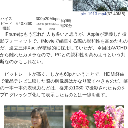
pic_1913.mp4
(37.40MB)
ハイス
300p
20Mbps
約3時
ピード
640×360
―
(再生時
(再生時4Mbps
間20分
撮影
60p)
相当)
iFrameはもう忘れた人も多いと思うが、Appleが定義した撮
影フォーマットで、iMovieで編集する際の親和性を高めたもの
だ。過去三洋Xactiが積極的に採用していたが、今回はAVCHD
から離れたカメラなので、PCとの親和性を高めようという判
断なのかもしれない。
ビットレートが高く、しかも60pということで、HDMI経由
で液晶テレビに映した際の解像感はかなり驚くべきものだ。髪
の一本一本の表現力などは、従来の1080iで撮影されたものを
プログレッシブ化して表示したものとは一線を画す。