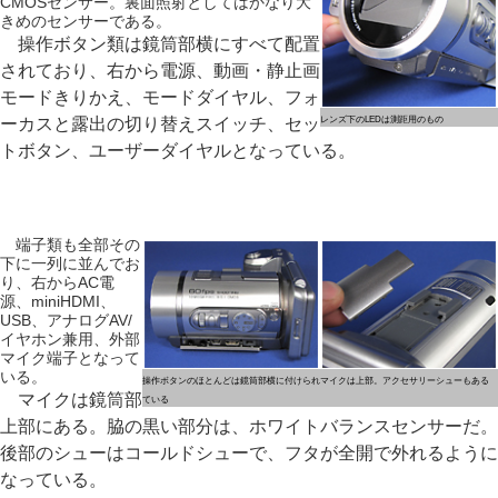
CMOSセンサー。裏面照射としてはかなり大
きめのセンサーである。
操作ボタン類は鏡筒部横にすべて配置
されており、右から電源、動画・静止画
モードきりかえ、モードダイヤル、フォ
ーカスと露出の切り替えスイッチ、セッ
レンズ下のLEDは測距用のもの
トボタン、ユーザーダイヤルとなっている。
端子類も全部その
下に一列に並んでお
り、右からAC電
源、miniHDMI、
USB、アナログAV/
イヤホン兼用、外部
マイク端子となって
いる。
操作ボタンのほとんどは鏡筒部横に付けられ
マイクは上部。アクセサリーシューもある
マイクは鏡筒部
ている
上部にある。脇の黒い部分は、ホワイトバランスセンサーだ。
後部のシューはコールドシューで、フタが全開で外れるように
なっている。