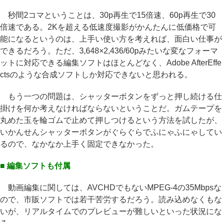
秒間2コマということは、30p再生で15倍速、60p再生で30
倍速である。2Kを超える低速度撮影がかんたんに低価格で可
能になるというのは、上手い使い方を考えれば、面白い仕事が
できるだろう。ただ、3,648×2,436/60pみたいな変なフォーマ
ットに対応できる編集ソフトはほとんどなく、Adobe AfterEffe
ctsのような合成ソフトしか対応できないと思われる。
もう一つの問題は、シャッターボタンをずっと押し続ける仕
掛けを何か考えなければならないということだ。ガムテープを
丸めた玉を輪ゴムで止めて押しつけるという方法を試したが、
いかんせんシャッターボタンがぐらぐらでふにゃふにゃしてい
るので、なかなか上手く固定できなかった。
■ 編集ソフトも付属
動画編集に関しては、AVCHDでもないMPEG-4の35Mbpsな
ので、市販ソフトでは若干苦労するだろう。読み込めなくもな
いが、リアルタイムでのプレビューが難しいといった状況にな