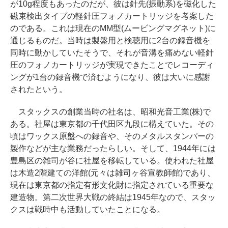
が10g程度もあったのだが、彼は針先(振動系)を磁化した
磁束検出タイプの軽針圧フォノカートリッジを考案した
のである。これは現在のMM型(ムービングマグネット)に
通じるものだ。当時は製盤用と検聴用に2台の録音機を
同時に動かしていたそうで、それが音溝を痛めない軽針
圧のフォノカートリッジが実現できたことでレコーディ
ングが1台の録音機で済むようになり、彼は大いに感謝
されたという。
スタックスの創業当時の社名は、昭和光音工業(株)で
ある。社屋は東京都の千代田区九段に構えていた。その
頃はワックス原盤への録音や、そのメタルスタンパーの
製作などが主な業務だったらしい。そして、1944年には
豊島区の雑司が谷に社屋を移転している。使われた社屋
は木造2階建ての洋館(元々は雑司ヶ谷宣教師館)であり、
現在は東京都の指定有形文化財に指定されている重要な
建造物。第二次世界大戦の終結は1945年なので、スタッ
クスは戦時中も活動していたことになる。