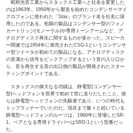
昭和光音工業からスタックス工業へと社名を変更した
のは1963年。1950年から製造を始めたコンデンサーマイ
クロフォンに使われた「Stax」のブランド名を社名に採
用したのである。初期の製品はコンデンサー型のフォノ
カートリッジ(モノーラル)や専用トーンアームなど、ア
ナログディスク再生に関するものが多かった。スピーカ
ー関連では1954年に発売されたCSG-1というコンデンサ
ー型ツイータが初めての製品になる。アナログディスク
の音溝から信号をピックアップするという音の入り口か
ら、音を再生する音の出口側の製品が開発されたスター
ティングポイントである。
スタックスの偉大なる功績は、静電型(コンデンサー
型)ヘッドフォンを世界で初めて世に送りだしたこと。彼
らは静電型ヘッドフォンの先駆者であり、いつの時代も
トップランナーでいたのだ。現在まで脈々と続いている
静電型ヘッドフォンのルーツは、1960年に登場したSR-
1。ペアとなる専用ドライバーはSRD-1という型番だっ
た。