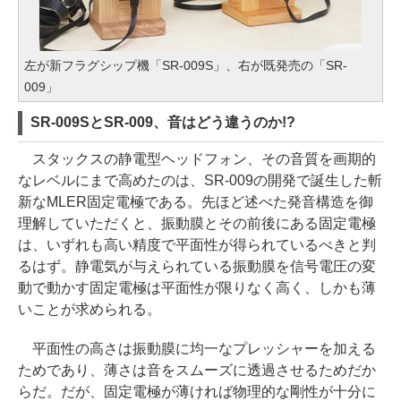
左が新フラグシップ機「SR-009S」、右が既発売の「SR-
009」
SR-009SとSR-009、音はどう違うのか!?
スタックスの静電型ヘッドフォン、その音質を画期的
なレベルにまで高めたのは、SR-009の開発で誕生した斬
新なMLER固定電極である。先ほど述べた発音構造を御
理解していただくと、振動膜とその前後にある固定電極
は、いずれも高い精度で平面性が得られているべきと判
るはず。静電気が与えられている振動膜を信号電圧の変
動で動かす固定電極は平面性が限りなく高く、しかも薄
いことが求められる。
平面性の高さは振動膜に均一なプレッシャーを加える
ためであり、薄さは音をスムーズに透過させるためだか
らだ。だが、固定電極が薄ければ物理的な剛性が十分に