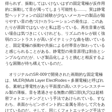
得られず、振動してはいけないはずの固定電極が反作用
的に振動して音が濁ってしまう可能性も……。実は静電
型ヘッドフォンの設計経験が少ないメーカーの製品が陥
りやすい音の色づけ=カラレーションの発生は、このあ
たりが原因ではないかと私は思っている。再生音量が低
い場合は気づきにくいけれども、リズムのキレが鋭く強
弱のコントラストが高いダイナミックな曲を聴いている
と、固定電極の振動や共振による付帯音が加わっている
と感じられることがある。静電型の発音原理は割合とシ
ンプルなのだが、いざ製品化しようと挑むと相反するよ
うな困難が待ち構えているのだ。
オリジナルのSR-009で開発された画期的な固定電極
は、MLER(Multi Layer ElectRodes＝多層電極)と呼ばれ
る。素材は導電性があり平面度の高いステンレススチー
ル製の薄板。音を透過させる無数の開口部(丸穴)は超精
密フォトエッチングという手法であけられている。すな
わち、表面からピンポイント的に金属を溶かして穴をあ
けているのだ。そして、同じくフォトエッチング手法で