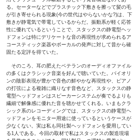
る。セーターなどでプラスチック下敷きを擦って髪の毛
が引き寄せられる現象(今の世代はやらないかな?)は、下
敷きが静電気で帯電しているからだ。振動系が軽く応答
性に優れているということで、スタックスの静電型ヘッ
ドフォンは特にデリケートな音の再現性が求められるア
コースティック楽器やボーカルの発声に対して昔から確
固たる定評を得ていた。
そのころ、耳の肥えたベテランのオーディオファイル
の多くはクラシック音楽を好んで聴いていた。バイオリ
ンの陰影表現が豊かで音色の鮮やかな再現性や、ピアノ
の打弦による複雑に織りなす音色など、スタックスの静
電型ヘッドフォンはスピーカーシステムが奏でるよりも
繊細で解像感に優れた音を聴かせてくれる。いまもクラ
シック系のレコーディングでは、スタックスの静電型ヘ
ッドフォンをモニター用途に使っているというケースが
少なくない。実は私も同社製ヘッドフォンを愛用してい
る1人である。今回の取材で私はスタックスの製造現場