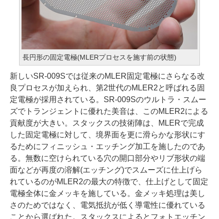
長円形の固定電極(MLERプロセスを施す前の状態)
新しいSR-009Sでは従来のMLER固定電極にさらなる改
良プロセスが加えられ、第2世代のMLER2と呼ばれる固
定電極が採用されている。SR-009Sのウルトラ・スムー
ズでトランジェントに優れた美音は、このMLER2による
貢献度が大きい。スタックスの技術陣は、MLERで完成
した固定電極に対して、境界面を更に滑らかな形状にす
るためにフィニッシュ・エッチング加工を施したのであ
る。無数に空けられている穴の開口部分やリブ形状の端
面などが再度の溶解(エッチング)でスムーズに仕上げら
れているのがMLER2の最大の特徴で、仕上げとして固定
電極全体に金メッキを施している。金メッキ処理は美し
さのためではなく、電気抵抗が低く導電性に優れている
ことから選ばれた。スタックスによるとフォトエッチン