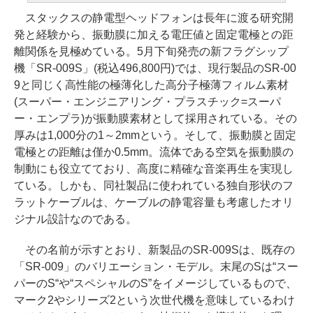
スタックスの静電型ヘッドフォンは長年に渡る研究開
発と経験から、振動膜に加える電圧値と固定電極との距
離関係を見極めている。5月下旬発売の新フラグシップ
機「SR-009S」(税込496,800円)では、現行製品のSR-00
9と同じく高性能の極薄化した高分子極薄フィルム素材
(スーパー・エンジニアリング・プラスチック=スーパ
ー・エンプラ)が振動膜素材として採用されている。その
厚みは1,000分の1～2mmという。そして、振動膜と固定
電極との距離は僅か0.5mm。流体である空気を振動膜の
制動にも役立てており、高度に精確な音楽再生を実現し
ている。しかも、同社製品に使われている独自形状のフ
ラットケーブルは、ケーブルの静電容量も考慮したオリ
ジナル設計なのである。
その名前が示すとおり、新製品のSR-009Sは、既存の
「SR-009」のバリエーション・モデル。末尾のSは“スー
パーのS“や“スペシャルのS”をイメージしているもので、
マーク2やシリーズ2という次世代機を意味しているわけ