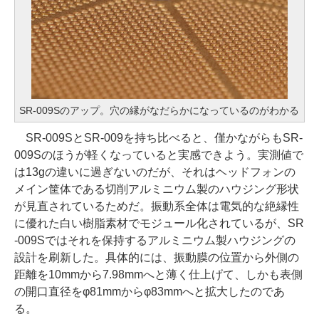
SR-009Sのアップ。穴の縁がなだらかになっているのがわかる
SR-009SとSR-009を持ち比べると、僅かながらもSR-
009Sのほうが軽くなっていると実感できよう。実測値で
は13gの違いに過ぎないのだが、それはヘッドフォンの
メイン筐体である切削アルミニウム製のハウジング形状
が見直されているためだ。振動系全体は電気的な絶縁性
に優れた白い樹脂素材でモジュール化されているが、SR
-009Sではそれを保持するアルミニウム製ハウジングの
設計を刷新した。具体的には、振動膜の位置から外側の
距離を10mmから7.98mmへと薄く仕上げて、しかも表側
の開口直径をφ81mmからφ83mmへと拡大したのであ
る。