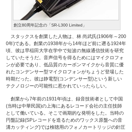
創立80周年記念の「SR-L300 Limited」
スタックスを創業した人物は、林 尚武氏(1906年～200
0年)である。創業の1938年から14年ほど前に遡る1924年
頃、彼は早稲田大学在学中で短波の無線通信技術を研究
していたそうだ。音声信号を得るためにはマイクロフォ
ンが必要であり、低品質のカーボンマイクから音質に優
れたコンデンサー型マイクロフォンがちょうど登場した
時期だった。彼は静電型(コンデンサー型)という新しい
テクノロジーの可能性に惹かれていったらしい。
創業から7年前の1931年頃は、録音技術者として中国
(当時は中華民国)の上海にあるレコード会社の主任技師
として働いている。そこで画期的な発明をした。当時の
円盤記録(SPレコードを造るためのワックス原盤への音
溝カッティング)では検聴用のフォノカートリッジの針圧