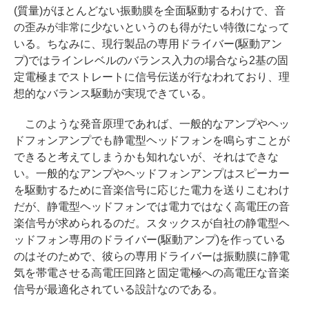
(質量)がほとんどない振動膜を全面駆動するわけで、音
の歪みが非常に少ないというのも得がたい特徴になって
いる。ちなみに、現行製品の専用ドライバー(駆動アン
プ)ではラインレベルのバランス入力の場合なら2基の固
定電極までストレートに信号伝送が行なわれており、理
想的なバランス駆動が実現できている。
このような発音原理であれば、一般的なアンプやヘッ
ドフォンアンプでも静電型ヘッドフォンを鳴らすことが
できると考えてしまうかも知れないが、それはできな
い。一般的なアンプやヘッドフォンアンプはスピーカー
を駆動するために音楽信号に応じた電力を送りこむわけ
だが、静電型ヘッドフォンでは電力ではなく高電圧の音
楽信号が求められるのだ。スタックスが自社の静電型ヘ
ッドフォン専用のドライバー(駆動アンプ)を作っている
のはそのためで、彼らの専用ドライバーは振動膜に静電
気を帯電させる高電圧回路と固定電極への高電圧な音楽
信号が最適化されている設計なのである。