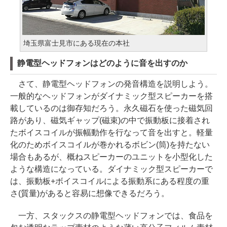
埼玉県富士見市にある現在の本社
静電型ヘッドフォンはどのように音を出すのか
さて、静電型ヘッドフォンの発音構造を説明しよう。
一般的なヘッドフォンがダイナミック型スピーカーを搭
載しているのは御存知だろう。永久磁石を使った磁気回
路があり、磁気ギャップ(磁束)の中で振動板に接着され
たボイスコイルが振幅動作を行なって音を出すと。軽量
化のためボイスコイルが巻かれるボビン(筒)を持たない
場合もあるが、概ねスピーカーのユニットを小型化した
ような構造になっている。ダイナミック型スピーカーで
は、振動板+ボイスコイルによる振動系にある程度の重
さ(質量)があると容易に想像できるだろう。
一方、スタックスの静電型ヘッドフォンでは、食品を