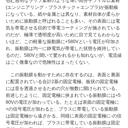
包む透明なラップ素材のような薄い高分子フィルム素材
(エンジニアリング・プラスチック＝エンプラ)が振動板
になっている。紙や金属とは異なり、素材自体が柔らか
いために振動膜と呼ばれることも多い。その表面には電
気を帯電させる目的で導電コーティングが施されている
のだが、極薄で透明度が高いために目で見てもわからな
いほど。この軽量な振動膜に+580Vという電圧が印加さ
れ、振動膜は均一に静電気が帯電した状態を維持してい
るのだ。580Vと聞いて驚かれるかも知れないが、電流値
はごく微量なので危険性はまったくない。
この振動膜を動かすために存在するのは、表面と裏面
に配置されている合計2基の固定電極。板状の固定電極
には音を透過させるための穴が無数に開けられている。
前述したように、固定電極に挟まれている振動膜には+5
80Vの電圧が加わっている。たとえば表面の固定電極に
+の信号電圧が加わると、プラスに帯電している振動膜
は固定電極から遠ざかる。同様に表面の固定電極に-の信
号電圧が加われば、プラスに帯電している振動膜は固定