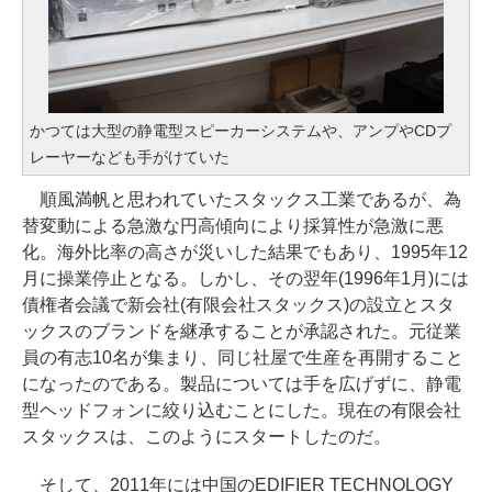
かつては大型の静電型スピーカーシステムや、アンプやCDプ
レーヤーなども手がけていた
順風満帆と思われていたスタックス工業であるが、為
替変動による急激な円高傾向により採算性が急激に悪
化。海外比率の高さが災いした結果でもあり、1995年12
月に操業停止となる。しかし、その翌年(1996年1月)には
債権者会議で新会社(有限会社スタックス)の設立とスタ
ックスのブランドを継承することが承認された。元従業
員の有志10名が集まり、同じ社屋で生産を再開すること
になったのである。製品については手を広げずに、静電
型ヘッドフォンに絞り込むことにした。現在の有限会社
スタックスは、このようにスタートしたのだ。
そして、2011年には中国のEDIFIER TECHNOLOGY