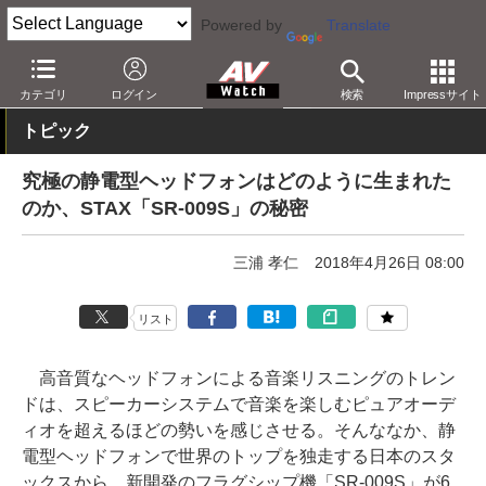
Powered by
Translate
AV Watch
製品
ヘッドフォン
STAX
カテゴリ
ログイン
検索
Impressサイト
トピック
究極の静電型ヘッドフォンはどのように生まれた
のか、STAX「SR-009S」の秘密
三浦 孝仁
2018年4月26日 08:00
リスト
高音質なヘッドフォンによる音楽リスニングのトレン
ドは、スピーカーシステムで音楽を楽しむピュアオーデ
ィオを超えるほどの勢いを感じさせる。そんななか、静
電型ヘッドフォンで世界のトップを独走する日本のスタ
ックスから、新開発のフラグシップ機「SR-009S」が6