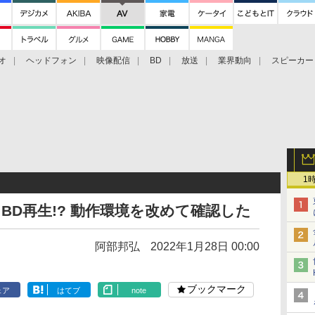
オ
ヘッドフォン
映像配信
BD
放送
業界動向
スピーカー
ェクタ
PS4
BDプレーヤー
映像配信
BD
1
 BD再生!? 動作環境を改めて確認した
阿部邦弘
2022年1月28日 00:00
ブックマーク
ェア
はてブ
note