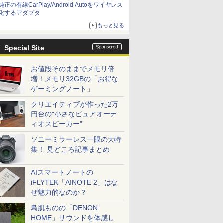
純正の有線CarPlay/Android Autoをワイヤレス
化するアダプタ
もっと見る
Special Site
お値段そのままでメモリ倍
増！メモリ32GBの「お得な
ゲーミングノート」
クリエイティブが作った2万
円台の“小さなピュアオーデ
ィオスピーカー”
ソニーミラーレス一眼の大特
集！ 見どころ記事まとめ
AIスマートノートの
iFLYTEK「AINOTE 2」はな
ぜ魅力的なのか？
鳥肌ものの「DENON
HOME」サウンドを体感し