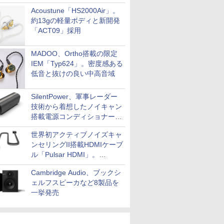
Acoustune「HS2000Air」。
約13gの軽量ボディと新開発
「ACT09」採用
MADOO、Ortho搭載の限定
IEM「Typ624」。密度感ある
低音と抜けの良い中高音域
SilentPower、軍事レーダー
技術から着想したノイキャン
搭載電源コンディショナー
「AC iPurifier2」
世界初アクティブノイズキャ
ンセリングII搭載HDMIケーブ
ル「Pulsar HDMI」。
SilentPowerから
Cambridge Audio、ブックシ
ェルフスピーカなど8製品を
一挙発売