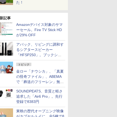
た！
新記事
Amazonデバイス対象のサマ
ーセール。Fire TV Stick HD
が29% OFF
アバック、リビングに調和す
るシアタースピーカー
「HFSP250」。ブックシェ
ルフはペア3万円以下
トピック
金ロー「ナウシカ」、「真夏
の怪奇ファイル」、ABEMA
で「葬送のフリーレン」無料
配信など。夏の特番・配信情
SOUNDPEATS、音質と軽さ
報
追求した「Air6 Pro」。先行
登録で8383円
東映の歴代オープニング映像
がカプセルトイに。全5種で8