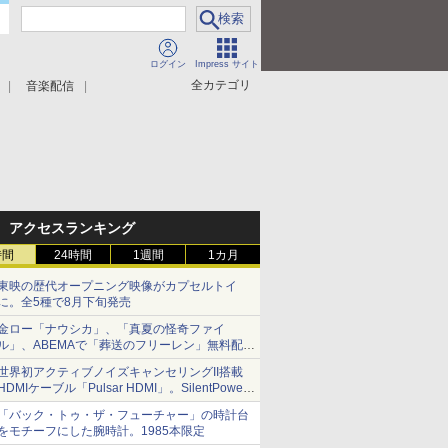
ログイン
Impress サイト
全カテゴリ
音楽配信
アクセスランキング
時間
24時間
1週間
1カ月
東映の歴代オープニング映像がカプセルトイ
に。全5種で8月下旬発売
金ロー「ナウシカ」、「真夏の怪奇ファイ
ル」、ABEMAで「葬送のフリーレン」無料配信
など。夏の特番・配信情報
世界初アクティブノイズキャンセリングII搭載
HDMIケーブル「Pulsar HDMI」。SilentPower
から
「バック・トゥ・ザ・フューチャー」の時計台
をモチーフにした腕時計。1985本限定