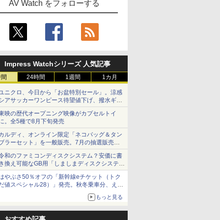
AV Watch をフォローする
Impress Watchシリーズ 人気記事
時間
24時間
1週間
1カ月
ユニクロ、今日から「お盆特別セール」。涼感
シアサッカーワンピース待望値下げ、撥水ギア
ショーツは1990円に
東映の歴代オープニング映像がカプセルトイ
に。全5種で8月下旬発売
カルディ、オンライン限定「ネコバッグ＆タン
ブラーセット」を一般販売。7月の抽選販売の
当選無効分
令和のファミコンディスクシステム？安価に書
き換え可能なGB用「しましまディスクシステ
ム」
はやぶさ50％オフの「新幹線eチケット（トク
だ値スペシャル28）」発売。秋冬乗車分、えき
ねっと限定
もっと見る
おすすめ記事