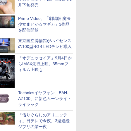
月下旬発売
Prime Video、「劇場版 魔法
少女まどか☆マギカ」3作品
を配信開始
東京国立博物館がハイセンス
の100型RGB LEDテレビ導入
「オデュッセイア」9月4日か
らIMAX先行上映。35mmフ
ィルム上映も
Technicsイヤフォン「EAH-
AZ100」に新色ムーンライト
ライラック
「借りぐらしのアリエッテ
ィ」日テレで今夜。3週連続
ジブリの第一夜