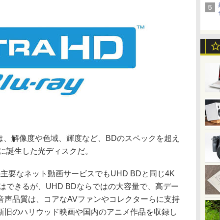
UHD BD)は、解像度や色域、輝度など、BDのスペックを超え
年に誕生した光ディスクだ。
などの主要なネット動画サービスでもUHD BDと同じ4K
はできるが、UHD BDならではの大容量で、高デー
音声品質は、コアなAVファンやコレクターらに支持
新旧のハリウッド映画や国内のアニメ作品を収録し