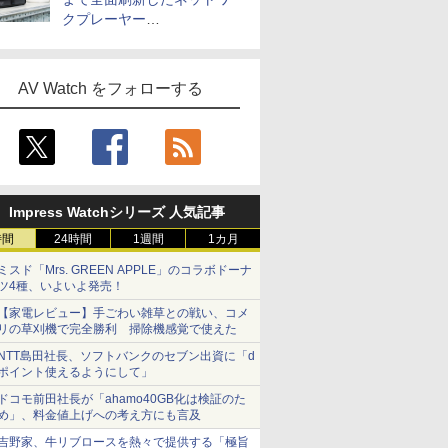
クプレーヤー
「Primo（2026）」
AV Watch をフォローする
Impress Watchシリーズ 人気記事
時間
24時間
1週間
1カ月
ミスド「Mrs. GREEN APPLE」のコラボドーナ
ツ4種、いよいよ発売！
【家電レビュー】手ごわい雑草との戦い、コメ
リの草刈機で完全勝利 掃除機感覚で使えた
NTT島田社長、ソフトバンクのセブン出資に「d
ポイント使えるようにして」
ドコモ前田社長が「ahamo40GB化は検証のた
め」、料金値上げへの考え方にも言及
吉野家、牛リブロースを熱々で提供する「極旨