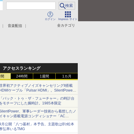
ログイン
Impress サイト
全カテゴリ
音楽配信
アクセスランキング
時間
24時間
1週間
1カ月
世界初アクティブノイズキャンセリングII搭載
HDMIケーブル「Pulsar HDMI」。SilentPower
から
「バック・トゥ・ザ・フューチャー」の時計台
をモチーフにした腕時計。1985本限定
SilentPower、軍事レーダー技術から着想したノ
イキャン搭載電源コンディショナー「AC
iPurifier2」
9月公開「八つ墓村」本予告。主題歌はB'z松本
孝弘率いるTMG