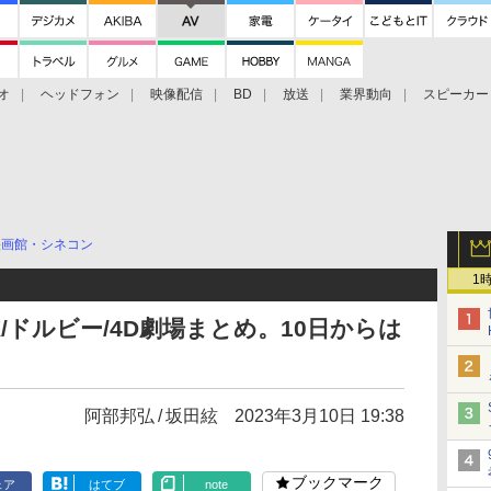
オ
ヘッドフォン
映像配信
BD
放送
業界動向
スピーカー
ェクタ
PS4
BDプレーヤー
映像配信
BD
映画館・シネコン
1
X/ドルビー/4D劇場まとめ。10日からは
阿部邦弘
坂田絃
2023年3月10日 19:38
ブックマーク
ェア
はてブ
note