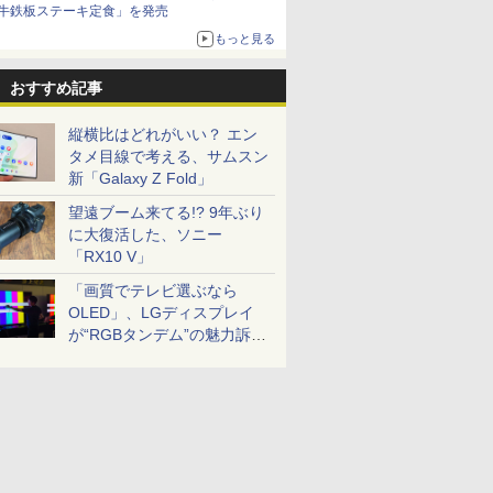
牛鉄板ステーキ定食」を発売
もっと見る
おすすめ記事
縦横比はどれがいい？ エン
タメ目線で考える、サムスン
新「Galaxy Z Fold」
望遠ブーム来てる!? 9年ぶり
に大復活した、ソニー
「RX10 V」
「画質でテレビ選ぶなら
OLED」、LGディスプレイ
が“RGBタンデム”の魅力訴
求。液晶とのガチ比較も