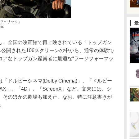
ーヴェリック」
最
res.
し、全国の映画館で再上映されている「トップガン
ら公開された106スクリーンの中から、通常の体験で
コアなトップガン鑑賞者に最適な“ラージフォーマッ
ルビーシネマ(Dolby Cinema)」、「ドルビー
「IMAX」、「4D」、「ScreenX」など。文末には、シ
、そのほかの劇場も加えた。なお、特に注意書きが
。