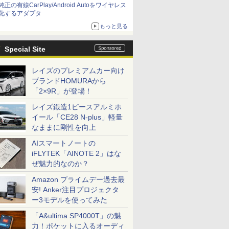
純正の有線CarPlay/Android Autoをワイヤレス
化するアダプタ
もっと見る
Special Site
レイズのプレミアムカー向け
ブランドHOMURAから
「2×9R」が登場！
レイズ鍛造1ピースアルミホ
イール「CE28 N-plus」軽量
なままに剛性を向上
AIスマートノートの
iFLYTEK「AINOTE 2」はな
ぜ魅力的なのか？
Amazon プライムデー過去最
安! Anker注目プロジェクタ
ー3モデルを使ってみた
「A&ultima SP4000T」の魅
力！ポケットに入るオーディ