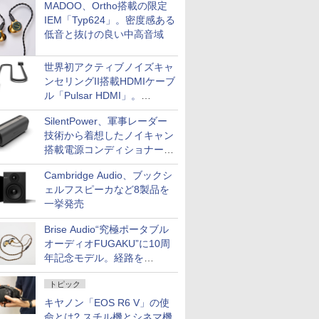
MADOO、Ortho搭載の限定
IEM「Typ624」。密度感ある
低音と抜けの良い中高音域
世界初アクティブノイズキャ
ンセリングII搭載HDMIケーブ
ル「Pulsar HDMI」。
SilentPowerから
SilentPower、軍事レーダー
技術から着想したノイキャン
搭載電源コンディショナー
「AC iPurifier2」
Cambridge Audio、ブックシ
ェルフスピーカなど8製品を
一挙発売
Brise Audio“究極ポータブル
オーディオFUGAKU”に10周
年記念モデル。経路を
NISHIKIで統一。400万円
トピック
キヤノン「EOS R6 V」の使
命とは? スチル機とシネマ機