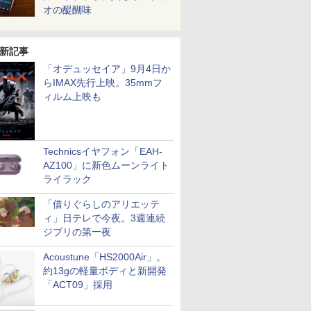
オの醍醐味
新記事
「オデュッセイア」9月4日か
らIMAX先行上映。35mmフ
ィルム上映も
Technicsイヤフォン「EAH-
AZ100」に新色ムーンライト
ライラック
「借りぐらしのアリエッテ
ィ」日テレで今夜。3週連続
ジブリの第一夜
Acoustune「HS2000Air」。
約13gの軽量ボディと新開発
「ACT09」採用