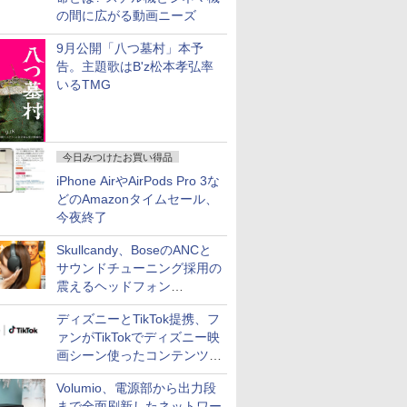
の間に広がる動画ニーズ
9月公開「八つ墓村」本予
告。主題歌はB'z松本孝弘率
いるTMG
今日みつけたお買い得品
iPhone AirやAirPods Pro 3な
どのAmazonタイムセール、
今夜終了
Skullcandy、BoseのANCと
サウンドチューニング採用の
震えるヘッドフォン
「Crusher 1080 ANC」
ディズニーとTikTok提携、フ
ァンがTikTokでディズニー映
画シーン使ったコンテンツ制
作、Disney+にも配信
Volumio、電源部から出力段
まで全面刷新したネットワー