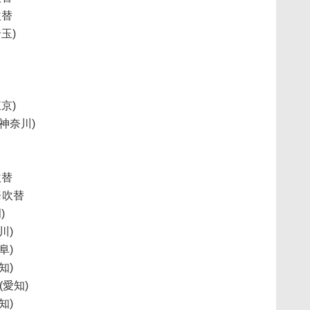
吹替
玉)
京)
神奈川)
吹替
※吹替
)
川)
阜)
知)
(愛知)
知)