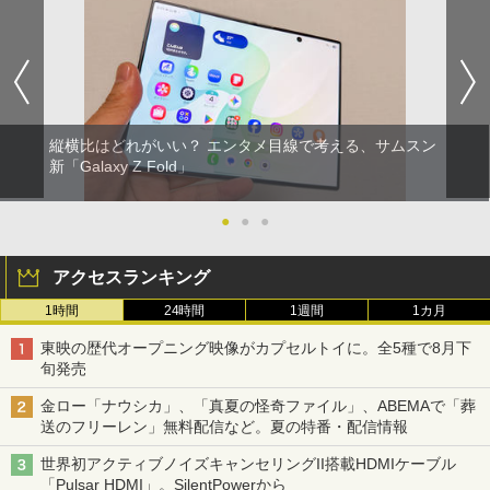
縦横比はどれがいい？ エンタメ目線で考える、サムスン
新「Galaxy Z Fold」
●
●
●
アクセスランキング
1時間
24時間
1週間
1カ月
東映の歴代オープニング映像がカプセルトイに。全5種で8月下
旬発売
金ロー「ナウシカ」、「真夏の怪奇ファイル」、ABEMAで「葬
送のフリーレン」無料配信など。夏の特番・配信情報
世界初アクティブノイズキャンセリングII搭載HDMIケーブル
「Pulsar HDMI」。SilentPowerから