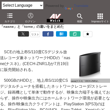
Powered by
Translate
AV Watch
製品
レコーダ
nasne/torne
カテゴリ
ログイン
検索
Impressサイト
「nasne」と「torne」の違いをまとめた
リスト
SCEの地上/BS/110度CSデジタル放
送レコーダ兼ネットワークHDDの「nas
ne(ナスネ)」(CECH-ZNR1J)が7月19日
に販売開始される。
500GBのHDDと、地上/BS/110度CS
nasne(ナスネ)「CECH-ZNR1J」
デジタルチューナを搭載したネットワークレコーダ/ストレー
ジ。録画機として単体で動作するが、映像出力端子を備えてお
らず、操作や映像出力にはホームネットワーク環境が必要とな
る。操作/映像出力クライアントは、PlayStation 3(PS3)のほ
か、PlayStation Vita、PC(VAIO)、Sony Tablet、Xperiaなど。