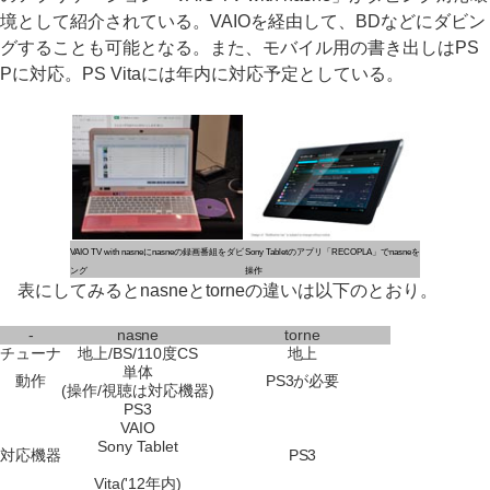
境として紹介されている。VAIOを経由して、BDなどにダビン
グすることも可能となる。また、モバイル用の書き出しはPS
Pに対応。PS Vitaには年内に対応予定としている。
VAIO TV with nasneにnasneの録画番組をダビ
Sony Tabletのアプリ「RECOPLA」でnasneを
ング
操作
表にしてみるとnasneとtorneの違いは以下のとおり。
-
nasne
torne
チューナ
地上/BS/110度CS
地上
単体
動作
PS3が必要
(操作/視聴は対応機器)
PS3
VAIO
Sony Tablet
対応機器
PS3
Vita('12年内)