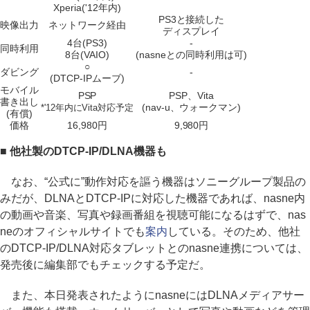
Xperia('12年内)
PS3と接続した
映像出力
ネットワーク経由
ディスプレイ
4台(PS3)
-
同時利用
8台(VAIO)
(nasneとの同時利用は可)
○
ダビング
-
(DTCP-IPムーブ)
モバイル
PSP
PSP、Vita
書き出し
(nav-u、ウォークマン)
*'12年内にVita対応予定
(有償)
価格
16,980円
9,980円
■ 他社製のDTCP-IP/DLNA機器も
なお、“公式に”動作対応を謳う機器はソニーグループ製品の
みだが、DLNAとDTCP-IPに対応した機器であれば、nasne内
の動画や音楽、写真や録画番組を視聴可能になるはずで、nas
neのオフィシャルサイトでも
案内
している。そのため、他社
のDTCP-IP/DLNA対応タブレットとのnasne連携については、
発売後に編集部でもチェックする予定だ。
また、本日発表されたようにnasneにはDLNAメディアサー