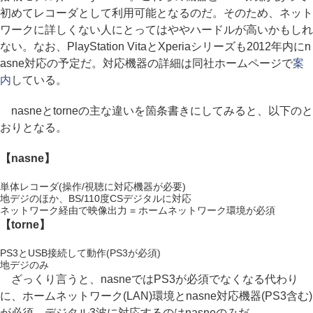
初めてレコーダとして利用可能となるのだ。そのため、ネット
ワークに詳しくない人にとってはややハードルが高いかもしれ
ない。なお、PlayStation VitaとXperiaシリーズも2012年内にn
asne対応の予定だ。対応機器の詳細は同社ホームページで
案
内
している。
nasneとtorneの主な違いを箇条書きにしてみると、以下のと
おりとなる。
【nasne】
単体レコーダ(操作/視聴に対応機器が必要)
地デジのほか、BS/110度CSデジタルに対応
ネットワーク経由で映像出力 = ホームネットワーク環境が必須
【torne】
PS3とUSB接続して動作(PS3が必須)
地デジのみ
ざっくり言うと、nasneではPS3が必須でなくなる代わり
に、ホームネットワーク(LAN)環境とnasne対応機器(PS3含む)
が必須。デジタル3波に対応するのはnasneのみだ。