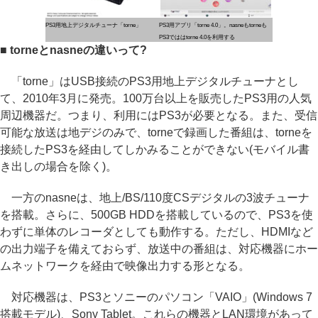
PS3用地上デジタルチューナ「torne」
PS3用アプリ「torne 4.0」。nasneもtorneも
PS3でははtorne 4.0を利用する
■ torneとnasneの違いって?
「torne」はUSB接続のPS3用地上デジタルチューナとし
て、2010年3月に発売。100万台以上を販売したPS3用の人気
周辺機器だ。つまり、利用にはPS3が必要となる。また、受信
可能な放送は地デジのみで、torneで録画した番組は、torneを
接続したPS3を経由してしかみることができない(モバイル書
き出しの場合を除く)。
一方のnasneは、地上/BS/110度CSデジタルの3波チューナ
を搭載。さらに、500GB HDDを搭載しているので、PS3を使
わずに単体のレコーダとしても動作する。ただし、HDMIなど
の出力端子を備えておらず、放送中の番組は、対応機器にホー
ムネットワークを経由で映像出力する形となる。
対応機器は、PS3とソニーのパソコン「VAIO」(Windows 7
搭載モデル)、Sony Tablet。これらの機器とLAN環境があって