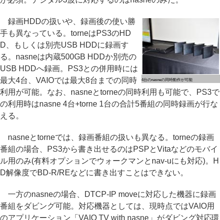
録画HDDの扱いや、録画後の使い勝
手も異なっている。torneはPS3のHD
D、もしくは別売USB HDDに録画す
る。nasneは内蔵500GB HDDか別売の
USB HDDへ録画。PS3との併用時には
最大4台、VAIOでは最大8台までの同時
4台のnasneの同時動作が可能
利用が可能。なお、nasneとtorneの同時利用も可能で、PS3で
の利用時はnasne 4台+torne 1台の合計5番組の同時録画が行な
える。
nasneとtorneでは、録画番組の扱いも異なる。torneの録画
番組の場合、PS3から書き出せるのはPSPとVitaなどのモバイ
ル用のみ(有料オプションでウォークマンとnav-uにも対応)。H
D解像度でBD-R/REなどに書き出すことはできない。
一方のnasneの場合、DTCP-IP moveに対応した機器に録画
番組をダビング可能。対応機器としては、現時点ではVAIO用
のアプリケーション「VAIO TV with nasne」がダビング対応環