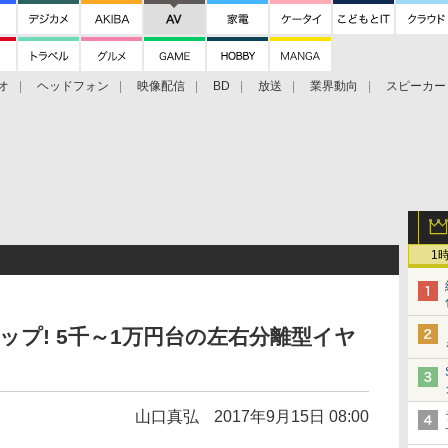
オ
ヘッドフォン
映像配信
BD
放送
業界動向
スピーカー
ェクタ
PS4
BDプレーヤー
映像配信
BD
1
度アップ! 5千～1万円台の左右分離型イヤ
山口真弘
2017年9月15日 08:00