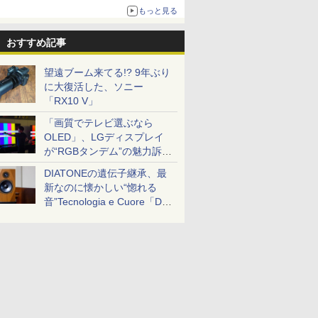
ザイン
もっと見る
おすすめ記事
望遠ブーム来てる!? 9年ぶり
に大復活した、ソニー
「RX10 V」
「画質でテレビ選ぶなら
OLED」、LGディスプレイ
が“RGBタンデム”の魅力訴
求。液晶とのガチ比較も
DIATONEの遺伝子継承、最
新なのに懐かしい“惚れる
音”Tecnologia e Cuore「DS-
TC52B」を聴く