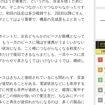
さのほうが重要だ。というのも、音楽を聴くために
入れ、そこからつながったりつながらなかったりす
だ。初回の設定は多少複雑でも、2回目以降にすん
ザとしてはより重要で、機器の完成度も上と言って
イントだ。左右どちらかのピースが親機となって
、もう一方のピースに飛ばす連携がうまくいかない
い状況になる。ごく稀につながらなくなる程度だっ
1
作だけで復旧できるならまだしも、一旦ケースに戻
グからやり直さなくてはいけないようでは、継続し
スはきちんと接続されているにも関わらず、音楽
が途切れることがある。電波状況などにも依存する
でに何度も音声が途絶えるようだと、鑑賞に集中す
ほどこの傾向が強いので要注意だ。ちなみにデバイ
歩くと再生が途切れがちになるのは、多くの製品に