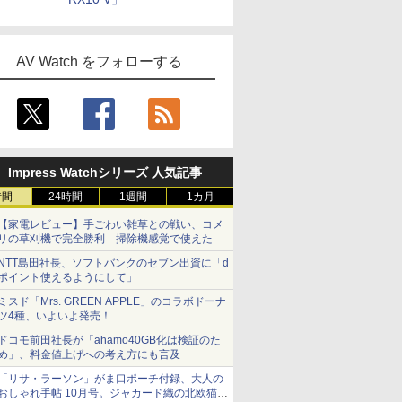
AV Watch をフォローする
Impress Watchシリーズ 人気記事
時間
24時間
1週間
1カ月
【家電レビュー】手ごわい雑草との戦い、コメ
リの草刈機で完全勝利 掃除機感覚で使えた
NTT島田社長、ソフトバンクのセブン出資に「d
ポイント使えるようにして」
ミスド「Mrs. GREEN APPLE」のコラボドーナ
ツ4種、いよいよ発売！
ドコモ前田社長が「ahamo40GB化は検証のた
め」、料金値上げへの考え方にも言及
「リサ・ラーソン」がま口ポーチ付録、大人の
おしゃれ手帖 10月号。ジャカード織の北欧猫デ