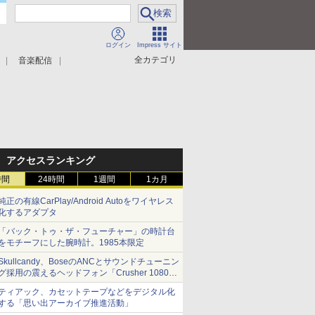
ログイン
Impress サイト
全カテゴリ
音楽配信
アクセスランキング
時間
24時間
1週間
1カ月
純正の有線CarPlay/Android Autoをワイヤレス
化するアダプタ
「バック・トゥ・ザ・フューチャー」の時計台
をモチーフにした腕時計。1985本限定
Skullcandy、BoseのANCとサウンドチューニン
グ採用の震えるヘッドフォン「Crusher 1080
ANC」
ティアック、カセットテープなどをデジタル化
する「思い出アーカイブ推進活動」