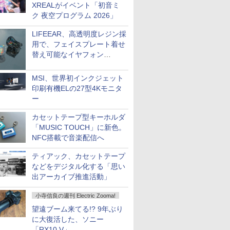
XREALがイベント「初音ミ
ク 夜空プログラム 2026」
LIFEEAR、高透明度レジン採
用で、フェイスプレート着せ
替え可能なイヤフォン
「Nova Shell」
MSI、世界初インクジェット
印刷有機ELの27型4Kモニタ
ー
カセットテープ型キーホルダ
「MUSIC TOUCH」に新色。
NFC搭載で音楽配信へ
ティアック、カセットテープ
などをデジタル化する「思い
出アーカイブ推進活動」
小寺信良の週刊 Electric Zooma!
望遠ブーム来てる!? 9年ぶり
に大復活した、ソニー
「RX10 V」