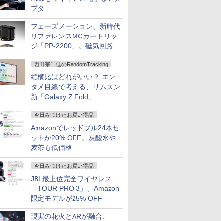
プタ
フェーズメーション、新時代
リファレンスMCカートリッ
ジ「PP-2200」。磁気回路や
ハウジングを根本から見直し
西田宗千佳のRandomTracking
縦横比はどれがいい？ エン
タメ目線で考える、サムスン
新「Galaxy Z Fold」
今日みつけたお買い得品
Amazonでレッドブル24本セ
ットが20% OFF。炭酸水や
麦茶も低価格
今日みつけたお買い得品
JBL最上位完全ワイヤレス
「TOUR PRO 3」、Amazon
限定モデルが25% OFF
現実の花火とARが融合、