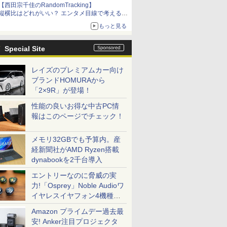
【西田宗千佳のRandomTracking】
縦横比はどれがいい？ エンタメ目線で考える、
サムスン新「Galaxy Z Fold」
もっと見る
Special Site
レイズのプレミアムカー向け
ブランドHOMURAから
「2×9R」が登場！
性能の良いお得な中古PC情
報はこのページでチェック！
メモリ32GBでも予算内。産
経新聞社がAMD Ryzen搭載
dynabookを2千台導入
エントリーなのに脅威の実
力!「Osprey」Noble Audioワ
イヤレスイヤフォン4機種を
一気に聴く
Amazon プライムデー過去最
安! Anker注目プロジェクタ