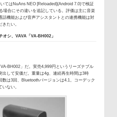
uAns NEO [Reloaded](Android 7.0)で検証
異なる場合にその違いを追記している。評価は主に音楽
通話機能および音声アシスタントとの連携機能は対
だきたい。
オシ、VAVA「VA-BH002」
A-BH002」だ。実売4,999円というリーズナブル
突出して安価だ。重量は4g、連続再生時間は3時
3回、Bluetoothバージョンは4.1。コーデック
ていない。