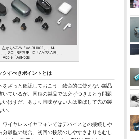
からVAVA「VA-BH002」、M-
」、SOL REPUBLIC「AMPS AIR」、
Apple「AirPods」
ックすべきポイントとは
をざっと確認しておこう。致命的に使えない製品
省いているが、同種の製品では必ずつきまとう問題
ないはずだ。あまり興味がない人は飛ばして先の製
ない。
ワイヤレスイヤフォンではデバイスとの接続しや
右分離型の場合、初回の接続のしやすさよりもむし