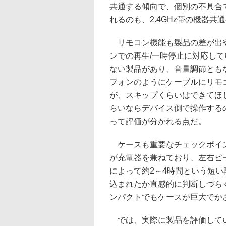
共通する傾向で、個別の不具合
れるのも、2.4GHz帯の機器共
リモコン機能も製品の差が出や
ンでの再生/一時停止に対応して
ない製品があり、音量調節とも
フォンのようにケーブルにリモ
が、スキップくらいはできてほ
らいならデバイス側で操作する
って評価が分かれる点だ。
ケースも重要なチェックポイン
が充電器を兼ねており、左右ピ
によって約2～4時間という短
込まれたか直感的に判断しづら
ンパクトでもケースが巨大でか
では、実際に製品を評価していこう。製