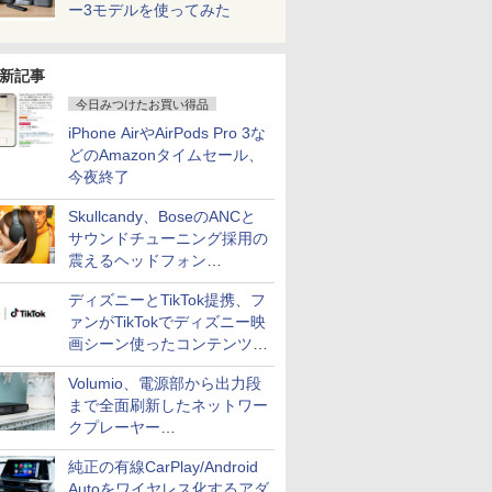
ー3モデルを使ってみた
新記事
今日みつけたお買い得品
iPhone AirやAirPods Pro 3な
どのAmazonタイムセール、
今夜終了
Skullcandy、BoseのANCと
サウンドチューニング採用の
震えるヘッドフォン
「Crusher 1080 ANC」
ディズニーとTikTok提携、フ
ァンがTikTokでディズニー映
画シーン使ったコンテンツ制
作、Disney+にも配信
Volumio、電源部から出力段
まで全面刷新したネットワー
クプレーヤー
「Primo（2026）」
純正の有線CarPlay/Android
Autoをワイヤレス化するアダ