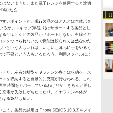
ではないようだ。また電子レンジを使用すると途切
通の症状だ。
すいポイントだ。現行製品のほとんどは本体ボタ
いるが、スキップ(早送り)はサポートする製品とし
なるとほとんどの製品がサポートしない。有線イヤ
コンをつけられないので機能は絞られて当然なのだ
しいという人もいれば、いちいち耳元に手をやるく
ので不要という人もいるだろう。利用スタイルによ
トだ。左右分離型イヤフォンの多くは収納ケース
ースを収納すると自動的に充電が行なわれる。これ
い再生時間をカバーしているわけだが、きちんと差し
く充電が失敗しがちだったり、イヤフォン本体がコ
さばる製品も多い。
品の試用はiPhone SE(iOS 10.3.3)をメイ