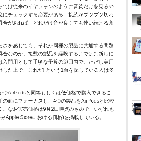
っては従来のイヤフォンのように音質だけを見るの
念にチェックする必要がある。接続がブツブツ切れ
具合があれば、どれだけ音が良くても使い続ける意
さを感じても、それが同種の製品に共通する問題
具合なのか、複数の製品を経験するまでは判断しに
は入門用として手頃な予算の範囲内で、ただし実用
した上で、これだ! という1台を探している人は多
AirPodsと同等もしくは低価格で購入できるこ
の面にフォーカスし、4つの製品をAirPodsと比較
く。なお実売価格は9月2日時点のもので、いずれも
sのみApple Storeにおける価格)を掲載している。