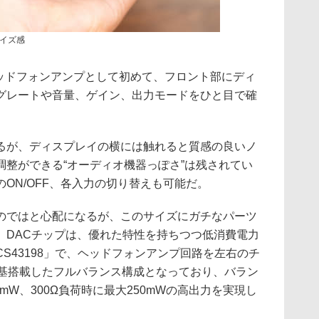
イズ感
ヘッドフォンアンプとして初めて、フロント部にディ
グレートや音量、ゲイン、出力モードをひと目で確
るが、ディスプレイの横には触れると質感の良いノ
調整ができる“オーディオ機器っぽさ”は残されてい
ON/OFF、各入力の切り替えも可能だ。
のではと心配になるが、このサイズにガチなパーツ
。DACチップは、優れた特性を持ちつつ低消費電力
S43198」で、ヘッドフォンアンプ回路を左右のチ
2基搭載したフルバランス構成となっており、バラン
0mW、300Ω負荷時に最大250mWの高出力を実現し