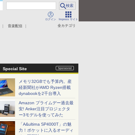
ログイン
Impress サイト
全カテゴリ
音楽配信
Special Site
メモリ32GBでも予算内。産
経新聞社がAMD Ryzen搭載
dynabookを2千台導入
Amazon プライムデー過去最
安! Anker注目プロジェクタ
ー3モデルを使ってみた
「A&ultima SP4000T」の魅
力！ポケットに入るオーディ