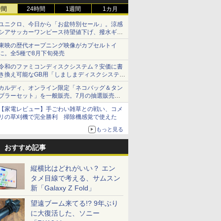
時間
24時間
1週間
1カ月
ユニクロ、今日から「お盆特別セール」。涼感
シアサッカーワンピース待望値下げ、撥水ギア
ショーツは1990円に
東映の歴代オープニング映像がカプセルトイ
に。全5種で8月下旬発売
令和のファミコンディスクシステム？安価に書
き換え可能なGB用「しましまディスクシステ
ム」
カルディ、オンライン限定「ネコバッグ＆タン
ブラーセット」を一般販売。7月の抽選販売の
当選無効分
【家電レビュー】手ごわい雑草との戦い、コメ
リの草刈機で完全勝利 掃除機感覚で使えた
もっと見る
おすすめ記事
縦横比はどれがいい？ エン
タメ目線で考える、サムスン
新「Galaxy Z Fold」
望遠ブーム来てる!? 9年ぶり
に大復活した、ソニー