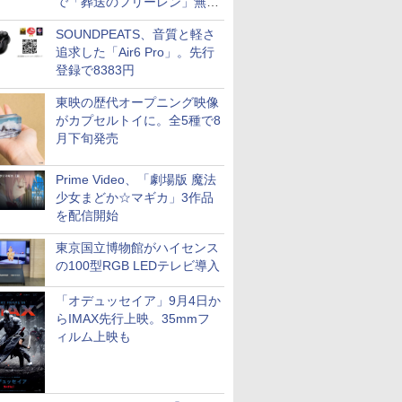
で「葬送のフリーレン」無料
配信など。夏の特番・配信情
SOUNDPEATS、音質と軽さ
報
追求した「Air6 Pro」。先行
登録で8383円
東映の歴代オープニング映像
がカプセルトイに。全5種で8
月下旬発売
Prime Video、「劇場版 魔法
少女まどか☆マギカ」3作品
を配信開始
東京国立博物館がハイセンス
の100型RGB LEDテレビ導入
「オデュッセイア」9月4日か
らIMAX先行上映。35mmフ
ィルム上映も