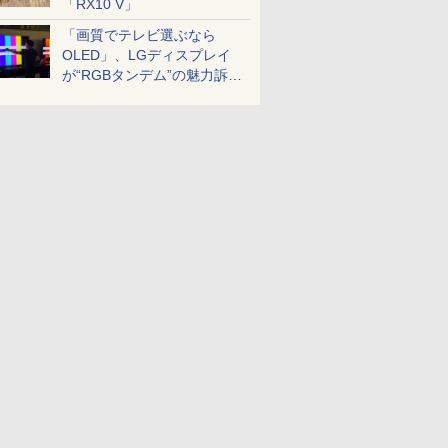
「RX10 V」
「画質でテレビ選ぶなら
OLED」、LGディスプレイ
が“RGBタンデム”の魅力訴
求。液晶とのガチ比較も