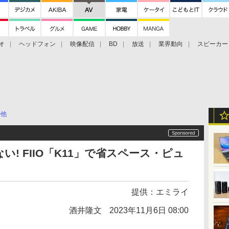
オ
ヘッドフォン
映像配信
BD
放送
業界動向
スピーカー
ェクタ
PS4
BDプレーヤー
映像配信
BD
の他
! FIIO「K11」で省スペース・ピュ
提供：
エミライ
酒井隆文
2023年11月6日 08:00