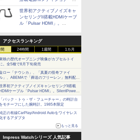
「AC iPurifier2」
世界初アクティブノイズキャ
ンセリングII搭載HDMIケーブ
ル「Pulsar HDMI」。
SilentPowerから
アクセスランキング
時間
24時間
1週間
1カ月
東映の歴代オープニング映像がカプセルトイ
に。全5種で8月下旬発売
金ロー「ナウシカ」、「真夏の怪奇ファイ
ル」、ABEMAで「葬送のフリーレン」無料配信
など。夏の特番・配信情報
世界初アクティブノイズキャンセリングII搭載
HDMIケーブル「Pulsar HDMI」。SilentPower
から
「バック・トゥ・ザ・フューチャー」の時計台
をモチーフにした腕時計。1985本限定
純正の有線CarPlay/Android Autoをワイヤレス
化するアダプタ
もっと見る
Impress Watchシリーズ 人気記事