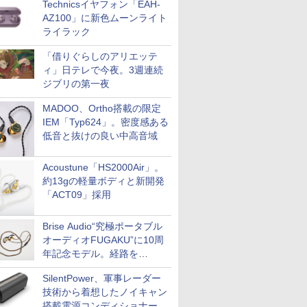
Technicsイヤフォン「EAH-
AZ100」に新色ムーンライト
ライラック
「借りぐらしのアリエッテ
ィ」日テレで今夜。3週連続
ジブリの第一夜
MADOO、Ortho搭載の限定
IEM「Typ624」。密度感ある
低音と抜けの良い中高音域
Acoustune「HS2000Air」。
約13gの軽量ボディと新開発
「ACT09」採用
Brise Audio“究極ポータブル
オーディオFUGAKU”に10周
年記念モデル。経路を
NISHIKIで統一。400万円
SilentPower、軍事レーダー
技術から着想したノイキャン
搭載電源コンディショナー