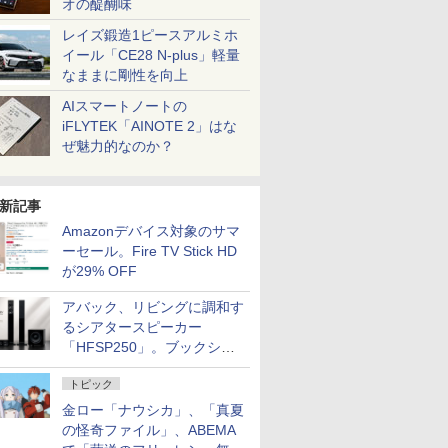
オの醍醐味
レイズ鍛造1ピースアルミホ
イール「CE28 N-plus」軽量
なままに剛性を向上
AIスマートノートの
iFLYTEK「AINOTE 2」はな
ぜ魅力的なのか？
新記事
Amazonデバイス対象のサマ
ーセール。Fire TV Stick HD
が29% OFF
アバック、リビングに調和す
るシアタースピーカー
「HFSP250」。ブックシェ
ルフはペア3万円以下
トピック
金ロー「ナウシカ」、「真夏
の怪奇ファイル」、ABEMA