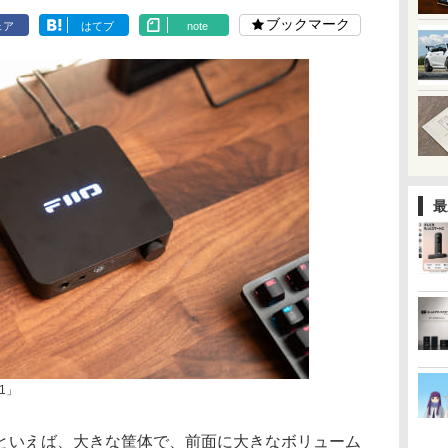
ブックマーク
ェア
はてブ
note
最
1」
といえば、大きな筐体で、前面に大きなボリューム