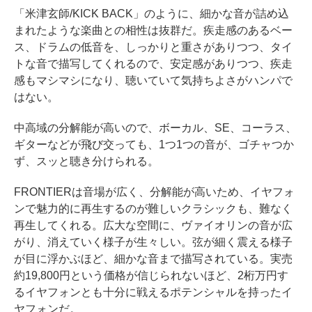
「米津玄師/KICK BACK」のように、細かな音が詰め込
まれたような楽曲との相性は抜群だ。疾走感のあるベー
ス、ドラムの低音を、しっかりと重さがありつつ、タイ
トな音で描写してくれるので、安定感がありつつ、疾走
感もマシマシになり、聴いていて気持ちよさがハンパで
はない。
中高域の分解能が高いので、ボーカル、SE、コーラス、
ギターなどが飛び交っても、1つ1つの音が、ゴチャつか
ず、スッと聴き分けられる。
FRONTIERは音場が広く、分解能が高いため、イヤフォ
ンで魅力的に再生するのが難しいクラシックも、難なく
再生してくれる。広大な空間に、ヴァイオリンの音が広
がり、消えていく様子が生々しい。弦が細く震える様子
が目に浮かぶほど、細かな音まで描写されている。実売
約19,800円という価格が信じられないほど、2桁万円す
るイヤフォンとも十分に戦えるポテンシャルを持ったイ
ヤフォンだ。