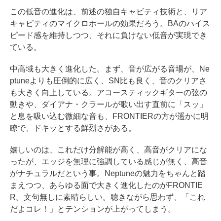
この低音の進化は、前述の独自キャビティ技術と、リア
キャビティのマイクロホールの効果だろう。BAのハイス
ピード感を維持しつつ、それに負けない低音が実現でき
ている。
中高域も大きく進化した。まず、音が広がる音場が、Ne
ptuneよりも圧倒的に広く、SN比も良く、音のクリアさ
も大きく向上している。アコースティックギターの弦の
動きや、ダイアナ・クラールが歌い出す直前に「スッ」
と息を吸い込む微細な音も、FRONTIERの方が遥かに明
瞭で、ドキッとする鮮烈さがある。
嬉しいのは、これだけ分解能が高く、高音がクリアにな
ったが、エッジを無理に強調している感じが無く、高音
がナチュラルだという事。Neptuneの魅力をちゃんと踏
まえつつ、あらゆる面で大きく進化したのがFRONTIE
R。文句無しに素晴らしい。聴きながら思わず、「これ
だよコレ！」とテンションが上がってしまう。