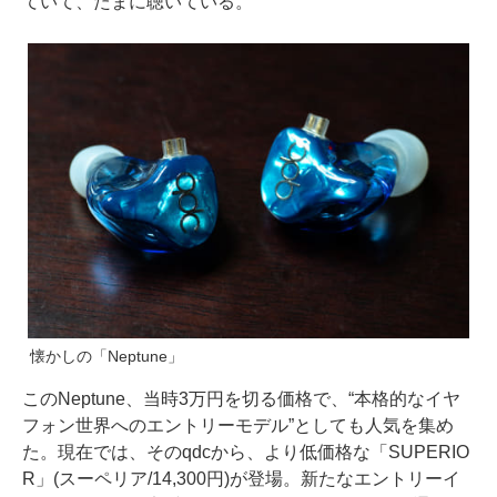
ていて、たまに聴いている。
懐かしの「Neptune」
このNeptune、当時3万円を切る価格で、“本格的なイヤ
フォン世界へのエントリーモデル”としても人気を集め
た。現在では、そのqdcから、より低価格な「SUPERIO
R」(スーペリア/14,300円)が登場。新たなエントリーイ