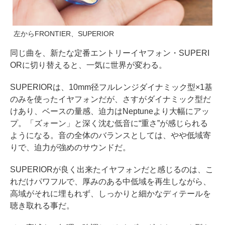
左からFRONTIER、SUPERIOR
同じ曲を、新たな定番エントリーイヤフォン・SUPERI
ORに切り替えると、一気に世界が変わる。
SUPERIORは、10mm径フルレンジダイナミック型×1基
のみを使ったイヤフォンだが、さすがダイナミック型だ
けあり、ベースの量感、迫力はNeptuneより大幅にアッ
プ。「ズォーン」と深く沈む低音に“重さ”が感じられる
ようになる。音の全体のバランスとしては、やや低域寄
りで、迫力が強めのサウンドだ。
SUPERIORが良く出来たイヤフォンだと感じるのは、こ
れだけパワフルで、厚みのある中低域を再生しながら、
高域がそれに埋もれず、しっかりと細かなディテールを
聴き取れる事だ。