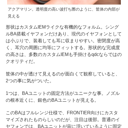
アクアマリン。透明度の高い波打ち際のように、筐体の内部が
見える
形状はカスタムIEMライクな有機的なフォルム。シング
ルBA搭載イヤフォンだけあり、現代のイヤフォンとして
は小ぶりで、装着しても耳に収まりやすい。密閉度が高
く、耳穴の周囲に均等にフィットする。形状的な完成度
の高さは、多数のカスタムIEMも手掛けるqdcならではの
クオリティだ。
筐体の中が透けて見えるのが面白くて観察していると、
2つの事に気がついた。
1つは、BAユニットの固定方法がユニークな事。ノズル
の根本近くに、銀色のBAユニットが見える。
このBAはフルレンジ仕様で、FRONTIER向けにカスタ
マイズされたものらしいのだが、注目は後部。普通のイ
ヤフォンでは、BAユニットが宙に浮いているように固定