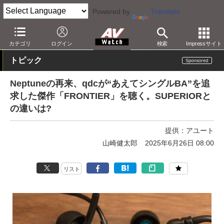
Powered by
Translate
AV Watch
製品
ヘッドフォン
その他
カテゴリ
ログイン
検索
Impressサイト
トピック
Neptuneの再来、qdcが“あえてシングルBA”を追
求した傑作「FRONTIER」を聴く。SUPERIORと
の違いは?
提供：
アユート
山崎健太郎
2025年6月26日 08:00
リスト