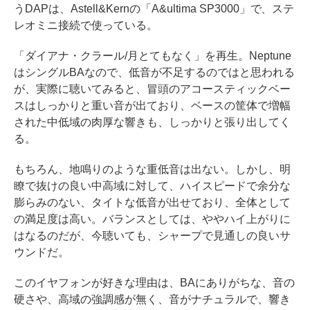
うDAPは、Astell&Kernの「A&ultima SP3000」で、ステ
レオミニ接続で使っている。
「ダイアナ・クラール/月とてもなく」を再生。Neptune
はシングルBAなので、低音が不足するのではと思われる
が、実際に聴いてみると、冒頭のアコースティックベー
スはしっかりと重い音が出ており、ベースの筐体で増幅
された中低域の肉厚な響きも、しっかりと張り出してく
る。
もちろん、地鳴りのような重低音は出ない。しかし、明
瞭で抜けの良い中高域に対して、ハイスピードで余分な
膨らみのない、タイトな低音が出せており、全体として
の満足度は高い。バランスとしては、ややハイ上がりに
はなるのだが、今聴いても、シャープで見通しの良いサ
ウンドだ。
このイヤフォンが好きな理由は、BAにありがちな、音の
硬さや、高域の強調感が無く、音がナチュラルで、響き