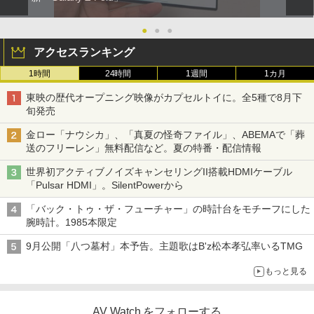
●
●
●
アクセスランキング
1時間
24時間
1週間
1カ月
東映の歴代オープニング映像がカプセルトイに。全5種で8月下
旬発売
金ロー「ナウシカ」、「真夏の怪奇ファイル」、ABEMAで「葬
送のフリーレン」無料配信など。夏の特番・配信情報
世界初アクティブノイズキャンセリングII搭載HDMIケーブル
「Pulsar HDMI」。SilentPowerから
「バック・トゥ・ザ・フューチャー」の時計台をモチーフにした
腕時計。1985本限定
9月公開「八つ墓村」本予告。主題歌はB'z松本孝弘率いるTMG
もっと見る
AV Watch をフォローする