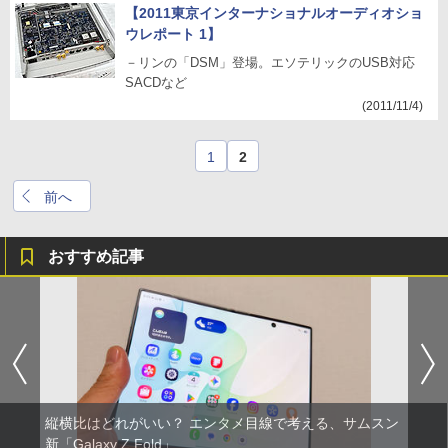
【2011東京インターナショナルオーディオショ
ウレポート 1】
－リンの「DSM」登場。エソテリックのUSB対応
SACDなど
(2011/11/4)
1
2
前へ
おすすめ記事
縦横比はどれがいい？ エンタメ目線で考える、サムスン
新「Galaxy Z Fold」