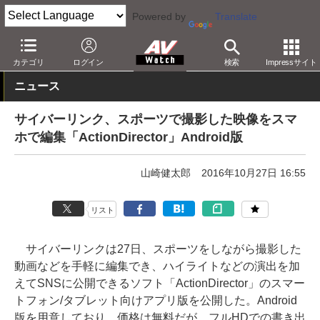
Powered by
Translate
AV Watch
製品
アプリ/ソフトウェア
カテゴリ
ログイン
検索
Impressサイト
ニュース
サイバーリンク、スポーツで撮影した映像をスマ
ホで編集「ActionDirector」Android版
山崎健太郎
2016年10月27日 16:55
リスト
サイバーリンクは27日、スポーツをしながら撮影した
動画などを手軽に編集でき、ハイライトなどの演出を加
えてSNSに公開できるソフト「ActionDirector」のスマー
トフォン/タブレット向けアプリ版を公開した。Android
版を用意しており、価格は無料だが、フルHDでの書き出