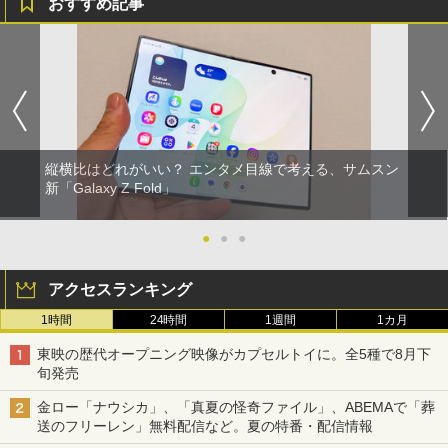
おすすめ記事
縦横比はどれがいい？ エンタメ目線で考える、サムスン
新「Galaxy Z Fold」
●
●
●
アクセスランキング
1時間
24時間
1週間
1カ月
東映の歴代オープニング映像がカプセルトイに。全5種で8月下
旬発売
金ロー「ナウシカ」、「真夏の怪奇ファイル」、ABEMAで「葬
送のフリーレン」無料配信など。夏の特番・配信情報