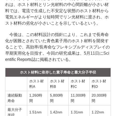
れは、ホスト材料とリン光材料の中心間距離が小さい材
料では、電流で生成した不安定な状態のホスト材料から
電気エネルギーがより短時間でリン光材料に渡され、ホ
スト材料の劣化が小さいことを示しているという。
今後は、この材料設計の指針により、これまで長寿命
化が困難とされていた青色素子用のホスト材料を開発す
ることで、高効率/長寿命なフレキシブルディスプレイの
早期実用化を目指す。今回の研究成果は、5月11日にSci
entific Reports誌に掲載されている。
ホスト材料に依存した素子寿命と最大分子半径
ホスト材
ホスト材
ホスト材
ホスト材
料A
料B
料C
料D
連続駆動
1,260時
5,800時
11,000時
20,000時
寿命
間
間
間
間
最大分子
1.51nm
1.42nm
1.31nm
1.22nm
半径