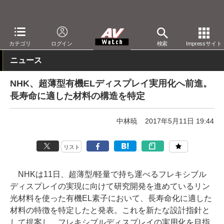
AV Watch
動向
技術・デバイス
カテゴリ
ログイン
検索
Impressサイト
ニュース
NHK、超薄型有機ELディスプレイ実用化へ前進。
長寿命に適した材料の構造を特定
中林暁
2017年5月11日 19:44
リスト
NHKは11日、超薄型/軽量で持ち運べるフレキシブル
ディスプレイの実現に向けて研究開発を進めているリン
光材料を使った有機EL素子において、長寿命化に適した
材料の特徴を特定したと発表。これを新たな設計指針と
して提案し、フレキシブルディスプレイの実用化を目指