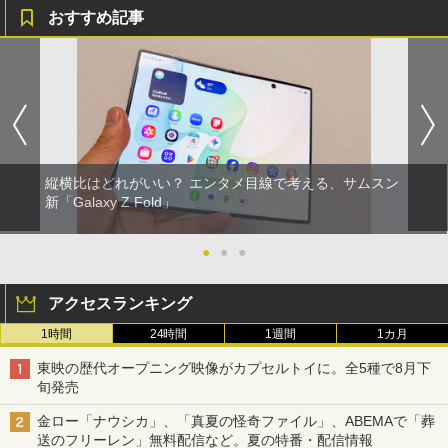
おすすめ記事
縦横比はどれがいい？ エンタメ目線で考える、サムスン
新「Galaxy Z Fold」
●
●
●
アクセスランキング
1時間
24時間
1週間
1カ月
東映の歴代オープニング映像がカプセルトイに。全5種で8月下
旬発売
金ロー「ナウシカ」、「真夏の怪奇ファイル」、ABEMAで「葬
送のフリーレン」無料配信など。夏の特番・配信情報