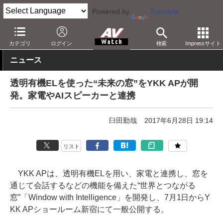
Powered by
Translate
AV Watch
動向
技術・デバイス
カテゴリ
ログイン
検索
Impressサイト
ニュース
透明有機ELを使った“未来の窓”をYKK APが開
発。家電やAIスピーカーと連携
臼田勤哉
2017年6月28日 19:14
リスト
YKK APは、透明有機ELを用い、家電と連携し、窓を
通じて会話するなどの機能を備えた“世界とつながる
窓”「Window with Intelligence」を開発し、7月1日からY
KK APショールーム新宿にて一般公開する。