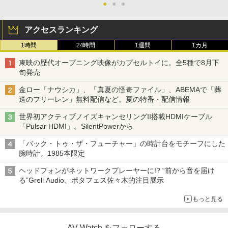
●
●
●
アクセスランキング
1時間
24時間
1週間
1カ月
東映の歴代オープニング映像がカプセルトイに。全5種で8月下
旬発売
金ロー「ナウシカ」、「真夏の怪奇ファイル」、ABEMAで「葬
送のフリーレン」無料配信など。夏の特番・配信情報
世界初アクティブノイズキャンセリングII搭載HDMIケーブル
「Pulsar HDMI」。SilentPowerから
「バック・トゥ・ザ・フューチャー」の時計台をモチーフにした
腕時計。1985本限定
ヘッドフォンがネットワークプレーヤーに!? “前から音を届け
る”Grell Audio、ポタフェス佐々木的注目展示
もっと見る
AV Watch をフォローする