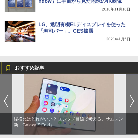
ndow」に宇宙から見た地球の4K映像
2018年11月16日
LG、透明有機ELディスプレイを使った
「寿司バー」。CES披露
2021年1月5日
おすすめ記事
縦横比はどれがいい？ エンタメ目線で考える、サムスン
新「Galaxy Z Fold」