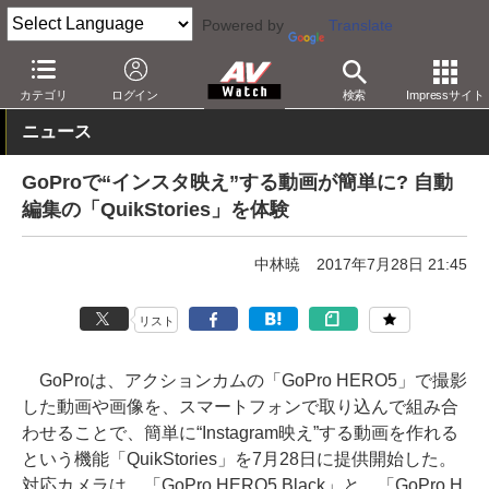
Powered by
Translate
AV Watch
製品
アクションカム
GoPro
カテゴリ
ログイン
検索
Impressサイト
ニュース
GoProで“インスタ映え”する動画が簡単に? 自動
編集の「QuikStories」を体験
中林暁
2017年7月28日 21:45
リスト
GoProは、アクションカムの「GoPro HERO5」で撮影
した動画や画像を、スマートフォンで取り込んで組み合
わせることで、簡単に“Instagram映え”する動画を作れる
という機能「QuikStories」を7月28日に提供開始した。
対応カメラは、「GoPro HERO5 Black」と、「GoPro H