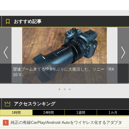
おすすめ記事
望遠ブーム来てる!? 9年ぶりに大復活した、ソニー「RX
10 V」
●
●
●
アクセスランキング
1時間
24時間
1週間
1カ月
純正の有線CarPlay/Android Autoをワイヤレス化するアダプタ