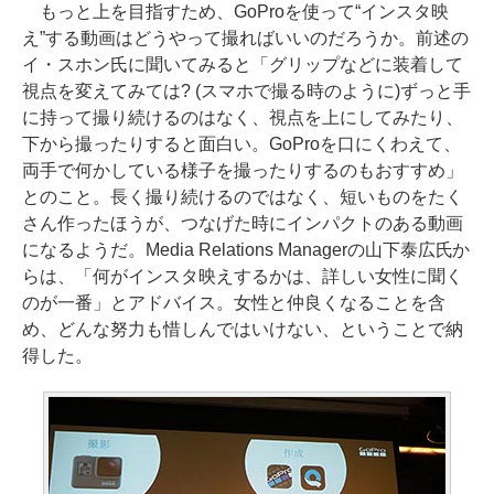
もっと上を目指すため、GoProを使って“インスタ映
え”する動画はどうやって撮ればいいのだろうか。前述の
イ・スホン氏に聞いてみると「グリップなどに装着して
視点を変えてみては? (スマホで撮る時のように)ずっと手
に持って撮り続けるのはなく、視点を上にしてみたり、
下から撮ったりすると面白い。GoProを口にくわえて、
両手で何かしている様子を撮ったりするのもおすすめ」
とのこと。長く撮り続けるのではなく、短いものをたく
さん作ったほうが、つなげた時にインパクトのある動画
になるようだ。Media Relations Managerの山下泰広氏か
らは、「何がインスタ映えするかは、詳しい女性に聞く
のが一番」とアドバイス。女性と仲良くなることを含
め、どんな努力も惜しんではいけない、ということで納
得した。