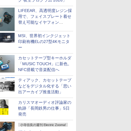
ク 夜空プログラム 2026」
LIFEEAR、高透明度レジン採
用で、フェイスプレート着せ
替え可能なイヤフォン
「Nova Shell」
MSI、世界初インクジェット
印刷有機ELの27型4Kモニタ
ー
カセットテープ型キーホルダ
「MUSIC TOUCH」に新色。
NFC搭載で音楽配信へ
ティアック、カセットテープ
などをデジタル化する「思い
出アーカイブ推進活動」
カリスマオーディオ評論家の
軌跡「長岡鉄男の仕事」5日
発売
小寺信良の週刊 Electric Zooma!