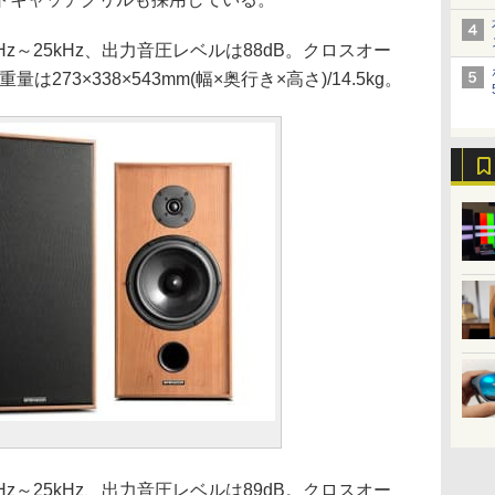
35Hz～25kHz、出力音圧レベルは88dB。クロスオー
は273×338×543mm(幅×奥行き×高さ)/14.5kg。
40Hz～25kHz、出力音圧レベルは89dB。クロスオー