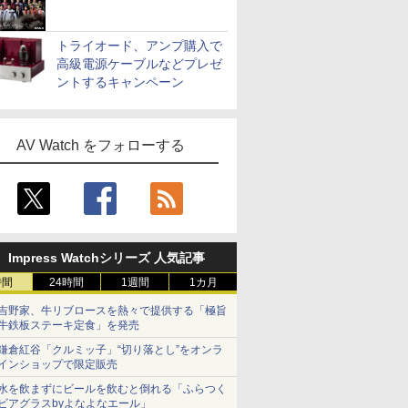
トライオード、アンプ購入で
高級電源ケーブルなどプレゼ
ントするキャンペーン
AV Watch をフォローする
Impress Watchシリーズ 人気記事
時間
24時間
1週間
1カ月
吉野家、牛リブロースを熱々で提供する「極旨
牛鉄板ステーキ定食」を発売
鎌倉紅谷「クルミッ子」“切り落とし”をオンラ
インショップで限定販売
水を飲まずにビールを飲むと倒れる「ふらつく
ビアグラスbyよなよなエール」