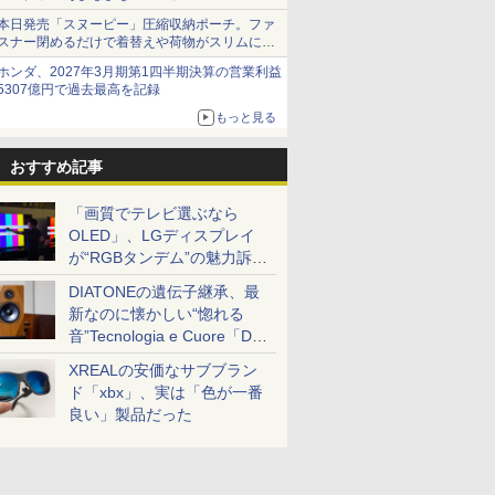
本日発売「スヌーピー」圧縮収納ポーチ。ファ
スナー閉めるだけで着替えや荷物がスリムにま
とまる
ホンダ、2027年3月期第1四半期決算の営業利益
5307億円で過去最高を記録
もっと見る
おすすめ記事
「画質でテレビ選ぶなら
OLED」、LGディスプレイ
が“RGBタンデム”の魅力訴
求。液晶とのガチ比較も
DIATONEの遺伝子継承、最
新なのに懐かしい“惚れる
音”Tecnologia e Cuore「DS-
TC52B」を聴く
XREALの安価なサブブラン
ド「xbx」、実は「色が一番
良い」製品だった