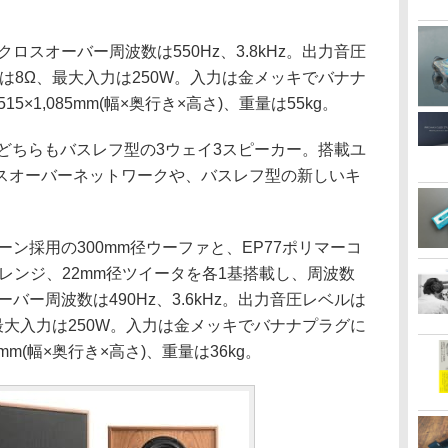
クロスオーバー周波数は550Hz、3.8kHz。出力音圧
スは8Ω、最大入力は250W。入力は金メッキでバナナ
5×1,085mm(幅×奥行き×高さ)、重量は55kg。
c 1/2は、どちらもバスレフ型の3ウェイ3スピーカー。搭載ユ
スオーバーネットワークや、バスレフ型の新しいキ
ンコーン採用の300mm径ウーファと、EP77ポリマーコ
ドレンジ、22mm径ツイータを各1基搭載し、周波数
オーバー周波数は490Hz、3.6kHz。出力音圧レベルは
、最大入力は250W。入力は金メッキでバナナプラグに
0mm(幅×奥行き×高さ)、重量は36kg。