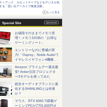
ティアック、カセットテープなどをデジタル化
する「思い出アーカイブ推進活動」
もっと見る
Special Site
お値段そのままでメモリ倍
増！メモリ32GBの「お得な
ゲーミングノート」
エントリーなのに脅威の実
力!「Osprey」Noble Audioワ
イヤレスイヤフォン4機種を
一気に聴く
Amazon プライムデー過去最
安! Anker注目プロジェクタ
ー3モデルを使ってみた
総合オーディオブランドに進
化するSHANLINGとは何者
か？
マウス、RTX 5060 Ti搭載ゲ
ーミングPCが7万5,000円オ