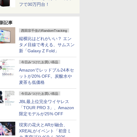
フで30万円台！
新記事
西田宗千佳のRandomTracking
縦横比はどれがいい？ エン
タメ目線で考える、サムスン
新「Galaxy Z Fold」
今日みつけたお買い得品
Amazonでレッドブル24本セ
ットが20% OFF。炭酸水や
麦茶も低価格
今日みつけたお買い得品
JBL最上位完全ワイヤレス
「TOUR PRO 3」、Amazon
限定モデルが25% OFF
現実の花火とARが融合、
XREALがイベント「初音ミ