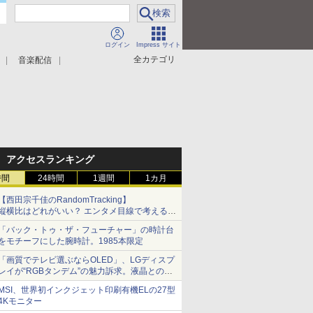
ログイン
Impress サイト
全カテゴリ
音楽配信
アクセスランキング
時間
24時間
1週間
1カ月
【西田宗千佳のRandomTracking】
縦横比はどれがいい？ エンタメ目線で考える、
サムスン新「Galaxy Z Fold」
「バック・トゥ・ザ・フューチャー」の時計台
をモチーフにした腕時計。1985本限定
「画質でテレビ選ぶならOLED」、LGディスプ
レイが“RGBタンデム”の魅力訴求。液晶とのガ
チ比較も
MSI、世界初インクジェット印刷有機ELの27型
4Kモニター