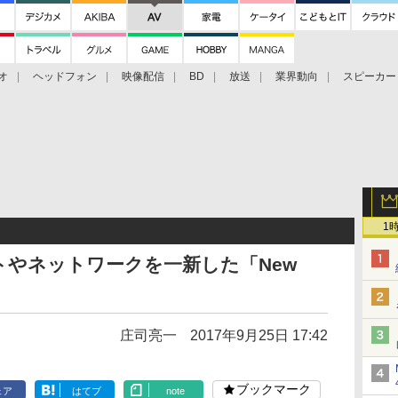
オ
ヘッドフォン
映像配信
BD
放送
業界動向
スピーカー
ェクタ
PS4
BDプレーヤー
映像配信
BD
1
やネットワークを一新した「New
庄司亮一
2017年9月25日 17:42
ブックマーク
ェア
はてブ
note