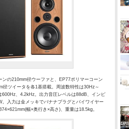
ーコーンの210mm径ウーファと、EP77ポリマーコーン
mm径ツイータを各1基搭載。周波数特性は30Hz～
600Hz、4.2kHz。出力音圧レベルは88dB、インピ
0W。入力は金メッキでバナナプラグとバイワイヤー
4×621mm(幅×奥行き×高さ)、重量は18.5kg。