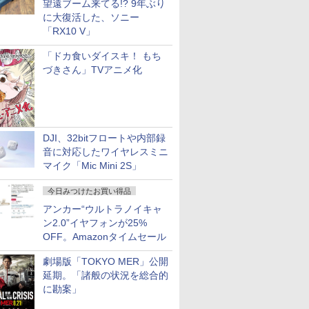
望遠ブーム来てる!? 9年ぶり
に大復活した、ソニー
「RX10 V」
「ドカ食いダイスキ！ もち
づきさん」TVアニメ化
DJI、32bitフロートや内部録
音に対応したワイヤレスミニ
マイク「Mic Mini 2S」
今日みつけたお買い得品
アンカー“ウルトラノイキャ
ン2.0”イヤフォンが25%
OFF。Amazonタイムセール
劇場版「TOKYO MER」公開
延期。「諸般の状況を総合的
に勘案」