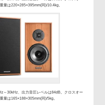
は220×285×395mm(同)/10.4kg。
75Hz～30kHz、出力音圧レベルは84dB。クロスオー
は165×188×305mm(同)/5kg。