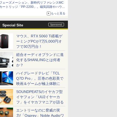
フェーズメーション、新時代リファレンスMC
カートリッジ「PP-2200」。磁気回路やハウジ
ングを根本から見直し
もっと見る
Special Site
マウス、RTX 5060 Ti搭載ゲ
ーミングPCが7万5,000円オ
フで30万円台！
総合オーディオブランドに進
化するSHANLINGとは何者
か？
ハイグレードテレビ「TCL
Q7D Pro」。圧巻の色彩美で
映画＆ゲームが極上体験に
SOUNDPEATSのイヤカフ型
イヤフォン「UU2イヤーカ
フ」をイヤカフマニアが語る
エントリーなのに脅威の実
力!「Osprey」Noble Audioワ