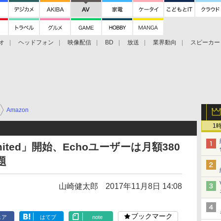
オ
ヘッドフォン
映像配信
BD
放送
業界動向
スピーカー
ェクタ
PS4
BDプレーヤー
映像配信
BD
Amazon
1
nlimited」開始、Echoユーザーは月額380
題
山崎健太郎
2017年11月8日 14:08
ブックマーク
ェア
はてブ
note