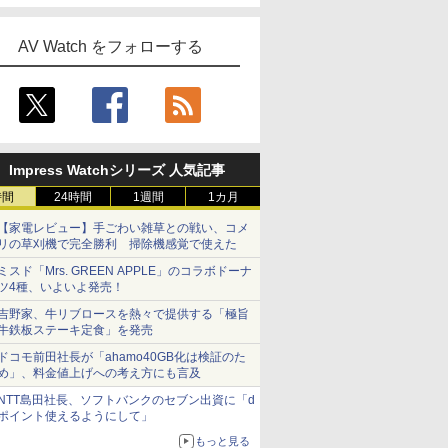
AV Watch をフォローする
Impress Watchシリーズ 人気記事
時間
24時間
1週間
1カ月
【家電レビュー】手ごわい雑草との戦い、コメ
リの草刈機で完全勝利 掃除機感覚で使えた
ミスド「Mrs. GREEN APPLE」のコラボドーナ
ツ4種、いよいよ発売！
吉野家、牛リブロースを熱々で提供する「極旨
牛鉄板ステーキ定食」を発売
ドコモ前田社長が「ahamo40GB化は検証のた
め」、料金値上げへの考え方にも言及
NTT島田社長、ソフトバンクのセブン出資に「d
ポイント使えるようにして」
もっと見る