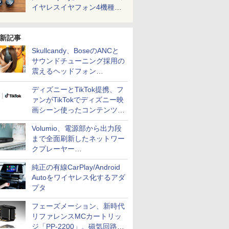
イヤレスイヤフォン4機種を
一気に聴く
新記事
Skullcandy、BoseのANCと
サウンドチューニング採用の
震えるヘッドフォン
「Crusher 1080 ANC」
ディズニーとTikTok提携、フ
ァンがTikTokでディズニー映
画シーン使ったコンテンツ制
作、Disney+にも配信
Volumio、電源部から出力段
まで全面刷新したネットワー
クプレーヤー
「Primo（2026）」
純正の有線CarPlay/Android
Autoをワイヤレス化するアダ
プタ
フェーズメーション、新時代
リファレンスMCカートリッ
ジ「PP-2200」。磁気回路や