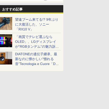
おすすめ記事
望遠ブーム来てる!? 9年ぶり
に大復活した、ソニー
「RX10 V」
「画質でテレビ選ぶなら
OLED」、LGディスプレイ
が“RGBタンデム”の魅力訴
求。液晶とのガチ比較も
DIATONEの遺伝子継承、最
新なのに懐かしい“惚れる
音”Tecnologia e Cuore「DS-
TC52B」を聴く