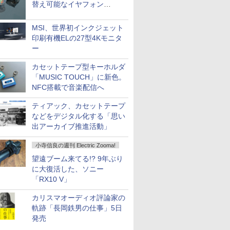
替え可能なイヤフォン
「Nova Shell」
MSI、世界初インクジェット
印刷有機ELの27型4Kモニタ
ー
カセットテープ型キーホルダ
「MUSIC TOUCH」に新色。
NFC搭載で音楽配信へ
ティアック、カセットテープ
などをデジタル化する「思い
出アーカイブ推進活動」
小寺信良の週刊 Electric Zooma!
望遠ブーム来てる!? 9年ぶり
に大復活した、ソニー
「RX10 V」
カリスマオーディオ評論家の
軌跡「長岡鉄男の仕事」5日
発売