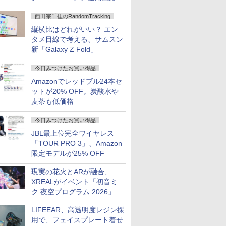
ハウジングを根本から見直し
西田宗千佳のRandomTracking
縦横比はどれがいい？ エン
タメ目線で考える、サムスン
新「Galaxy Z Fold」
今日みつけたお買い得品
Amazonでレッドブル24本セ
ットが20% OFF。炭酸水や
麦茶も低価格
今日みつけたお買い得品
JBL最上位完全ワイヤレス
「TOUR PRO 3」、Amazon
限定モデルが25% OFF
現実の花火とARが融合、
XREALがイベント「初音ミ
ク 夜空プログラム 2026」
LIFEEAR、高透明度レジン採
用で、フェイスプレート着せ