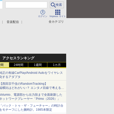
ログイン
Impress サイト
全カテゴリ
音楽配信
アクセスランキング
時間
24時間
1週間
1カ月
純正の有線CarPlay/Android Autoをワイヤレス
化するアダプタ
【西田宗千佳のRandomTracking】
縦横比はどれがいい？ エンタメ目線で考える、
サムスン新「Galaxy Z Fold」
Volumio、電源部から出力段まで全面刷新した
ネットワークプレーヤー「Primo（2026）」
「バック・トゥ・ザ・フューチャー」の時計台
をモチーフにした腕時計。1985本限定