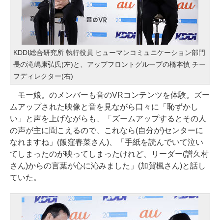
KDDI総合研究所 執行役員 ヒューマンコミュニケーション部門
長の滝嶋康弘氏(左)と、アップフロントグループの橋本慎 チー
フディレクター(右)
モー娘。のメンバーも音のVRコンテンツを体験。ズー
ムアップされた映像と音を見ながら口々に「恥ずかし
い」と声を上げながらも、「ズームアップするとその人
の声が主に聞こえるので、これなら(自分が)センターに
なれますね」(飯窪春菜さん)、「手紙を読んでいて泣い
てしまったのが映ってしまったけれど、リーダー(譜久村
さん)からの言葉が心に沁みました」(加賀楓さん)と話し
ていた。