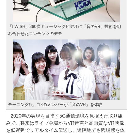
「I WISH」360度ミュージックビデオに「音のVR」技術を組
み合わせたコンテンツのデモ
モーニング娘。’18のメンバーが「音のVR」を体験
2020年の実現を目指す5G通信環境を見据えた取り組
みで、将来はライブ会場からVR音声と高画質なVR映像
を低遅延でリアルタイム伝送し、遠隔地でも臨場感を体