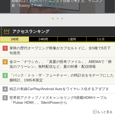
縦横比はどれがいい？ エンタメ目線で考える、サムスン
新「Galaxy Z Fold」
●
●
●
アクセスランキング
1時間
24時間
1週間
1カ月
東映の歴代オープニング映像がカプセルトイに。全5種で8月下
旬発売
金ロー「ナウシカ」、「真夏の怪奇ファイル」、ABEMAで「葬
送のフリーレン」無料配信など。夏の特番・配信情報
「バック・トゥ・ザ・フューチャー」の時計台をモチーフにした
腕時計。1985本限定
純正の有線CarPlay/Android Autoをワイヤレス化するアダプタ
世界初アクティブノイズキャンセリングII搭載HDMIケーブル
「Pulsar HDMI」。SilentPowerから
もっと見る