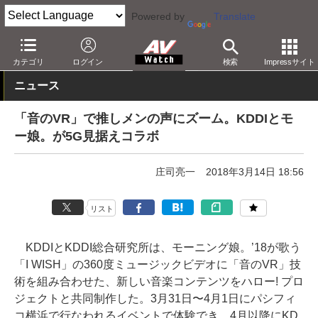
Powered by
Translate
AV Watch
コンテンツ・サービス
VR
カテゴリ
ログイン
検索
Impressサイト
ニュース
「音のVR」で推しメンの声にズーム。KDDIとモ
ー娘。が5G見据えコラボ
庄司亮一
2018年3月14日 18:56
リスト
KDDIとKDDI総合研究所は、モーニング娘。’18が歌う
「I WISH」の360度ミュージックビデオに「音のVR」技
術を組み合わせた、新しい音楽コンテンツをハロー! プロ
ジェクトと共同制作した。3月31日〜4月1日にパシフィ
コ横浜で行なわれるイベントで体験でき、4月以降にKD