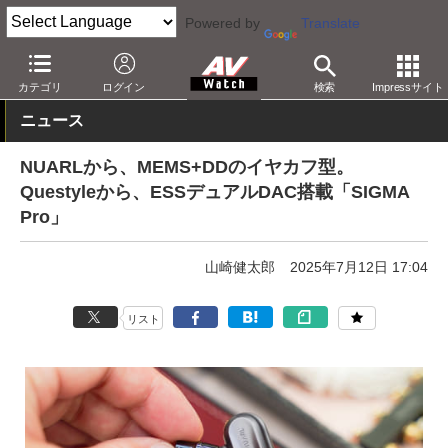
Powered by
Translate
AV Watch
イベント
ポタフェス
カテゴリ
ログイン
検索
Impressサイト
ニュース
NUARLから、MEMS+DDのイヤカフ型。
Questyleから、ESSデュアルDAC搭載「SIGMA
Pro」
山崎健太郎
2025年7月12日 17:04
リスト