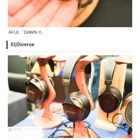
AFUL「DAWN-X」
01Diverse