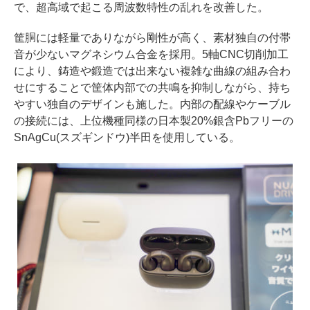
で、超高域で起こる周波数特性の乱れを改善した。
筐胴には軽量でありながら剛性が高く、素材独自の付帯
音が少ないマグネシウム合金を採用。5軸CNC切削加工
により、鋳造や鍛造では出来ない複雑な曲線の組み合わ
せにすることで筐体内部での共鳴を抑制しながら、持ち
やすい独自のデザインも施した。内部の配線やケーブル
の接続には、上位機種同様の日本製20%銀含Pbフリーの
SnAgCu(スズギンドウ)半田を使用している。