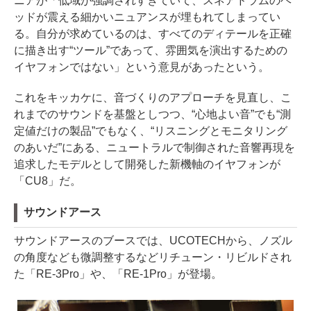
ニアが「低域が強調されすぎていて、スネアドラムのヘ
ッドが震える細かいニュアンスが埋もれてしまってい
る。自分が求めているのは、すべてのディテールを正確
に描き出す“ツール”であって、雰囲気を演出するための
イヤフォンではない」という意見があったという。
これをキッカケに、音づくりのアプローチを見直し、こ
れまでのサウンドを基盤としつつ、“心地よい音”でも“測
定値だけの製品”でもなく、“リスニングとモニタリング
のあいだ”にある、ニュートラルで制御された音響再現を
追求したモデルとして開発した新機軸のイヤフォンが
「CU8」だ。
サウンドアース
サウンドアースのブースでは、UCOTECHから、ノズル
の角度なども微調整するなどリチューン・リビルドされ
た「RE-3Pro」や、「RE-1Pro」が登場。