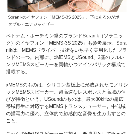
Soranikのイヤフォン「MEMS-3S 2025」。下にあるのがポー
タブル・エナジャイザー
ベトナム・ホーチミン発のブランドSoranik（ソラニッ
ク）のイヤフォン「MEMS-3S 2025」も参考展示。Sora
nikは、MEMSドライバー技術をいち早く実用化したブラ
ンドの一つ。内部に、xMEMSとUSound、2基のフルレ
ンジMEMSスピーカーを同軸かつアイソバリック構成で
搭載する。
xMEMSのものは、シリコン基板上に形成されたモノリシ
ックMEMSスピーカー。超高速なレスポンスと高域の伸
びが特徴という。USoundのものは、最大80kHzの超広
帯域再生に対応するMEMSトランスデューサー。中低域
の描写力に優れ、立体的で触感的な音像を生み出すとの
こと。
これらのMEMSスピーカーに加え、低域用として6mmの