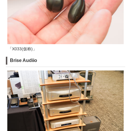
「X033(仮称)」
Brise Audiio