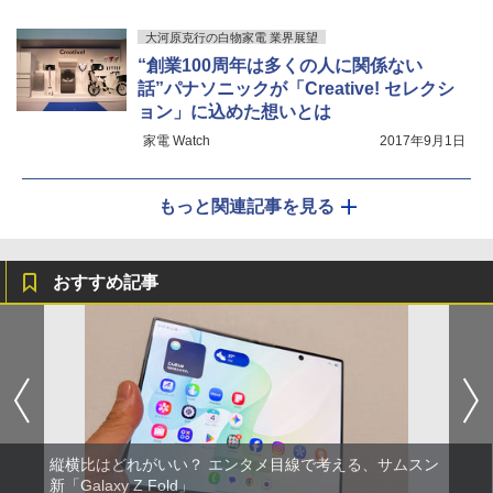
大河原克行の白物家電 業界展望
“創業100周年は多くの人に関係ない
話”パナソニックが「Creative! セレクシ
ョン」に込めた想いとは
家電 Watch
2017年9月1日
もっと関連記事を見る
おすすめ記事
縦横比はどれがいい？ エンタメ目線で考える、サムスン
新「Galaxy Z Fold」