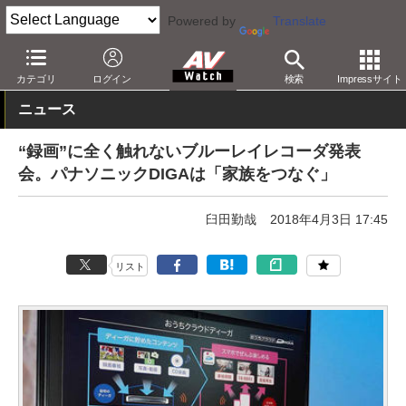
Powered by
Translate
AV Watch
製品
レコーダ
パナソニック
カテゴリ
ログイン
検索
Impressサイト
ニュース
“録画”に全く触れないブルーレイレコーダ発表
会。パナソニックDIGAは「家族をつなぐ」
臼田勤哉
2018年4月3日 17:45
リスト