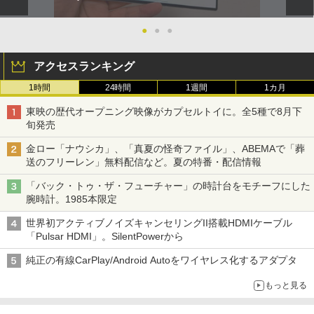
●
●
●
アクセスランキング
1時間
24時間
1週間
1カ月
東映の歴代オープニング映像がカプセルトイに。全5種で8月下
旬発売
金ロー「ナウシカ」、「真夏の怪奇ファイル」、ABEMAで「葬
送のフリーレン」無料配信など。夏の特番・配信情報
「バック・トゥ・ザ・フューチャー」の時計台をモチーフにした
腕時計。1985本限定
世界初アクティブノイズキャンセリングII搭載HDMIケーブル
「Pulsar HDMI」。SilentPowerから
純正の有線CarPlay/Android Autoをワイヤレス化するアダプタ
もっと見る