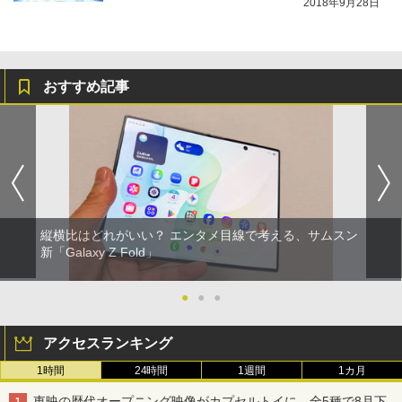
2018年9月28日
おすすめ記事
縦横比はどれがいい？ エンタメ目線で考える、サムスン
新「Galaxy Z Fold」
●
●
●
アクセスランキング
1時間
24時間
1週間
1カ月
東映の歴代オープニング映像がカプセルトイに。全5種で8月下