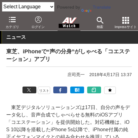
Powered by
Translate
AV Watch
コンテンツ・サービス
アプリ/サービス
カテゴリ
ログイン
検索
Impressサイト
ニュース
東芝、iPhoneで“声の分身”がしゃべる「コエステ
ーション」アプリ
庄司亮一
2018年4月17日 13:37
リスト
東芝デジタルソリューションズは17日、自分の声をデ
ータ化し、音声合成でしゃべらせる無料のiOSアプリ
「コエステーション」を提供開始した。対応機種は、iO
S 10以降を搭載したiPhone 5s以降で、iPhone付属の純
正イヤフォンマイクとの組み合わせを推奨している。