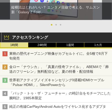
縦横比はどれがいい？ エンタメ目線で考える、サムスン
新「Galaxy Z Fold」
●
●
●
アクセスランキング
1時間
24時間
1週間
1カ月
東映の歴代オープニング映像がカプセルトイに。全5種で8月下
旬発売
金ロー「ナウシカ」、「真夏の怪奇ファイル」、ABEMAで「葬
送のフリーレン」無料配信など。夏の特番・配信情報
世界初アクティブノイズキャンセリングII搭載HDMIケーブル
「Pulsar HDMI」。SilentPowerから
「バック・トゥ・ザ・フューチャー」の時計台をモチーフにした
腕時計。1985本限定
純正の有線CarPlay/Android Autoをワイヤレス化するアダプタ