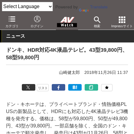
Powered by
Translate
AV Watch
製品
テレビ
その他
カテゴリ
ログイン
検索
Impressサイト
ニュース
ドンキ、HDR対応4K液晶テレビ。43型39,800円、
58型59,800円
山崎健太郎
2018年11月26日 11:37
リスト
ドン・キホーテは、プライベートブランド・情熱価格PL
USの新製品として、HDRにも対応した4K液晶テレビ3機
種を発売する。価格は、58型が59,800円、50型が49,800
円、43型が39,800円。一部店舗を除く、全国のドン・キ
ホーテで順次発売し、発売日は43型が11月26日、58型と