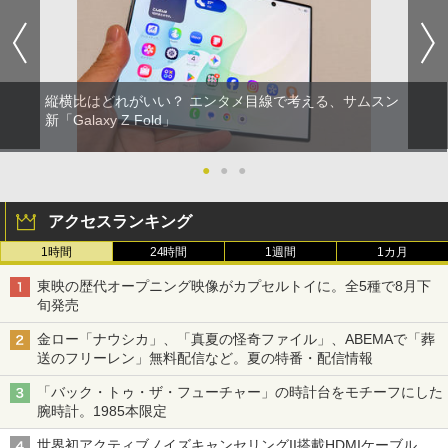
縦横比はどれがいい？ エンタメ目線で考える、サムスン
新「Galaxy Z Fold」
●
●
●
アクセスランキング
1時間
24時間
1週間
1カ月
東映の歴代オープニング映像がカプセルトイに。全5種で8月下
旬発売
金ロー「ナウシカ」、「真夏の怪奇ファイル」、ABEMAで「葬
送のフリーレン」無料配信など。夏の特番・配信情報
「バック・トゥ・ザ・フューチャー」の時計台をモチーフにした
腕時計。1985本限定
世界初アクティブノイズキャンセリングII搭載HDMIケーブル