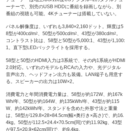
ーナーで、別売のUSB HDDに番組を録画しながら、別
番組の視聴も可能。4Kチューナーは搭載していない。
パネル解像度は、いずれも3,840×2,160ドット。輝度は5
8型が400cd/m
、50型が500cd/m
、43型が380cd/m
。
2
2
2
コントラスト比は、58型と50型が5,000:1、43型が1,100:
1。直下型LEDバックライトを採用する。
58型と50型のHDMI入力は3系統で、その内1系統がHDMI
2.0対応。いずれのモデルもRCAの入力や、光デジタル
音声出力、ヘッドフォン出力も装備。LAN端子も用意す
る。スピーカーの出力は10W×2。
消費電力と年間消費電力量は、58型が約172W、約167k
Wh/年、50型が約164W、約135kWh/年、43型が約115
W、約142kWh/年。スタンドを含めた外形寸法と重量
は、58型が129.8×28×84.5cm(幅×奥行き×高さ)で、約16.
4kg。50型が112.5×24.4×70.5cm(同)で約11.92kg、43型
が97.5×20.9×62cm(同)で、約9.4kg。