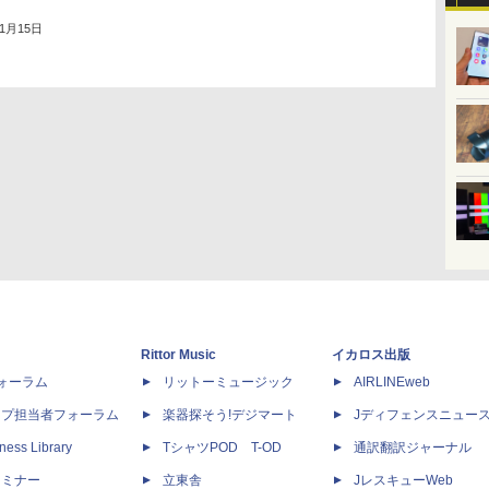
年1月15日
Rittor Music
イカロス出版
dフォーラム
リットーミュージック
AIRLINEweb
ップ担当者フォーラム
楽器探そう!デジマート
Jディフェンスニュー
ness Library
TシャツPOD T-OD
通訳翻訳ジャーナル
セミナー
立東舎
JレスキューWeb