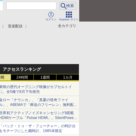
ログイン
Impress サイト
全カテゴリ
音楽配信
アクセスランキング
時間
24時間
1週間
1カ月
東映の歴代オープニング映像がカプセルトイ
に。全5種で8月下旬発売
金ロー「ナウシカ」、「真夏の怪奇ファイ
ル」、ABEMAで「葬送のフリーレン」無料配信
など。夏の特番・配信情報
世界初アクティブノイズキャンセリングII搭載
HDMIケーブル「Pulsar HDMI」。SilentPower
から
「バック・トゥ・ザ・フューチャー」の時計台
をモチーフにした腕時計。1985本限定