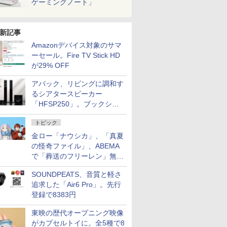
ゲーミングノート」
新記事
Amazonデバイス対象のサマ
ーセール。Fire TV Stick HD
が29% OFF
アバック、リビングに調和す
るシアタースピーカー
「HFSP250」。ブックシェ
ルフはペア3万円以下
トピック
金ロー「ナウシカ」、「真夏
の怪奇ファイル」、ABEMA
で「葬送のフリーレン」無料
配信など。夏の特番・配信情
SOUNDPEATS、音質と軽さ
報
追求した「Air6 Pro」。先行
登録で8383円
東映の歴代オープニング映像
がカプセルトイに。全5種で8