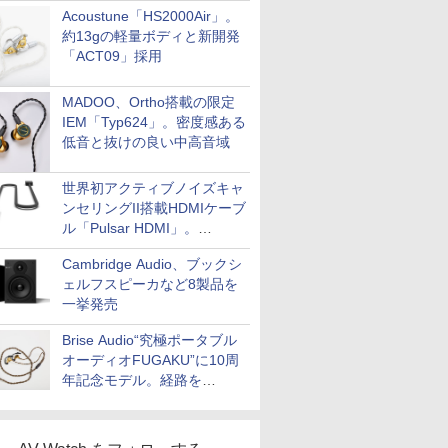
Acoustune「HS2000Air」。
約13gの軽量ボディと新開発
「ACT09」採用
MADOO、Ortho搭載の限定
IEM「Typ624」。密度感ある
低音と抜けの良い中高音域
世界初アクティブノイズキャ
ンセリングII搭載HDMIケーブ
ル「Pulsar HDMI」。
SilentPowerから
Cambridge Audio、ブックシ
ェルフスピーカなど8製品を
一挙発売
Brise Audio“究極ポータブル
オーディオFUGAKU”に10周
年記念モデル。経路を
NISHIKIで統一。400万円