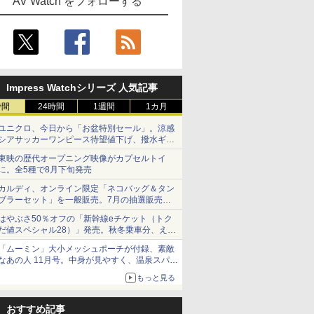
AV Watch をフォローする
Impress Watchシリーズ 人気記事
時間
24時間
1週間
1カ月
ユニクロ、今日から「お盆特別セール」。涼感
シアサッカーワンピース待望値下げ、撥水ギア
ショーツは1990円に
東映の歴代オープニング映像がカプセルトイ
に。全5種で8月下旬発売
カルディ、オンライン限定「ネコバッグ＆タン
ブラーセット」を一般販売。7月の抽選販売の
当選無効分
はやぶさ50％オフの「新幹線eチケット（トク
だ値スペシャル28）」発売。秋冬乗車分、えき
ねっと限定
「ムーミン」大小メッシュポーチが付録、素敵
なあの人 11月号。中身が見やすく、温泉スパに
も使える
もっと見る
おすすめ記事