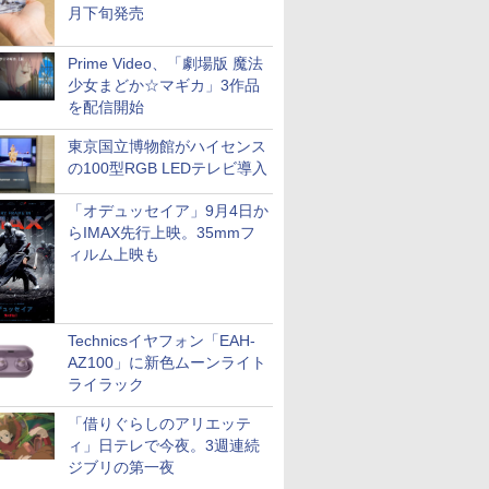
月下旬発売
Prime Video、「劇場版 魔法
少女まどか☆マギカ」3作品
を配信開始
東京国立博物館がハイセンス
の100型RGB LEDテレビ導入
「オデュッセイア」9月4日か
らIMAX先行上映。35mmフ
ィルム上映も
Technicsイヤフォン「EAH-
AZ100」に新色ムーンライト
ライラック
「借りぐらしのアリエッテ
ィ」日テレで今夜。3週連続
ジブリの第一夜