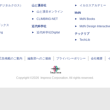
 X（デジタルクロス）
山と溪谷社
イカロスアカデミー
山と溪谷オンライン
MdN
CLIMBING-NET
MdN Books
ブックス
近代科学社
MdN Design Interactiv
ing
近代科学社Digital
テックリブ
TechLib
広告掲載のご案内
編集部へのご連絡
プライバシーポリシー
会社概要
Copyright ©
2026
Impress Corporation. All rights reserved.