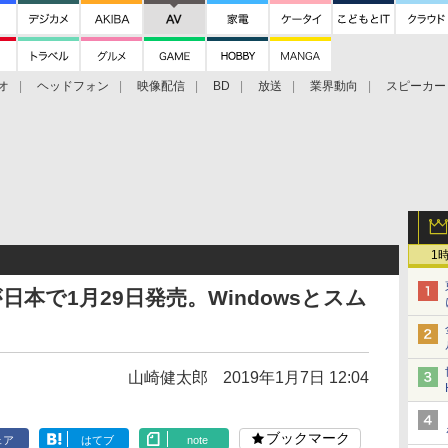
オ
ヘッドフォン
映像配信
BD
放送
業界動向
スピーカー
ェクタ
PS4
BDプレーヤー
映像配信
BD
1
nesが日本で1月29日発売。Windowsとスム
山崎健太郎
2019年1月7日 12:04
ブックマーク
ェア
はてブ
note