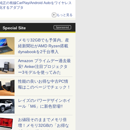
純正の有線CarPlay/Android Autoをワイヤレス
化するアダプタ
もっと見る
Special Site
メモリ32GBでも予算内。産
経新聞社がAMD Ryzen搭載
dynabookを2千台導入
Amazon プライムデー過去最
安! Anker注目プロジェクタ
ー3モデルを使ってみた
性能の良いお得な中古PC情
報はこのページでチェック！
レイズのパワーデザインホイ
ール「M6」に新色登場!!
お値段そのままでメモリ倍
増！メモリ32GBの「お得な