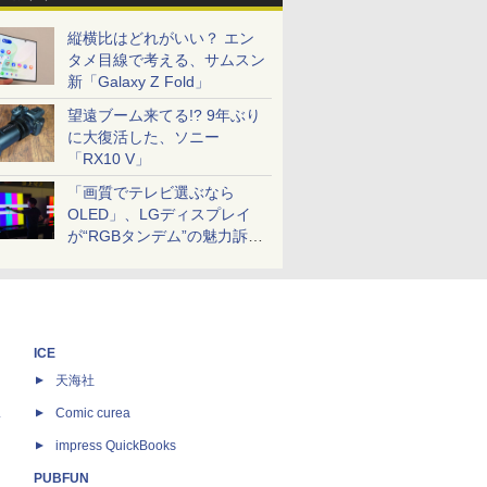
縦横比はどれがいい？ エン
タメ目線で考える、サムスン
新「Galaxy Z Fold」
望遠ブーム来てる!? 9年ぶり
に大復活した、ソニー
「RX10 V」
「画質でテレビ選ぶなら
OLED」、LGディスプレイ
が“RGBタンデム”の魅力訴
求。液晶とのガチ比較も
ICE
天海社
ス
Comic curea
impress QuickBooks
PUBFUN