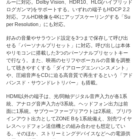
ルーに対応。Dolby Vision、HDR10、HLG(ハイブリッド
ログガンマ)をサポートする。いずれの端子もHDCP 2.2
対応。フルHD映像を4Kにアップスケーリングする「Su
per Resolution」にも対応。
好みの音量やサラウンド設定を3つまで保存して呼び出
せる「パーソナルプリセット」に対応。呼び出しは本体
やリモコンに搭載した3つのパーソナルプリセットキー
で行なう。また、映画のセリフやボーカルの音量を調整
して聴きやすくする「ダイアローグエンハンスメント」
や、圧縮音声をCDに迫る高音質で再生するという「アド
バンスド・サウンドレトリバー」も搭載。
HDMI以外の端子は、光/同軸デジタル音声入力が各1系
統、アナログ音声入力が3系統。ヘッドフォン出力は前
面に1系統。サブウーファープリアウトは2系統、プリ/ラ
インアウト出力としてZONE Bを1系統備え、別売ワイヤ
レスヘッドフォン送信機との組み合わせも想定してい
る。そのほか、ストリーミングデバイスなどへの電源供