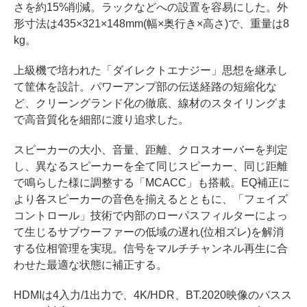
さを約15%削減。ラックなどへの設置を容易にした。外
形寸法は435×321×148mm(幅×奥行き×高さ)で、重量は8
kg。
上級機で培われた「ダイレクトエナジー」思想を継承し
て筐体を設計。パワーアンプ部の伝送経路の短縮化な
ど、クリーングランド化の徹底、線材のスタイリングま
で高音質化を細部に渡り追求した。
スピーカーの大小、音量、距離、クロスオーバーを判定
し、異なるスピーカーを全て同じスピーカー、同じ距離
で鳴らした様に調整する「MCACC」も搭載。EQ補正に
より各スピーカーの音色を揃えるとともに、「フェイズ
コントロール」技術で内部のローパスフィルターによっ
て生じるサブウーファーの低域の遅れ(位相ズレ)を解消
する位相管理を実現。信号をマルチチャンネル再生に合
わせた最適な状態に補正する。
HDMIは4入力/1出力で、4K/HDR、BT.2020映像のパスス