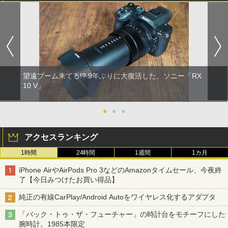
望遠ブーム来てる!? 9年ぶりに大復活した、ソニー「RX
10 V」
●
●
●
アクセスランキング
1時間
24時間
1週間
1カ月
iPhone AirやAirPods Pro 3などのAmazonタイムセール、今夜終
了【今日みつけたお買い得品】
純正の有線CarPlay/Android Autoをワイヤレス化するアダプタ
「バック・トゥ・ザ・フューチャー」の時計台をモチーフにした
腕時計。1985本限定