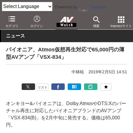
Powered by
Translate
AV Watch
製品
AVアンプ
パイオニア
カテゴリ
ログイン
検索
Impressサイト
ニュース
パイオニア、Atmos仮想再生対応で65,000円の薄
型AVアンプ「VSX-834」
中林暁
2019年2月5日 14:51
リスト
オンキヨー&パイオニアは、Dolby AtmosやDTS:Xのバー
チャル再生に対応したパイオニアブランドのAVアンプ
「VSX-834(B)」を2月中旬に発売する。価格は65,000
円。