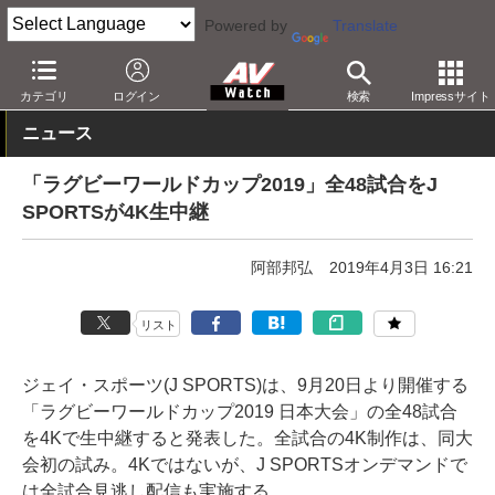
Powered by
Translate
AV Watch
コンテンツ・サービス
放送
4K
カテゴリ
ログイン
検索
Impressサイト
ニュース
「ラグビーワールドカップ2019」全48試合をJ
SPORTSが4K生中継
阿部邦弘
2019年4月3日 16:21
リスト
ジェイ・スポーツ(J SPORTS)は、9月20日より開催する
「ラグビーワールドカップ2019 日本大会」の全48試合
を4Kで生中継すると発表した。全試合の4K制作は、同大
会初の試み。4Kではないが、J SPORTSオンデマンドで
は全試合見逃し配信も実施する。