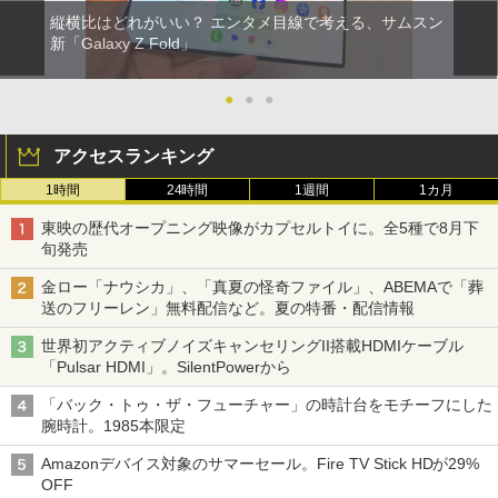
縦横比はどれがいい？ エンタメ目線で考える、サムスン
新「Galaxy Z Fold」
●
●
●
アクセスランキング
1時間
24時間
1週間
1カ月
東映の歴代オープニング映像がカプセルトイに。全5種で8月下
旬発売
金ロー「ナウシカ」、「真夏の怪奇ファイル」、ABEMAで「葬
送のフリーレン」無料配信など。夏の特番・配信情報
世界初アクティブノイズキャンセリングII搭載HDMIケーブル
「Pulsar HDMI」。SilentPowerから
「バック・トゥ・ザ・フューチャー」の時計台をモチーフにした
腕時計。1985本限定
Amazonデバイス対象のサマーセール。Fire TV Stick HDが29%
OFF