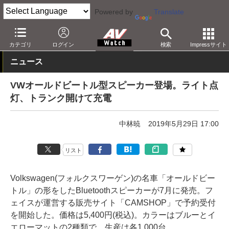
Powered by
Translate
AV Watch
製品
Bluetoothスピーカー
カテゴリ
ログイン
検索
Impressサイト
ニュース
VWオールドビートル型スピーカー登場。ライト点
灯、トランク開けて充電
中林暁
2019年5月29日 17:00
リスト
Volkswagen(フォルクスワーゲン)の名車「オールドビー
トル」の形をしたBluetoothスピーカーが7月に発売。フ
ェイスが運営する販売サイト「CAMSHOP」で予約受付
を開始した。価格は5,400円(税込)。カラーはブルーとイ
エローマットの2種類で、生産は各1,000台。