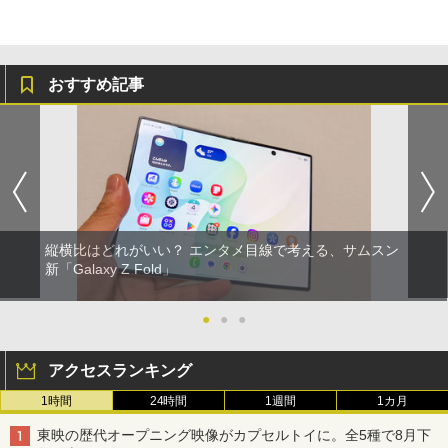
おすすめ記事
縦横比はどれがいい？ エンタメ目線で考える、サムスン
新「Galaxy Z Fold」
●
●
●
アクセスランキング
1時間
24時間
1週間
1カ月
東映の歴代オープニング映像がカプセルトイに。全5種で8月下