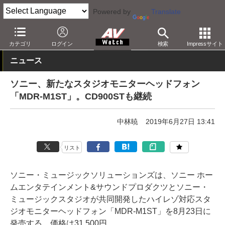
Powered by
Translate
AV Watch
製品
ヘッドフォン
ソニー
カテゴリ
ログイン
検索
Impressサイト
ニュース
ソニー、新たなスタジオモニターヘッドフォン
「MDR-M1ST」。CD900STも継続
中林暁
2019年6月27日 13:41
リスト
ソニー・ミュージックソリューションズは、ソニー ホー
ムエンタテインメント&サウンドプロダクツとソニー・
ミュージックスタジオが共同開発したハイレゾ対応スタ
ジオモニターヘッドフォン「MDR-M1ST」を8月23日に
発売する。価格は31,500円。