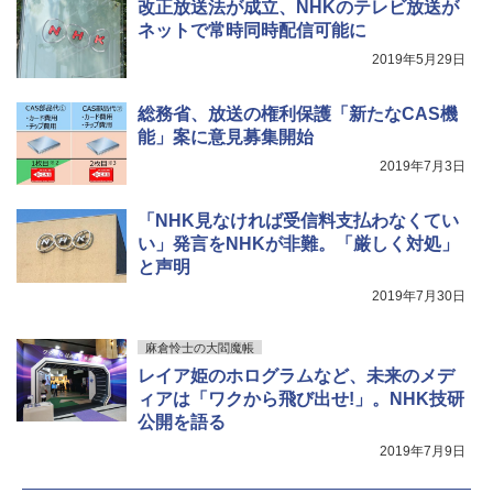
改正放送法が成立、NHKのテレビ放送が
ネットで常時同時配信可能に
2019年5月29日
総務省、放送の権利保護「新たなCAS機
能」案に意見募集開始
2019年7月3日
「NHK見なければ受信料支払わなくてい
い」発言をNHKが非難。「厳しく対処」
と声明
2019年7月30日
麻倉怜士の大閻魔帳
レイア姫のホログラムなど、未来のメデ
ィアは「ワクから飛び出せ!」。NHK技研
公開を語る
2019年7月9日