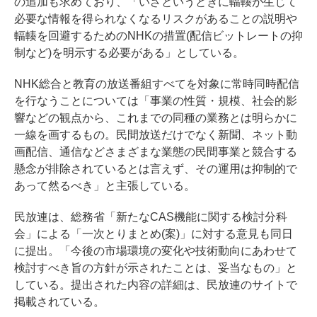
の追加も求めており、「いざというときに輻輳が生じて
必要な情報を得られなくなるリスクがあることの説明や
輻輳を回避するためのNHKの措置(配信ビットレートの抑
制など)を明示する必要がある」としている。
NHK総合と教育の放送番組すべてを対象に常時同時配信
を行なうことについては「事業の性質・規模、社会的影
響などの観点から、これまでの同種の業務とは明らかに
一線を画するもの。民間放送だけでなく新聞、ネット動
画配信、通信などさまざまな業態の民間事業と競合する
懸念が排除されているとは言えず、その運用は抑制的で
あって然るべき」と主張している。
民放連は、総務省「新たなCAS機能に関する検討分科
会」による「一次とりまとめ(案)」に対する意見も同日
に提出。「今後の市場環境の変化や技術動向にあわせて
検討すべき旨の方針が示されたことは、妥当なもの」と
している。提出された内容の詳細は、民放連のサイトで
掲載されている。