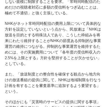
しない規模に制限することを要求。「常時同時配信のた
めだけの視聴者対応に多額の受信料をつぎ込むことは、
極めて不適切」と強く主張している。
NHKがネット常時同時配信の費用上限について具体的な
方針を設定していないという点から、民放連は「NHKは
放送を目的とする特殊法人であり、こうした枠組みを将
来にわたり維持することがNHKの節度ある抑制的な事業
運営の維持につながる。抑制的な事業運営を維持するた
めには、その実施費用について『各年度の受信料収入の
2.5%を上限とする』方針を堅持することが欠かせない」
としている。
また、「放送制度との整合性を確保する観点から地方向
けの放送番組の提供に関して、NHKは地域制限を行なう
計画を有することを審査基準に追加するよう要望する」
という。
そのほかにも「災害時のサービスの提供に関する事項」