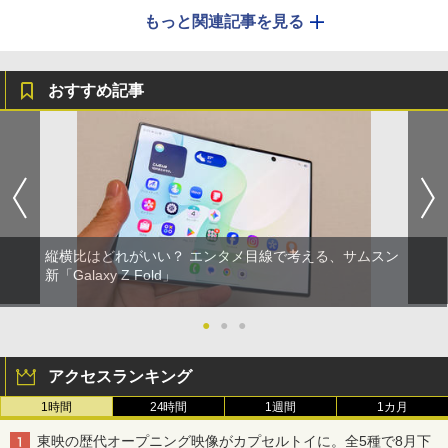
もっと関連記事を見る
おすすめ記事
縦横比はどれがいい？ エンタメ目線で考える、サムスン
新「Galaxy Z Fold」
●
●
●
アクセスランキング
1時間
24時間
1週間
1カ月
東映の歴代オープニング映像がカプセルトイに。全5種で8月下