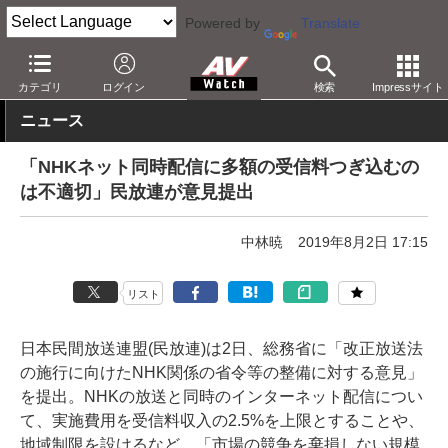
Powered by
Translate
AV Watch
コンテンツ・サービス
映像配信
カテゴリ
ログイン
検索
Impressサイト
ニュース
「NHKネット同時配信に多額の受信料つぎ込むの
は不適切」民放連が意見提出
中林暁
2019年8月2日 17:15
リスト
日本民間放送連盟(民放連)は2日、総務省に「改正放送法
の施行に向けたNHK関係の省令等の整備に対する意見」
を提出。NHKの放送と同時のインターネット配信につい
て、実施費用を受信料収入の2.5%を上限とすることや、
地域制限を設けるなど、「市場の競争を棄損しない規模