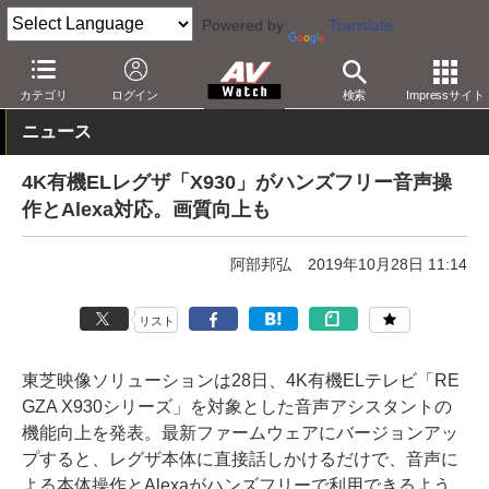
Powered by
Translate
AV Watch
製品
テレビ
東芝
カテゴリ
ログイン
検索
Impressサイト
ニュース
4K有機ELレグザ「X930」がハンズフリー音声操
作とAlexa対応。画質向上も
阿部邦弘
2019年10月28日 11:14
リスト
東芝映像ソリューションは28日、4K有機ELテレビ「RE
GZA X930シリーズ」を対象とした音声アシスタントの
機能向上を発表。最新ファームウェアにバージョンアッ
プすると、レグザ本体に直接話しかけるだけで、音声に
よる本体操作とAlexaがハンズフリーで利用できるよう