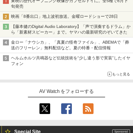
東映の歴代オープニング映像がカプセルトイに。全5種で8月下
旬発売
映画「8番出口」地上波初放送。金曜ロードショーで28日
【藤本健のDigital Audio Laboratory】「声で演奏するドラム」か
ら「新素材スピーカー」まで。ヤマハの最新研究のぞいてきた
金ロー「ナウシカ」、「真夏の怪奇ファイル」、ABEMAで「葬
送のフリーレン」無料配信など。夏の特番・配信情報
ヘルムホルツ共鳴器など伝統技術を“少し違う形で実装”したイヤ
フォン
もっと見る
AV Watch をフォローする
Special Site