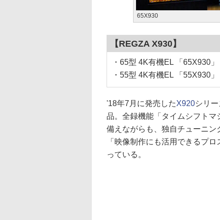
65X930
【REGZA X930】
・65型 4K有機EL 「65X9
・55型 4K有機EL 「55
'18年7月に発売した
X920
シリー
品。全録機能「タイムシフトマ
備えながらも、独自チューニン
「映像制作にも活用できるプロス
っている。