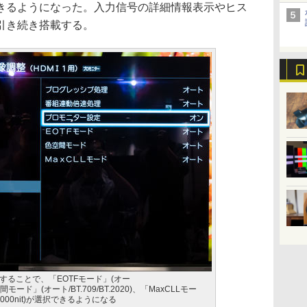
きるようになった。入力信号の詳細情報表示やヒス
引き続き搭載する。
ることで、「EOTFモード」(オー
空間モード」(オート/BT.709/BT.2020)、「MaxCLLモー
t/10000nit)が選択できるようになる