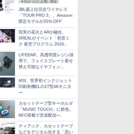
今日みつけたお買い得品
JBL最上位完全ワイヤレス
「TOUR PRO 3」、Amazon
限定モデルが25% OFF
現実の花火とARが融合、
XREALがイベント「初音ミ
ク 夜空プログラム 2026」
LIFEEAR、高透明度レジン採
用で、フェイスプレート着せ
替え可能なイヤフォン
「Nova Shell」
MSI、世界初インクジェット
印刷有機ELの27型4Kモニタ
ー
カセットテープ型キーホルダ
「MUSIC TOUCH」に新色。
NFC搭載で音楽配信へ
ティアック、カセットテープ
などをデジタル化する「思い