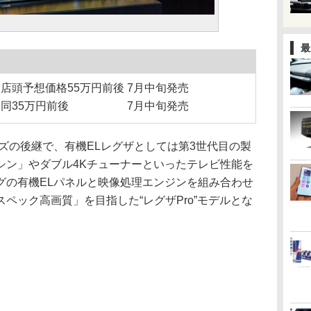
最
30」 店頭予想価格55万円前後 7月中旬発売
X930」 同35万円前後 7月中旬発売
ズの後継で、有機ELレグザとしては第3世代目の製
シン」やダブル4Kチューナーといったテレビ性能を
グの有機ELパネルと映像処理エンジンを組み合わせ
ペック高画質」を目指した“レグザPro”モデルとな