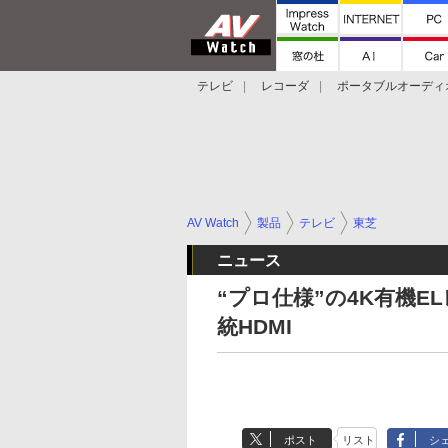
テレビ
レコーダ
ポータブルオーディ
スマートスピーカー
デジカメ
プロジ
AV Watch
製品
テレビ
東芝
ニュース
“プロ仕様”の4K有機E
統HDMI
ポスト
リスト
シ