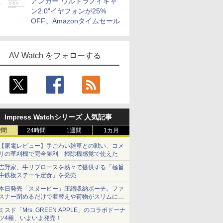
アンカー“ウルトラノイキャ
ン2.0”イヤフォンが25%
OFF。Amazonタイムセール
AV Watch をフォローする
Impress Watchシリーズ 人気記事
時間
24時間
1週間
1カ月
【家電レビュー】手ごわい雑草との戦い、コメ
リの草刈機で完全勝利 掃除機感覚で使えた
吉野家、牛リブロースを熱々で提供する「極旨
牛鉄板ステーキ定食」を発売
本日発売「スヌーピー」圧縮収納ポーチ。ファ
スナー閉めるだけで着替えや荷物がスリムにま
とまる
ミスド「Mrs. GREEN APPLE」のコラボドーナ
ツ4種、いよいよ発売！