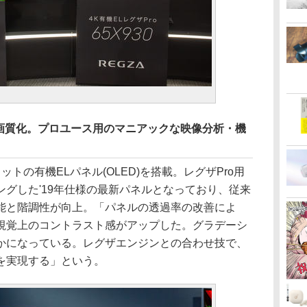
高画質化。プロユース用のマニアックな映像分析・機
160ドットの有機ELパネル(OLED)を搭載。レグザPro用
グした'19年仕様の最新パネルとなっており、従来
能と階調性が向上。「パネルの透過率の改善によ
視覚上のコントラスト感がアップした。グラデーシ
かになっている。レグザエンジンとの合わせ技で、
を実現する」という。