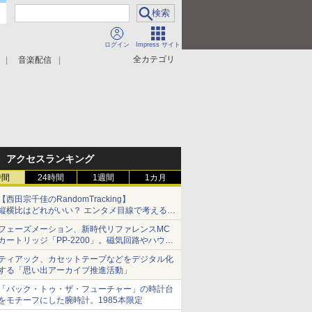
ログイン
Impress サイト
全カテゴリ
音楽配信
アクセスランキング
時間
24時間
1週間
1カ月
【西田宗千佳のRandomTracking】
縦横比はどれがいい？ エンタメ目線で考える、
サムスン新「Galaxy Z Fold」
フェーズメーション、新時代リファレンスMC
カートリッジ「PP-2200」。磁気回路やハウジ
ングを根本から見直し
ティアック、カセットテープなどをデジタル化
する「思い出アーカイブ推進活動」
「バック・トゥ・ザ・フューチャー」の時計台
をモチーフにした腕時計。1985本限定