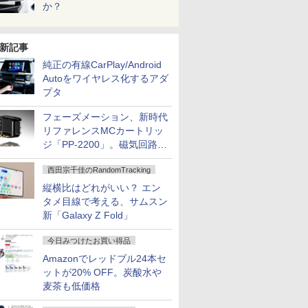
か？
新記事
純正の有線CarPlay/Android
Autoをワイヤレス化するアダ
プタ
フェーズメーション、新時代
リファレンスMCカートリッ
ジ「PP-2200」。磁気回路や
ハウジングを根本から見直し
西田宗千佳のRandomTracking
縦横比はどれがいい？ エン
タメ目線で考える、サムスン
新「Galaxy Z Fold」
今日みつけたお買い得品
Amazonでレッドブル24本セ
ットが20% OFF。炭酸水や
麦茶も低価格