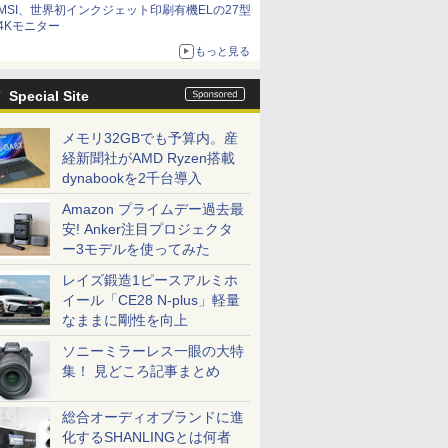
MSI、世界初インクジェット印刷有機ELの27型
4Kモニター
もっと見る
Special Site
メモリ32GBでも予算内。産
経新聞社がAMD Ryzen搭載
dynabookを2千台導入
Amazon プライムデー過去最
安! Anker注目プロジェクタ
ー3モデルを使ってみた
レイズ鍛造1ピースアルミホ
イール「CE28 N-plus」軽量
なままに剛性を向上
ソニーミラーレス一眼の大特
集！ 見どころ記事まとめ
総合オーディオブランドに進
化するSHANLINGとは何者