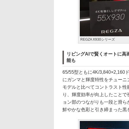
REGZA X930シリーズ
リビングAIで賢くオートに
能も
65/55型ともに4K/3,840×2,
にガンマと輝度特性をチューニン
モデルと比べてコントラスト性
り、輝度効率が向上したことで
ョン部のつながりも一段と滑ら
鮮やかな色彩と引き締まった黒