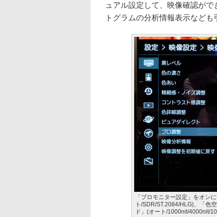
ュアル設定して、映像確認がで
トグラムの分析情報表示なども
「プロモニター設定」をオンにす
ト/SDR/ST.2084/HLG)、「色
ド」(オート/1000nit/4000ni