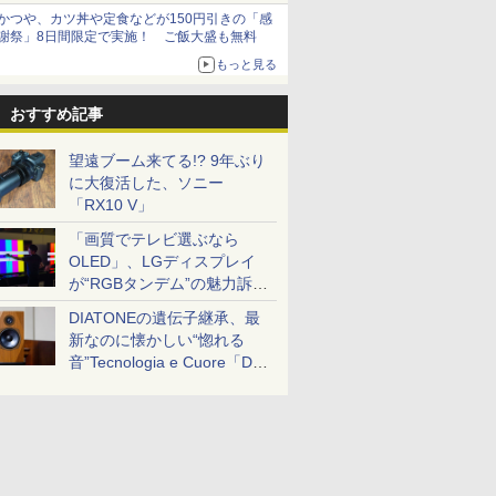
かつや、カツ丼や定食などが150円引きの「感
謝祭」8日間限定で実施！ ご飯大盛も無料
もっと見る
おすすめ記事
望遠ブーム来てる!? 9年ぶり
に大復活した、ソニー
「RX10 V」
「画質でテレビ選ぶなら
OLED」、LGディスプレイ
が“RGBタンデム”の魅力訴
求。液晶とのガチ比較も
DIATONEの遺伝子継承、最
新なのに懐かしい“惚れる
音”Tecnologia e Cuore「DS-
TC52B」を聴く