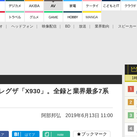
オ
ヘッドフォン
映像配信
BD
放送
業界動向
スピーカー
ェクタ
PS4
BDプレーヤー
映像配信
BD
1
Lレグザ「X930」。全録と業界最多7系
阿部邦弘
2019年6月13日 11:00
ブックマーク
ェア
はてブ
note