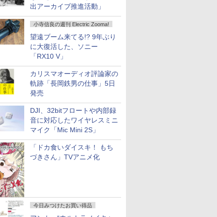
出アーカイブ推進活動」
小寺信良の週刊 Electric Zooma!
望遠ブーム来てる!? 9年ぶり
に大復活した、ソニー
「RX10 V」
カリスマオーディオ評論家の
軌跡「長岡鉄男の仕事」5日
発売
DJI、32bitフロートや内部録
音に対応したワイヤレスミニ
マイク「Mic Mini 2S」
「ドカ食いダイスキ！ もち
づきさん」TVアニメ化
今日みつけたお買い得品