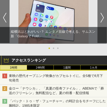
縦横比はどれがいい？ エンタメ目線で考える、サムスン
新「Galaxy Z Fold」
●
●
●
アクセスランキング
1時間
24時間
1週間
1カ月
東映の歴代オープニング映像がカプセルトイに。全5種で8月下
旬発売
金ロー「ナウシカ」、「真夏の怪奇ファイル」、ABEMAで「葬
送のフリーレン」無料配信など。夏の特番・配信情報
「バック・トゥ・ザ・フューチャー」の時計台をモチーフにした
腕時計。1985本限定