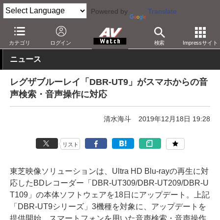
Powered by
Translate
AV Watch
製品
レコーダ
東芝
カテゴリ
ログイン
検索
Impressサイト
ニュース
レグザブルーレイ「DBR-UT9」がスマホからの音
声検索・音声操作に対応
清水海斗
2019年12月18日 19:28
リスト
東芝映像ソリューションは、Ultra HD Blu-rayの再生に対
応したBDレコーダー「DBR-UT309/DBR-UT209/DBR-U
T109」の本体ソフトウェアを18日にアップデート。上記
「DBR-UT9シリーズ」3機種を対象に、アップデートを
提供開始。スマートフォンを用いた音声検索・音声操作