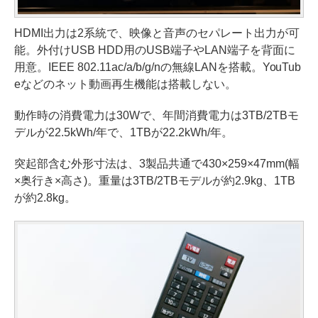
HDMI出力は2系統で、映像と音声のセパレート出力が可
能。外付けUSB HDD用のUSB端子やLAN端子を背面に
用意。IEEE 802.11ac/a/b/g/nの無線LANを搭載。YouTub
eなどのネット動画再生機能は搭載しない。
動作時の消費電力は30Wで、年間消費電力は3TB/2TBモ
デルが22.5kWh/年で、1TBが22.2kWh/年。
突起部含む外形寸法は、3製品共通で430×259×47mm(幅
×奥行き×高さ)。重量は3TB/2TBモデルが約2.9kg、1TB
が約2.8kg。