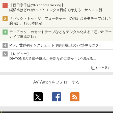
【西田宗千佳のRandomTracking】
縦横比はどれがいい？ エンタメ目線で考える、サムスン新
「Galaxy Z Fold」
「バック・トゥ・ザ・フューチャー」の時計台をモチーフにした
腕時計。1985本限定
ティアック、カセットテープなどをデジタル化する「思い出アー
カイブ推進活動」
MSI、世界初インクジェット印刷有機ELの27型4Kモニター
【レビュー】
DIATONEの遺伝子継承、最新なのに懐かしい“惚れる
音”Tecnologia e Cuore「DS-TC52B」を聴く
もっと見る
AV Watch をフォローする