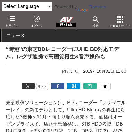
Powered by
Translate
AV Watch
製品
レコーダ
東芝
カテゴリ
ログイン
検索
Impressサイト
ニュース
“時短”の東芝BDレコーダーにUHD BD対応モデ
ル。レグザ連携で高画質再生&音声操作も
阿部邦弘
2019年10月31日 11:00
リスト
東芝映像ソリューションは、BDレコーダー「レグザブル
ーレイ」の新モデルとして、Ultra HD Blu-rayの再生に対
応した3機種を11月下旬より順次発売する。価格はオー
プンプライスで、店頭予想価格は、3TB HDD搭載「DB
R-UT309」が85,000円前後、2TB「DBR-UT209」が75,