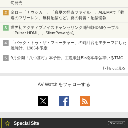
旬発売
金ロー「ナウシカ」、「真夏の怪奇ファイル」、ABEMAで「葬
送のフリーレン」無料配信など。夏の特番・配信情報
世界初アクティブノイズキャンセリングII搭載HDMIケーブル
「Pulsar HDMI」。SilentPowerから
「バック・トゥ・ザ・フューチャー」の時計台をモチーフにした
腕時計。1985本限定
9月公開「八つ墓村」本予告。主題歌はB'z松本孝弘率いるTMG
もっと見る
AV Watch をフォローする
Special Site