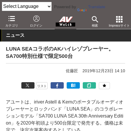
Powered by
Translate
AV Watch
製品
ポータブルオーディオ
Astell & Kern
カテゴリ
ログイン
検索
Impressサイト
ニュース
LUNA SEAコラボのAKハイレゾプレーヤー。
SA700特別仕様で限定500台
佐藤匠
2019年12月23日 14:10
リスト
アユートは、iriver Astell & Kernのポータブルオーディオ
プレーヤーとロックバンド「LUNA SEA」のコラボレー
ションモデル「SA700 LUNA SEA 30th Anniversary Editi
on」を2020年初頭より500台限定で発売する。価格は未
定で、決定次第案内するとしている。