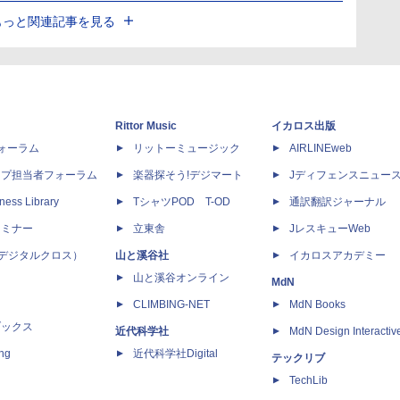
もっと関連記事を見る
Rittor Music
イカロス出版
dフォーラム
リットーミュージック
AIRLINEweb
ップ担当者フォーラム
楽器探そう!デジマート
Jディフェンスニュー
ness Library
TシャツPOD T-OD
通訳翻訳ジャーナル
セミナー
立東舎
JレスキューWeb
 X（デジタルクロス）
山と溪谷社
イカロスアカデミー
山と溪谷オンライン
MdN
CLIMBING-NET
MdN Books
ブックス
近代科学社
MdN Design Interactiv
ing
近代科学社Digital
テックリブ
TechLib