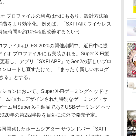
る。
2オーディオ プロファイルの利点は他にもあり、設計方法論
をより効率化。例えば、「SXFI AIR ワイヤレス
持続時間を約10%程度改善するという。
ィオ プロファイルはCES 2020の開催期間中、近日中に提
ーディオ プロファイルにも実装される。Super X-Fi製
更新し、アプリ「SXFI APP」でGen2の新しいプロ
品にダウンロードし直すだけで、「まったく新しいホログ
できる」とする。
セッションにおいて、Super X-Fiゲーミングヘッドセ
ゲーム向けにデザインされた特別なゲーミング・サ
用Super X-Fi製品であるUSBゲーミング ヘッ
を、2020年の第2四半期を目処に海外で発売予定。
が共同開発したホームシアター サウンドバー「SXFI