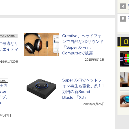
Creative、ヘッドフォ
c Zooma!
ンで自然な3Dサウンド
に最適なサ
「Super X-Fi」。
リエイティ
Computexで披露
」
2018年6月1日
019年1月30日
Super X-Fiでヘッドフ
実力
ォン再生も強化、約1.1
ter
万円の新Sound
イブ、
Blaster「X3」
の
2019年9月25日
年10月3日