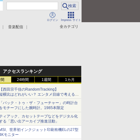
ログイン
Impress サイト
全カテゴリ
音楽配信
アクセスランキング
時間
24時間
1週間
1カ月
【西田宗千佳のRandomTracking】
縦横比はどれがいい？ エンタメ目線で考える、
サムスン新「Galaxy Z Fold」
「バック・トゥ・ザ・フューチャー」の時計台
をモチーフにした腕時計。1985本限定
ティアック、カセットテープなどをデジタル化
する「思い出アーカイブ推進活動」
MSI、世界初インクジェット印刷有機ELの27型
4Kモニター