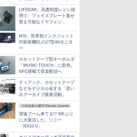
LIFEEAR、高透明度レジン採
用で、フェイスプレート着せ
替え可能なイヤフォン
「Nova Shell」
MSI、世界初インクジェット
印刷有機ELの27型4Kモニタ
ー
カセットテープ型キーホルダ
「MUSIC TOUCH」に新色。
NFC搭載で音楽配信へ
ティアック、カセットテープ
などをデジタル化する「思い
出アーカイブ推進活動」
小寺信良の週刊 Electric Zooma!
望遠ブーム来てる!? 9年ぶり
に大復活した、ソニー
「RX10 V」