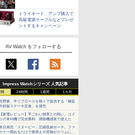
トライオード、アンプ購入で
高級電源ケーブルなどプレゼ
ントするキャンペーン
AV Watch をフォローする
Impress Watchシリーズ 人気記事
時間
24時間
1週間
1カ月
吉野家、牛リブロースを熱々で提供する「極旨
牛鉄板ステーキ定食」を発売
【家電レビュー】手ごわい雑草との戦い、コメ
リの草刈機で完全勝利 掃除機感覚で使えた
本日発売「スヌーピー」圧縮収納ポーチ。ファ
スナー閉めるだけで着替えや荷物がスリムにま