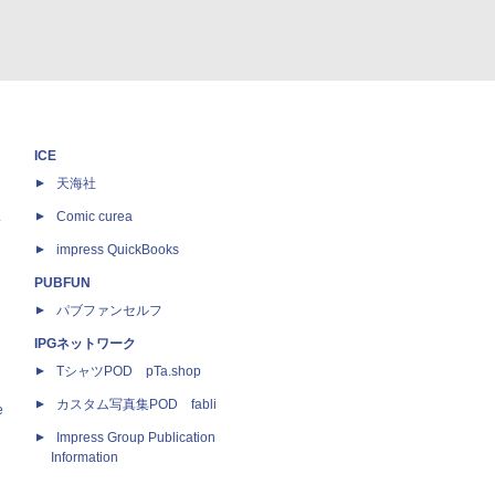
ICE
天海社
ス
Comic curea
impress QuickBooks
PUBFUN
パブファンセルフ
IPGネットワーク
TシャツPOD pTa.shop
カスタム写真集POD fabli
e
Impress Group Publication
Information