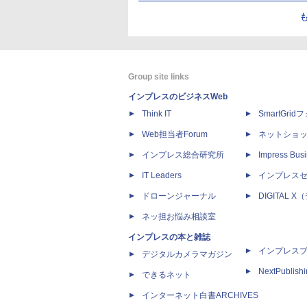
Group site links
インプレスのビジネスWeb
Think IT
SmartGri
Web担当者Forum
ネットショ
インプレス総合研究所
Impress Busi
IT Leaders
インプレス
ドローンジャーナル
DIGITAL
ネッ担お悩み相談室
インプレスの本と雑誌
インプレス
デジタルカメラマガジン
NextPublish
できるネット
インターネット白書ARCHIVES