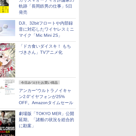
カリスマオーディオ評論家の
軌跡「長岡鉄男の仕事」5日
発売
DJI、32bitフロートや内部録
音に対応したワイヤレスミニ
マイク「Mic Mini 2S」
「ドカ食いダイスキ！ もち
づきさん」TVアニメ化
今日みつけたお買い得品
アンカー“ウルトラノイキャ
ン2.0”イヤフォンが25%
OFF。Amazonタイムセール
劇場版「TOKYO MER」公開
延期。「諸般の状況を総合的
に勘案」