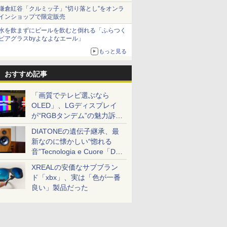
とまる
鎌倉紅谷「クルミッ子」“切り落とし”をオンラ
インショップで限定販売
水を飲まずにビールを飲むと倒れる「ふらつく
ビアグラスbyよなよなエール」
もっと見る
おすすめ記事
「画質でテレビ選ぶなら
OLED」、LGディスプレイ
が“RGBタンデム”の魅力訴
求。液晶とのガチ比較も
DIATONEの遺伝子継承、最
新なのに懐かしい“惚れる
音”Tecnologia e Cuore「DS-
TC52B」を聴く
XREALの安価なサブブラン
ド「xbx」、実は「色が一番
良い」製品だった