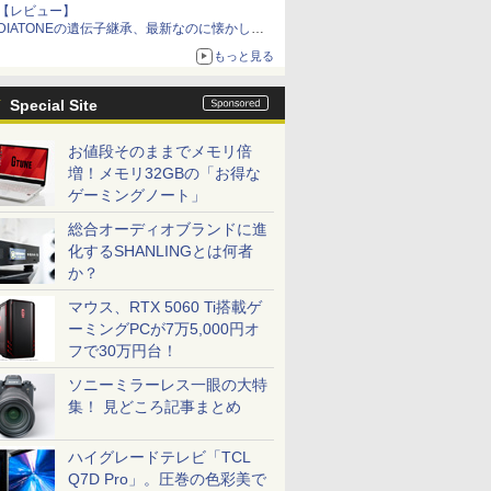
【レビュー】
DIATONEの遺伝子継承、最新なのに懐かし
い“惚れる音”Tecnologia e Cuore「DS-TC52B」
もっと見る
を聴く
Special Site
お値段そのままでメモリ倍
増！メモリ32GBの「お得な
ゲーミングノート」
総合オーディオブランドに進
化するSHANLINGとは何者
か？
マウス、RTX 5060 Ti搭載ゲ
ーミングPCが7万5,000円オ
フで30万円台！
ソニーミラーレス一眼の大特
集！ 見どころ記事まとめ
ハイグレードテレビ「TCL
Q7D Pro」。圧巻の色彩美で