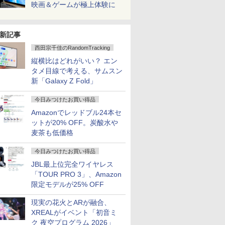
映画＆ゲームが極上体験に
新記事
西田宗千佳のRandomTracking
縦横比はどれがいい？ エン
タメ目線で考える、サムスン
新「Galaxy Z Fold」
今日みつけたお買い得品
Amazonでレッドブル24本セ
ットが20% OFF。炭酸水や
麦茶も低価格
今日みつけたお買い得品
JBL最上位完全ワイヤレス
「TOUR PRO 3」、Amazon
限定モデルが25% OFF
現実の花火とARが融合、
XREALがイベント「初音ミ
ク 夜空プログラム 2026」