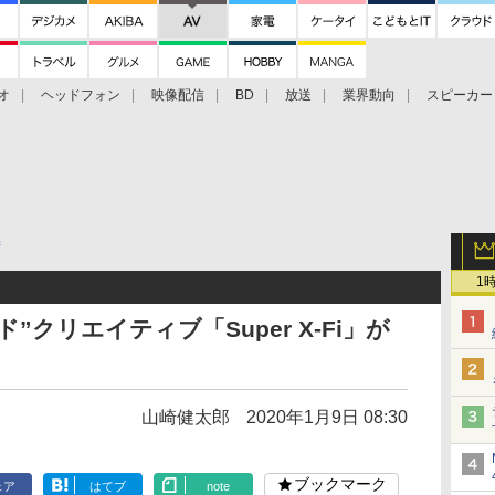
オ
ヘッドフォン
映像配信
BD
放送
業界動向
スピーカー
ェクタ
PS4
BDプレーヤー
映像配信
BD
術
1
クリエイティブ「Super X-Fi」が
山崎健太郎
2020年1月9日 08:30
ブックマーク
ェア
はてブ
note