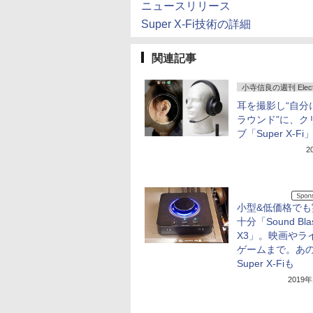
ニュースリリース
Super X-Fi技術の詳細
関連記事
小寺信良の週刊 Electri
耳を撮影し“自分
ラウンド”に、ク
ブ「Super X-Fi
2
小型&低価格でも
十分「Sound Blas
X3」。映画やラ
ゲームまで。あ
Super X-Fiも
2019