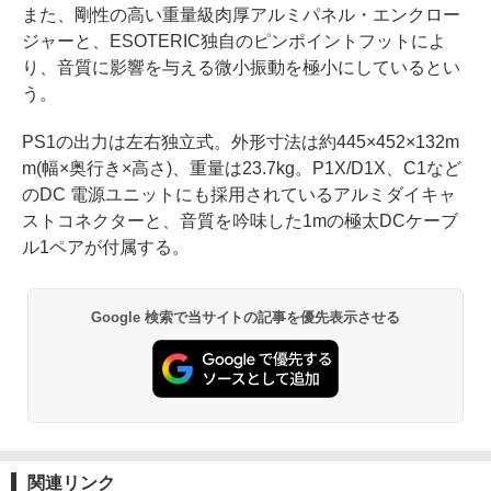
また、剛性の高い重量級肉厚アルミパネル・エンクロー
ジャーと、ESOTERIC独自のピンポイントフットによ
り、音質に影響を与える微小振動を極小にしているとい
う。
PS1の出力は左右独立式。外形寸法は約445×452×132m
m(幅×奥行き×高さ)、重量は23.7kg。P1X/D1X、C1など
のDC 電源ユニットにも採用されているアルミダイキャ
ストコネクターと、音質を吟味した1mの極太DCケーブ
ル1ペアが付属する。
Google 検索で当サイトの記事を優先表示させる
関連リンク