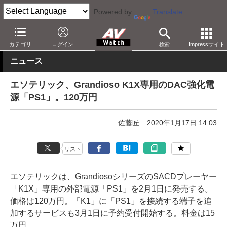
Powered by
Translate
AV Watch
製品
AV周辺機器
カテゴリ
ログイン
検索
Impressサイト
ニュース
エソテリック、Grandioso K1X専用のDAC強化電
源「PS1」。120万円
佐藤匠
2020年1月17日 14:03
リスト
エソテリックは、GrandiosoシリーズのSACDプレーヤー
「K1X」専用の外部電源「PS1」を2月1日に発売する。
価格は120万円。「K1」に「PS1」を接続する端子を追
加するサービスも3月1日に予約受付開始する。料金は15
万円。