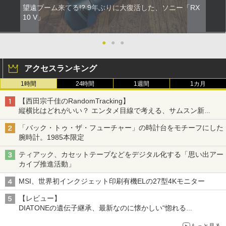
望遠ブーム来てる!? 9年ぶりに大復活した、ソニー「RX
10 V」
●
●
●
アクセスランキング
1時間
24時間
1週間
1カ月
【西田宗千佳のRandomTracking】
縦横比はどれがいい？ エンタメ目線で考える、サムスン新
「Galaxy Z Fold」
「バック・トゥ・ザ・フューチャー」の時計台をモチーフにした
腕時計。1985本限定
ティアック、カセットテープなどをデジタル化する「思い出アー
カイブ推進活動」
MSI、世界初インクジェット印刷有機ELの27型4Kモニター
【レビュー】
DIATONEの遺伝子継承、最新なのに懐かしい“惚れる
音”Tecnologia e Cuore「DS-TC52B」を聴く