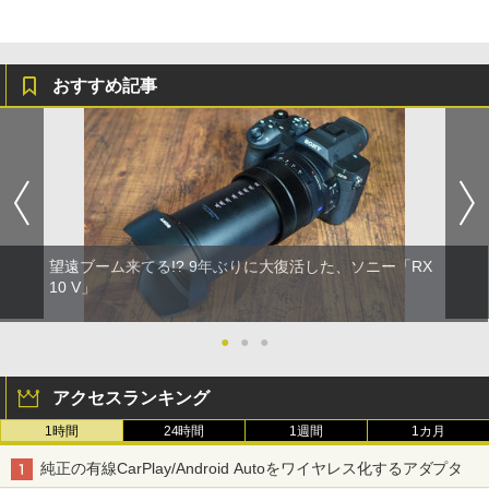
おすすめ記事
望遠ブーム来てる!? 9年ぶりに大復活した、ソニー「RX
10 V」
●
●
●
アクセスランキング
1時間
24時間
1週間
1カ月
純正の有線CarPlay/Android Autoをワイヤレス化するアダプタ