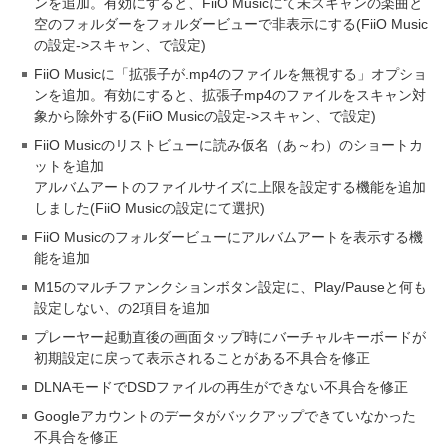
ンを追加。有効にすると、FiiO Musicにて未スキャンの楽曲と
空のフォルダーをフォルダービューで非表示にする(FiiO Music
の設定->スキャン、で設定)
FiiO Musicに「拡張子が.mp4のファイルを無視する」オプショ
ンを追加。有効にすると、拡張子mp4のファイルをスキャン対
象から除外する(FiiO Musicの設定->スキャン、で設定)
FiiO Musicのリストビューに読み仮名（あ～わ）のショートカ
ットを追加
アルバムアートのファイルサイズに上限を設定する機能を追加
しました(FiiO Musicの設定にて選択)
FiiO Musicのフォルダービューにアルバムアートを表示する機
能を追加
M15のマルチファンクションボタン設定に、Play/Pauseと何も
設定しない、の2項目を追加
プレーヤー起動直後の画面タップ時にバーチャルキーボードが
初期設定に戻って表示されることがある不具合を修正
DLNAモードでDSDファイルの再生ができない不具合を修正
Googleアカウントのデータがバックアップできていなかった
不具合を修正