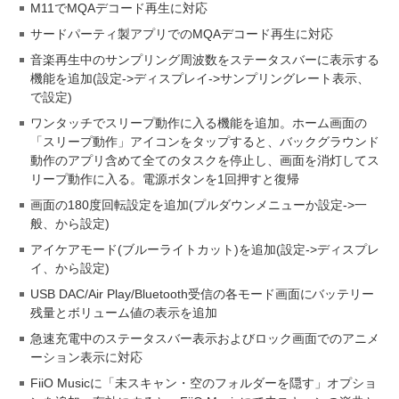
M11でMQAデコード再生に対応
サードパーティ製アプリでのMQAデコード再生に対応
音楽再生中のサンプリング周波数をステータスバーに表示する
機能を追加(設定->ディスプレイ->サンプリングレート表示、
で設定)
ワンタッチでスリープ動作に入る機能を追加。ホーム画面の
「スリープ動作」アイコンをタップすると、バックグラウンド
動作のアプリ含めて全てのタスクを停止し、画面を消灯してス
リープ動作に入る。電源ボタンを1回押すと復帰
画面の180度回転設定を追加(プルダウンメニューか設定->一
般、から設定)
アイケアモード(ブルーライトカット)を追加(設定->ディスプレ
イ、から設定)
USB DAC/Air Play/Bluetooth受信の各モード画面にバッテリー
残量とボリューム値の表示を追加
急速充電中のステータスバー表示およびロック画面でのアニメ
ーション表示に対応
FiiO Musicに「未スキャン・空のフォルダーを隠す」オプショ