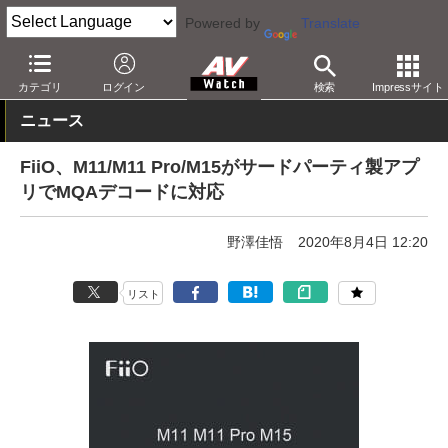
Powered by
Translate
AV Watch
製品
ポータブルオーディオ
その他
カテゴリ
ログイン
検索
Impressサイト
ニュース
FiiO、M11/M11 Pro/M15がサードパーティ製アプ
リでMQAデコードに対応
野澤佳悟
2020年8月4日 12:20
リスト