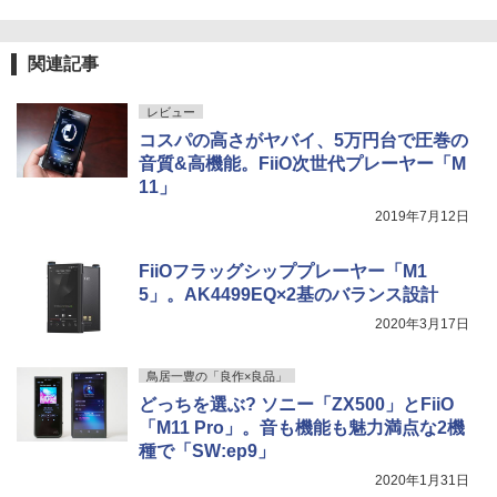
関連記事
レビュー
コスパの高さがヤバイ、5万円台で圧巻の
音質&高機能。FiiO次世代プレーヤー「M
11」
2019年7月12日
FiiOフラッグシッププレーヤー「M1
5」。AK4499EQ×2基のバランス設計
2020年3月17日
鳥居一豊の「良作×良品」
どっちを選ぶ? ソニー「ZX500」とFiiO
「M11 Pro」。音も機能も魅力満点な2機
種で「SW:ep9」
2020年1月31日