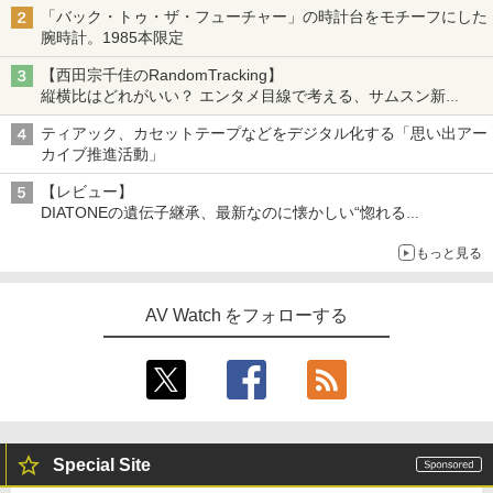
「バック・トゥ・ザ・フューチャー」の時計台をモチーフにした
腕時計。1985本限定
【西田宗千佳のRandomTracking】
縦横比はどれがいい？ エンタメ目線で考える、サムスン新
「Galaxy Z Fold」
ティアック、カセットテープなどをデジタル化する「思い出アー
カイブ推進活動」
【レビュー】
DIATONEの遺伝子継承、最新なのに懐かしい“惚れる
音”Tecnologia e Cuore「DS-TC52B」を聴く
もっと見る
AV Watch をフォローする
Special Site