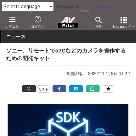
Powered by
Translate
AV Watch
製品
デジタルカメラ
ソニー
カテゴリ
ログイン
検索
Impressサイト
ニュース
ソニー、リモートでα7Cなどのカメラを操作する
ための開発キット
阿部邦弘
2020年12月9日 11:42
リスト