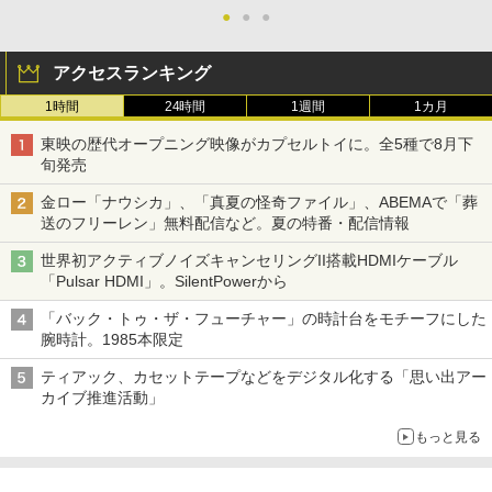
●
●
●
アクセスランキング
1時間
24時間
1週間
1カ月
東映の歴代オープニング映像がカプセルトイに。全5種で8月下
旬発売
金ロー「ナウシカ」、「真夏の怪奇ファイル」、ABEMAで「葬
送のフリーレン」無料配信など。夏の特番・配信情報
世界初アクティブノイズキャンセリングII搭載HDMIケーブル
「Pulsar HDMI」。SilentPowerから
「バック・トゥ・ザ・フューチャー」の時計台をモチーフにした
腕時計。1985本限定
ティアック、カセットテープなどをデジタル化する「思い出アー
カイブ推進活動」
もっと見る