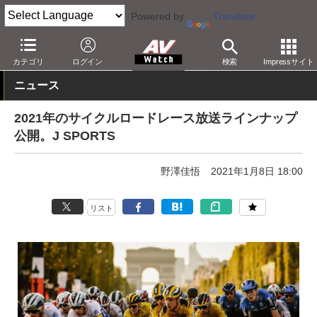
Powered by
Translate
AV Watch
コンテンツ・サービス
放送
カテゴリ
ログイン
検索
Impressサイト
ニュース
2021年のサイクルロードレース放送ラインナップ
公開。J SPORTS
野澤佳悟
2021年1月8日 18:00
リスト