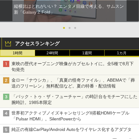
縦横比はどれがいい？ エンタメ目線で考える、サムスン
新「Galaxy Z Fold」
●
●
●
アクセスランキング
1時間
24時間
1週間
1カ月
東映の歴代オープニング映像がカプセルトイに。全5種で8月下
旬発売
金ロー「ナウシカ」、「真夏の怪奇ファイル」、ABEMAで「葬
送のフリーレン」無料配信など。夏の特番・配信情報
「バック・トゥ・ザ・フューチャー」の時計台をモチーフにした
腕時計。1985本限定
世界初アクティブノイズキャンセリングII搭載HDMIケーブル
「Pulsar HDMI」。SilentPowerから
純正の有線CarPlay/Android Autoをワイヤレス化するアダプタ