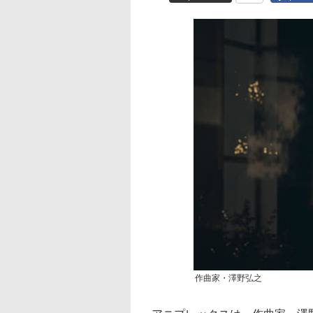
作曲家・澤野弘之