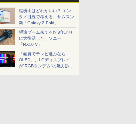
縦横比はどれがいい？ エン
タメ目線で考える、サムスン
新「Galaxy Z Fold」
望遠ブーム来てる!? 9年ぶり
に大復活した、ソニー
「RX10 V」
「画質でテレビ選ぶなら
OLED」、LGディスプレイ
が“RGBタンデム”の魅力訴
求。液晶とのガチ比較も