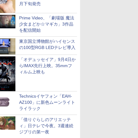
月下旬発売
Prime Video、「劇場版 魔法
少女まどか☆マギカ」3作品
を配信開始
東京国立博物館がハイセンス
の100型RGB LEDテレビ導入
「オデュッセイア」9月4日か
らIMAX先行上映。35mmフ
ィルム上映も
Technicsイヤフォン「EAH-
AZ100」に新色ムーンライト
ライラック
「借りぐらしのアリエッテ
ィ」日テレで今夜。3週連続
ジブリの第一夜