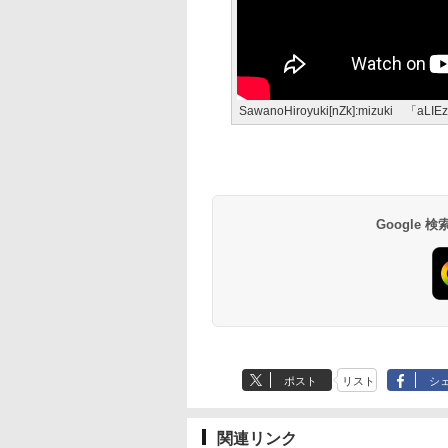
SawanoHiroyuki[nZk]:mizuki 「a
Google
ポスト
リスト
シ
関連リンク