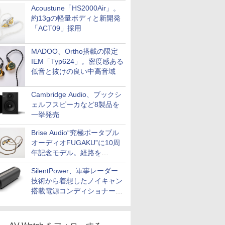
Acoustune「HS2000Air」。
約13gの軽量ボディと新開発
「ACT09」採用
MADOO、Ortho搭載の限定
IEM「Typ624」。密度感ある
低音と抜けの良い中高音域
Cambridge Audio、ブックシ
ェルフスピーカなど8製品を
一挙発売
Brise Audio“究極ポータブル
オーディオFUGAKU”に10周
年記念モデル。経路を
NISHIKIで統一。400万円
SilentPower、軍事レーダー
技術から着想したノイキャン
搭載電源コンディショナー
「AC iPurifier2」