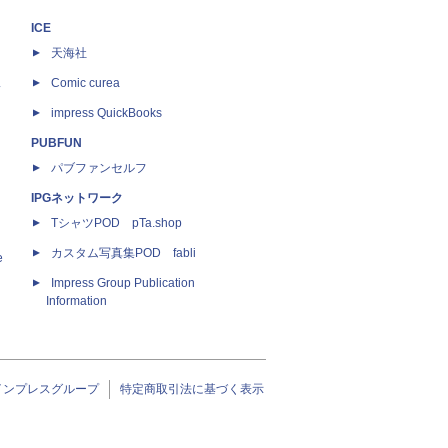
ICE
天海社
ス
Comic curea
impress QuickBooks
PUBFUN
パブファンセルフ
IPGネットワーク
TシャツPOD pTa.shop
カスタム写真集POD fabli
e
Impress Group Publication
Information
インプレスグループ
特定商取引法に基づく表示