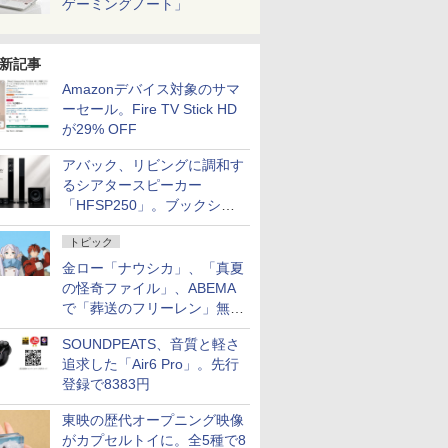
ゲーミングノート」
新記事
Amazonデバイス対象のサマ
ーセール。Fire TV Stick HD
が29% OFF
アバック、リビングに調和す
るシアタースピーカー
「HFSP250」。ブックシェ
ルフはペア3万円以下
トピック
金ロー「ナウシカ」、「真夏
の怪奇ファイル」、ABEMA
で「葬送のフリーレン」無料
配信など。夏の特番・配信情
SOUNDPEATS、音質と軽さ
報
追求した「Air6 Pro」。先行
登録で8383円
東映の歴代オープニング映像
がカプセルトイに。全5種で8