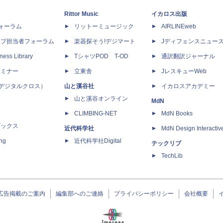
Rittor Music
イカロス出版
dフォーラム
リットーミュージック
AIRLINEweb
ップ担当者フォーラム
楽器探そう!デジマート
Jディフェンスニュー
ness Library
TシャツPOD T-OD
通訳翻訳ジャーナル
セミナー
立東舎
JレスキューWeb
 X（デジタルクロス）
山と溪谷社
イカロスアカデミー
山と溪谷オンライン
MdN
CLIMBING-NET
MdN Books
ブックス
近代科学社
MdN Design Interactiv
ing
近代科学社Digital
テックリブ
TechLib
広告掲載のご案内
編集部へのご連絡
プライバシーポリシー
会社概要