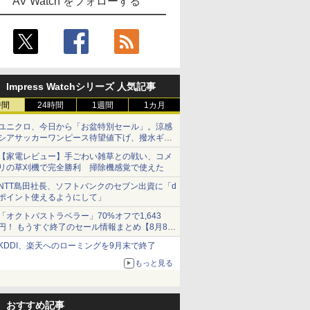
AV Watch をフォローする
Impress Watchシリーズ 人気記事
時間
24時間
1週間
1カ月
ユニクロ、今日から「お盆特別セール」。涼感
シアサッカーワンピース待望値下げ、撥水ギア
ショーツは1990円に
【家電レビュー】手ごわい雑草との戦い、コメ
リの草刈機で完全勝利 掃除機感覚で使えた
NTT島田社長、ソフトバンクのセブン出資に「d
ポイント使えるようにして」
「オクトパストラベラー」70%オフで1,643
円！ もうすぐ終了のセール情報まとめ【8月8日
更新】
KDDI、楽天へのローミングを9月末で終了
ニンテンドーeショップでは「大神 絶景版」が
67%オフで990円
もっと見る
おすすめ記事