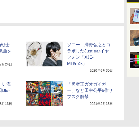
動戦士
ソニー、澤野弘之とコ
気曲を
ラボしたJust earイヤ
フォン「XJE-
MH/nZk」
年7月24日
2020年6月30日
リ 海
「勇者王ガオガイガ
Blu-
ー」など田中公平6作サ
ブスク解禁
年8月13日
2021年2月15日