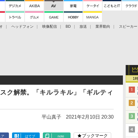
オ
ヘッドフォン
映像配信
BD
放送
業界動向
スピーカー
ェクタ
PS4
BDプレーヤー
映像配信
BD
1
Xサブスク解禁。「キルラキル」「ギルティ
平山真子
2021年2月10日 20:30
ブックマーク
ェア
はてブ
note