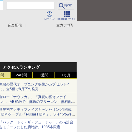
ログイン
Impress サイト
全カテゴリ
音楽配信
アクセスランキング
時間
24時間
1週間
1カ月
東映の歴代オープニング映像がカプセルトイ
に。全5種で8月下旬発売
金ロー「ナウシカ」、「真夏の怪奇ファイ
ル」、ABEMAで「葬送のフリーレン」無料配信
など。夏の特番・配信情報
世界初アクティブノイズキャンセリングII搭載
HDMIケーブル「Pulsar HDMI」。SilentPower
から
「バック・トゥ・ザ・フューチャー」の時計台
をモチーフにした腕時計。1985本限定