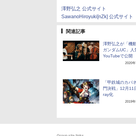
澤野弘之 公式サイト
SawanoHiroyuki[nZk] 公式サイト
関連記事
澤野弘之が「機
ガンダムUC」人
YouTubeで公開
2020
「甲鉄城のカバネ
門決戦」12月11日
ray化
2019
Group site links