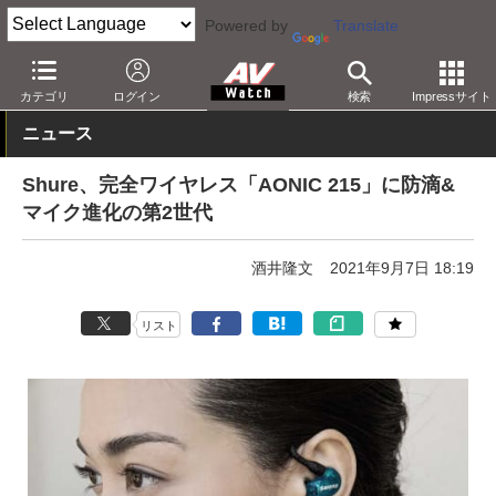
Powered by
Translate
AV Watch
製品
ヘッドフォン
Shure
カテゴリ
ログイン
検索
Impressサイト
ニュース
Shure、完全ワイヤレス「AONIC 215」に防滴&
マイク進化の第2世代
酒井隆文
2021年9月7日 18:19
リスト