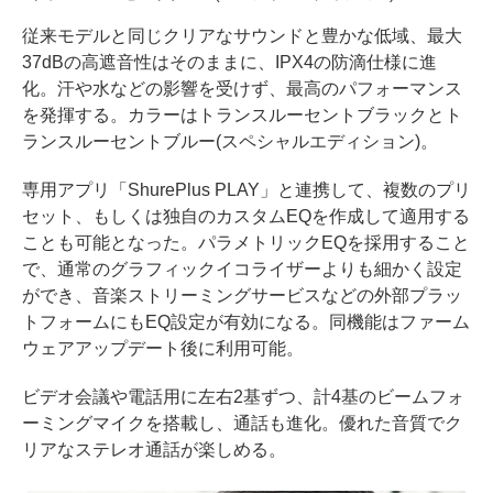
従来モデルと同じクリアなサウンドと豊かな低域、最大
37dBの高遮音性はそのままに、IPX4の防滴仕様に進
化。汗や水などの影響を受けず、最高のパフォーマンス
を発揮する。カラーはトランスルーセントブラックとト
ランスルーセントブルー(スペシャルエディション)。
専用アプリ「ShurePlus PLAY」と連携して、複数のプリ
セット、もしくは独自のカスタムEQを作成して適用する
ことも可能となった。パラメトリックEQを採用すること
で、通常のグラフィックイコライザーよりも細かく設定
ができ、音楽ストリーミングサービスなどの外部プラッ
トフォームにもEQ設定が有効になる。同機能はファーム
ウェアアップデート後に利用可能。
ビデオ会議や電話用に左右2基ずつ、計4基のビームフォ
ーミングマイクを搭載し、通話も進化。優れた音質でク
リアなステレオ通話が楽しめる。