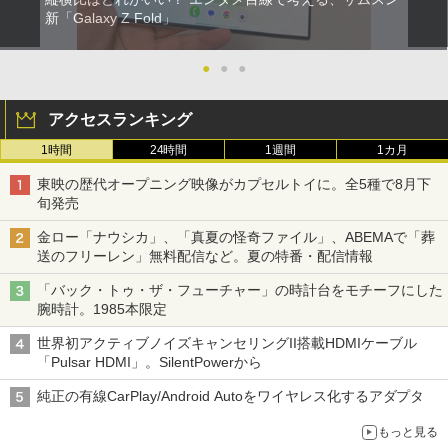
新「Galaxy Z Fold」
●
●
●
アクセスランキング
1時間
24時間
1週間
1カ月
東映の歴代オープニング映像がカプセルトイに。全5種で8月下
旬発売
金ロー「ナウシカ」、「真夏の怪奇ファイル」、ABEMAで「葬
送のフリーレン」無料配信など。夏の特番・配信情報
「バック・トゥ・ザ・フューチャー」の時計台をモチーフにした
腕時計。1985本限定
世界初アクティブノイズキャンセリングII搭載HDMIケーブル
「Pulsar HDMI」。SilentPowerから
純正の有線CarPlay/Android Autoをワイヤレス化するアダプタ
もっと見る